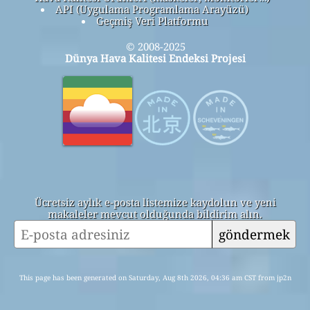
API (Uygulama Programlama Arayüzü)
Geçmiş Veri Platformu
© 2008-2025
Dünya Hava Kalitesi Endeksi Projesi
Ücretsiz aylık e-posta listemize kaydolun ve yeni
makaleler mevcut olduğunda bildirim alın.
göndermek
This page has been generated on Saturday, Aug 8th 2026, 04:36 am CST from jp2n