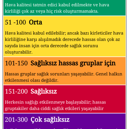
Hava kalitesi tatmin edici kabul edilmekte ve hava
kirliliği çok az veya hiç risk oluşturmamakta.
51 -100
Orta
Hava kalitesi kabul edilebilir; ancak bazı kirleticiler hava
kirliliğine karşı alışılmadık derecede hassas olan çok az
sayıda insan için orta derecede sağlık sorunu
oluşturabilir.
101-150
Sağlıksız hassas gruplar için
Hassas gruplar sağlık sorunları yaşayabilir. Genel halkın
etkilenmesi olası değildir.
151-200
Sağlıksız
Herkesin sağlığı etkilenmeye başlayabilir; hassas
gruptakiler daha ciddi sağlık etkileri yaşayabilir
201-300
Çok sağlıksız