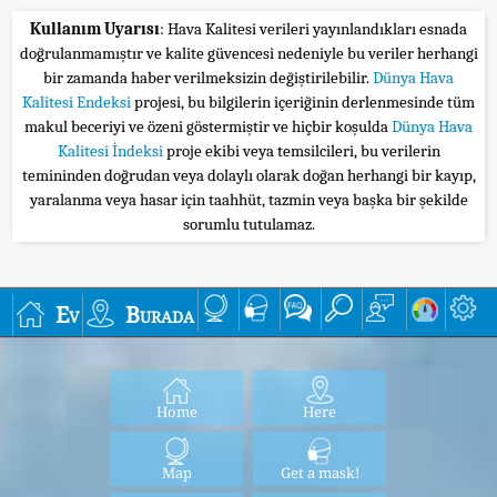
Kullanım Uyarısı
: Hava Kalitesi verileri yayınlandıkları esnada
doğrulanmamıştır ve kalite güvencesi nedeniyle bu veriler herhangi
bir zamanda haber verilmeksizin değiştirilebilir.
Dünya Hava
Kalitesi Endeksi
projesi, bu bilgilerin içeriğinin derlenmesinde tüm
makul beceriyi ve özeni göstermiştir ve hiçbir koşulda
Dünya Hava
Kalitesi İndeksi
proje ekibi veya temsilcileri, bu verilerin
temininden doğrudan veya dolaylı olarak doğan herhangi bir kayıp,
yaralanma veya hasar için taahhüt, tazmin veya başka bir şekilde
sorumlu tutulamaz.
Ev
Burada
Home
Here
Map
Get a mask!