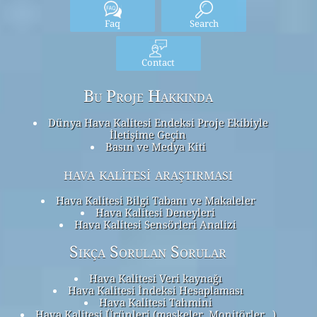
Faq
Search
Contact
Bu Proje Hakkında
Dünya Hava Kalitesi Endeksi Proje Ekibiyle
İletişime Geçin
Basın ve Medya Kiti
hava kalitesi araştırması
Hava Kalitesi Bilgi Tabanı ve Makaleler
Hava Kalitesi Deneyleri
Hava Kalitesi Sensörleri Analizi
Sıkça Sorulan Sorular
Hava Kalitesi Veri kaynağı
Hava Kalitesi İndeksi Hesaplaması
Hava Kalitesi Tahmini
Hava Kalitesi Ürünleri (maskeler, Monitörler…)