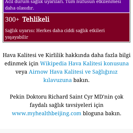
Acil durum sağlık uyarıları. Tüm nüfusun etkilenmesi
daha olasıdır.
300+
Tehlikeli
Sağlık uyarısı: Herkes daha ciddi sağlık etkileri
yaşayabilir
Hava Kalitesi ve Kirlilik hakkında daha fazla bilgi
edinmek için
Wikipedia Hava Kalitesi konusuna
veya
Airnow Hava Kalitesi ve Sağlığınız
kılavuzuna
bakın.
Pekin Doktoru Richard Saint Cyr MD'nin çok
faydalı sağlık tavsiyeleri için
www.myhealthbeijing.com
bloguna bakın.