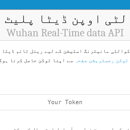
ٹی اوپن ڈیٹا پلیٹ فار
Wuhan Real-Time data API
ٹوکن رجسٹریشن صفحہ
سے اپنا ٹوکن حاصل کرنا ہوگ
ئی کے لیے درج ذیل یو آر ایل استعمال کر سکتے ہیں