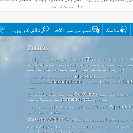
دار ہوسکتا ہے.
ماسک
عمومی سوالات
تلاش کریں۔
Credits
دنیا کے تمام EPA دنیا کے شہریوں کو ہوا کے
یار کی معلومات کو برقرار رکھنے، پیمائش کرنے
اور فراہم کرنے میں اپنے بہترین کام کے لیے
اس پروڈکٹ میں MaxMind کے ذریعے تخلیق کردہ
GeoLite2 ڈیٹا شامل ہے، جو maxmind.com سے دستیاب
ہے۔
اس پروڈکٹ میں GeoNames شہر کی معلومات شامل
ہیں، جو geonames.org سے دستیاب ہے۔
qweather™ کے ساتھ مل کر موسم کا نقشہ کھولیں۔
بہتری الگورتھم
ٹیزن ویدر آبزرور پروگرام
via
cwop.waqi.info
رمیم شدہ کوپرنیکس ایٹموسفیئر مانیٹرنگ سروس
کی معلومات پر مشتمل ہے۔