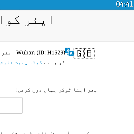
04:41
ایئر کوال
🇬🇧
کو پہلے
ڈیٹا پلیٹ فارم 
پھر اپنا ٹوکن یہاں درج کریں:
اس کے بعد آپ ریئل ٹائم ڈیٹا تک رسا