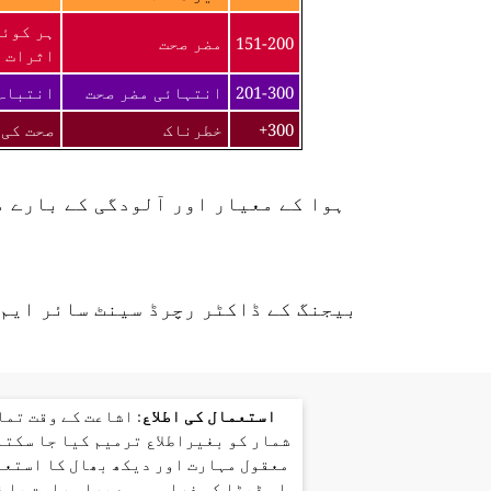
ہر کوئی
151-200
مضر صحت
اثرات ک
201-300
انتہائی مضر صحت
انتباہ 
300+
خطرناک
صحت کی 
ہوا کے معیار اور آلودگی کے بارے 
بیجنگ کے ڈاکٹر رچرڈ سینٹ سائر ایم 
استعمال کی اطلاع
: اشاعت کے وقت تم
شمار کو بغیراطلاع ترمیم کیا جا سکتا
معقول مہارت اور دیکھ بھال کا استعم
اس ڈیٹا کی فراہمی سے براہ راست یا 