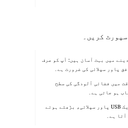
تیب دینے میں بہت آسان ہیں: آپ کو صرف
قت میں فضائی آلودگی کی سطح
اسٹیشن 10 میٹر واٹر پروف پاور کیبل، ایک USB پاور سپلائی، بڑھتے ہوئے
آتا ہے۔