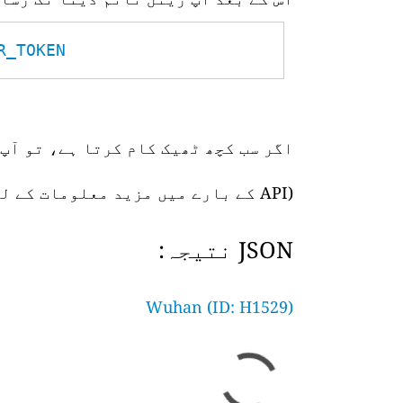
TOKEN__
اگر سب کچھ ٹھیک کام کرتا ہے، تو آپ 
(API کے بارے میں مزید معلومات کے لیے،
JSON نتیجہ:
Wuhan (ID: H1529)