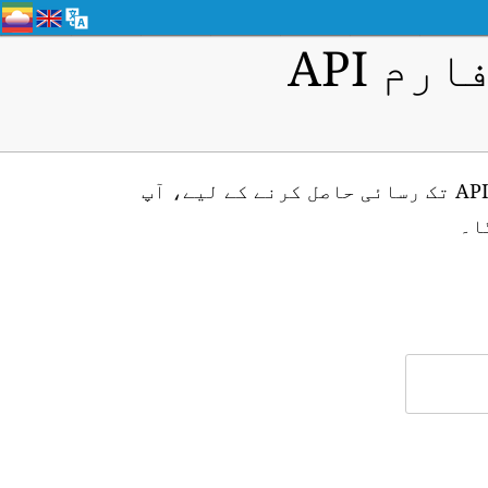
م API
Wuhan (ID: H1529) ایئر کوالٹی مانیٹرنگ اسٹیشن کے لیے ریئل ٹائم ڈیٹا API تک رسائی حاصل کرنے کے لیے، آپ
ا۔
۔