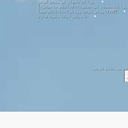
ہوا کے معیار کی پیشن گوئی
ہوا کے معیار کی مصنوعات (ماسک، مانیٹر…)
API (ایپلی کیشن پروگرامنگ انٹرفیس)
تاریخی ڈیٹا پلیٹ فارم
نے پر مطلع کریں۔