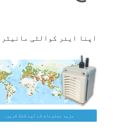
اپنا ایئر کوالٹی مانیٹر حاصل کرکے WAQI ڈیٹا پلیٹ
مزید معلومات کے لیے کلک کریں۔