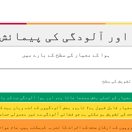
اور آلودگی کی پیمائش 
ہوا کے معیار کی سطح کے بارے میں
تشویش کی سطح
معیار کو تسلی بخش سمجھا جاتا ہے، اور ہوا آلودگی سے کم یا 
عیار قابل قبول ہے؛ تاہم، بعض آلودگیوں کے لئے وہاں بہت ک
ت کی تشویش ہو سکتی ہے جو فضائی آلودگی سے غیر معمولی حساس 
وپوں کے ارکان صحت کے اثرات کا تجربہ کرسکتے ہیں. عام عوام 