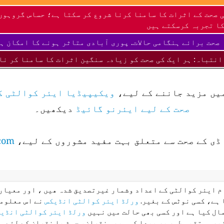
 صحت کے اثرات کا سامنا کرنا شروع کر سکتا ہے؛ حساس گروہوں
ا تجربہ کرسکتے ہیں
صحت برائے ہنگامی حالات. پوری آبادی متاثر ہونے کا امکان ہ
انتباہ: ہر ایک کی صحت کو زیادہ سنگین اثرات کا سامنا کر نا
میں مزید جاننے کے لیے،
ویکیپیڈیا ایئر کوالٹی ک
صحت کے لیے ایئرنو گائیڈ
دیکھیں۔
ڈی کے صحت سے متعلق بہت مفید مشوروں کے لیے،
com
ام ایئر کوالٹی کے اعداد وشمار غیرتصدیق شدہ ھیں ، اور معیار 
 ہے، کسی نوٹس کے بغیر.
ورلڈ ایئر کوالٹی انڈیکس
نے اس معلوما
ال کیا ہے اور کسی بھی حالت میں نہیں
ورلڈ ایئر کوالٹی انڈی
غیر مستقیم طور پر پیدا کسی بھی نقصان، چوٹ یا نقصان کے لئے م