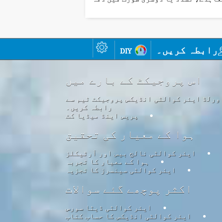
رابطہ کریں۔
diy
اس پروجیکٹ کے بارے میں
ورلڈ ایئر کوالٹی انڈیکس پروجیکٹ ٹیم سے
رابطہ کریں۔
پریس اینڈ میڈیا کٹ
ہوا کے معیار کی تحقیق
ایئر کوالٹی نالج بیس اور آرٹیکلز
ہوا کے معیار کا تجربہ
ایئر کوالٹی سینسرز کا تجزیہ
اکثر پوچھے گئے سوالات
ایئر کوالٹی ڈیٹا سورس
ایئر کوالٹی انڈیکس کا حساب کتاب