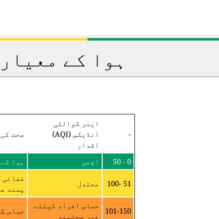
ہوا کے معیار 
ایئر کوالٹی
-
انڈیکس (AQI)
صحت کی 
اقدار
0 - 50
اچھی
ہوا کے 
فضائی م
51 -100
معتدل
پسند صح
حساس افراد کیلئے
101-150
حساس گر
غیر صحتمند