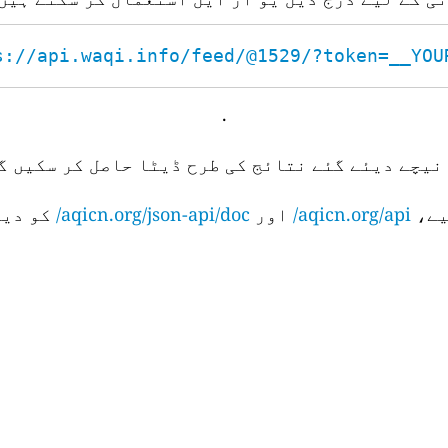
s://api.waqi.info/feed/@1529/?token=__YOUR_
.
نیچے دیئے گئے نتائج کی طرح ڈیٹا حاصل کر سکیں گے
aqicn.org/api/
اور
aqicn.org/json-api/doc/
کو دیک