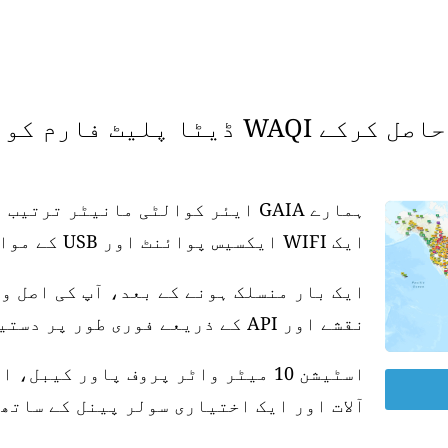
 فارم کو سپورٹ کریں۔
ہمارے GAIA ایئر کوالٹی مانیٹر تر
ایک WIFI ایکسیس پوائنٹ اور USB کے موافق پاور سپلائی کی ضرورت ہے۔
ایک بار منسلک ہونے کے بعد، آپ کی اصل و
نقشے اور API کے ذریعے فوری طور پر دستیاب ہو جاتی ہے۔
آلات اور ایک اختیاری سولر پینل کے ساتھ 