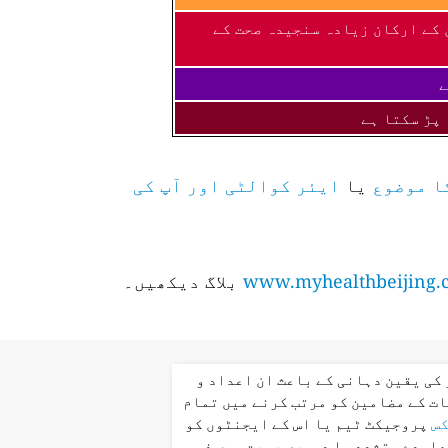
 کے ارکان زیادہ سنجیدہ صحت کے
ے
 پڑ سکتا ہے
ا موضوع
یا
ایئر کوالٹی اور آپ کی
www.myhealthbeijing.
بلاگ دیکھیں۔
کی یقین دہانی کے باعث ان اعداد و
ت کے مضامین کو مرتب کرنے میں تمام
کس
پروجیکٹ ٹیم یا اس کے ایجنٹوں کو
عاہدے، تشدد یا دوسری صورت میں ذمہ