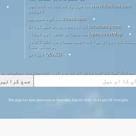
www.flaticon.com سے فری پک کے بنائے گئے کچھ
آئیکنز
icons8.com سے کچھ شبیہیں
locationiq.com کے ذریعے ریورس جیو کوڈنگ
OpenStreetMap سے بنیادی نقشہ اور ڈیٹا۔
رفنگ کے دوران ہوا کے اچھے معیار سے لطف اندوز
ہونے کی جگہ!
QUACO ڈیزائن
میلنگ لسٹ کے لیے سائن اپ کریں، اور نئے مضامین دستیاب ہو
جمع کرائیں
This page has been generated on Thursday, Aug 6th 2026, 12:41 pm CST from jp2n