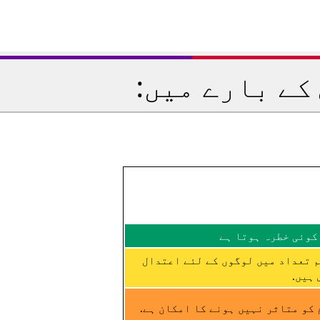
کے بارے میں:
کوئی خطرہ ہوتا ہے
م تعداد میں لوگوں کے لئے اعتدال
ہیں.
کو متاثر نہیں ہونے کا امکان ہے.