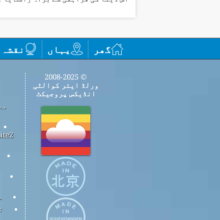
گھر
یہاں
نقشہ
© 2008-2025
ورلڈ ایئر کوالٹی
انڈیکس پروجیکٹ
مع
س
ت