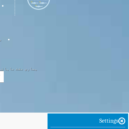
س
ہماری مفت ماہانہ 
Settings