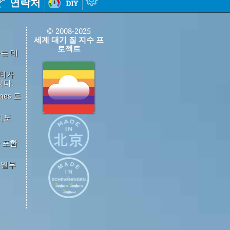
연락처
diy
© 2008-2025
세계 대기 질 지수 프
로젝트
하는 데
이터가
니다.
mes 도
지도
 포함
중 일부