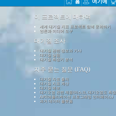
홈
여기에
이 프로젝트에 대하여
세계 대기질 지표 프로젝트 팀에 문의하기
언론과 미디어 도구
대기질 조사
대기질 관련 정보와 기사
대기질 실험
대기질 측정기 분석
자주 묻는 질문 (FAQ)
대기질 자료 출처
대기질 지표 계산
대기질 예보
대기오염 관련 제품(마스크, 대기오염도 측정
API(애플리케이션 프로그래밍 인터페이스)
과거 데이터 플랫폼