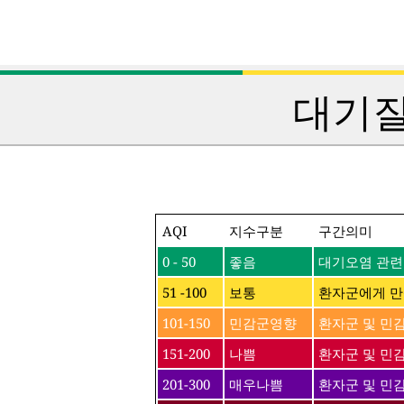
대기질
AQI
지수구분
구간의미
0 - 50
좋음
대기오염 관련
51 -100
보통
환자군에게 만
101-150
민감군영향
환자군 및 민
151-200
나쁨
환자군 및 민감
201-300
매우나쁨
환자군 및 민