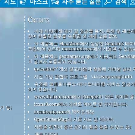
지도
마스크
자주 묻는 질문
검색
Credits
세계 시민에게 대기 질 정보를 유지, 측정 및 제공
있어 탁월한 업무를 수행한 전 세계 모든 EPA
이 제품에는 MaxMind에서 생성한 GeoLite2 데
포함되어 있으며 maxmind.com에서 사용할 수 있습
이 제품에는 geonames.org에서 제공되는 GeoNa
시 정보가 포함되어 있습니다.
qweather™ 개선 알고리즘과 결합된 개방형 날씨 
시민 기상 관찰자 프로그램
via
cwop.waqi.info
수정된 코페르니쿠스 대기 모니터링 서비스 정보가
되어 있습니다.
www.flaicon.com에서 Freepik이 만든 아이콘 
icons8.com에서 가져온 아이콘 몇 가지입니다.
기 등)
locationiq.com의 역지오코딩
OpenStreetMap의 기본 지도 및 데이터.
서핑을 하면서 좋은 공기의 질을 즐길 수 있는 곳!
콰코 디자인