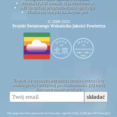
Produkty AQI (maski, Wyświetlacze...)
API (interfejs programowania aplikacji)
Platforma danych historycznych
© 2008-2025
Projekt Światowego Wskaźnika Jakości Powietrza
Zapisz się na naszą bezpłatną comiesięczną listę
mailingową i otrzymuj powiadomienia, gdy będą
dostępne nowe artykuły.
składać
This page has been generated on Thursday, Aug 6th 2026, 12:08 pm CST from jp2n