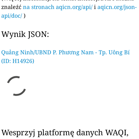
znaleźć
na stronach aqicn.org/api/
i
aqicn.org/json-
api/doc/
)
Wynik JSON:
Quảng Ninh/UBND P. Phương Nam - Tp. Uông Bí
(ID: H14926)
Wesprzyj platformę danych WAQI,