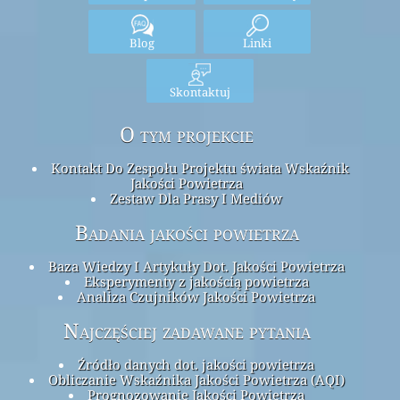
Blog
Linki
Skontaktuj
O tym projekcie
Kontakt Do Zespołu Projektu świata Wskaźnik
Jakości Powietrza
Zestaw Dla Prasy I Mediów
Badania jakości powietrza
Baza Wiedzy I Artykuły Dot. Jakości Powietrza
Eksperymenty z jakością powietrza
Analiza Czujników Jakości Powietrza
Najczęściej zadawane pytania
Źródło danych dot. jakości powietrza
Obliczanie Wskaźnika Jakości Powietrza (AQI)
Prognozowanie Jakości Powietrza