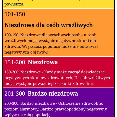
powietrza.
101-150
Niezdrowa dla osób wrażliwych
100-150: Niezdrowe dla wrażliwych osób - u osób
wrażliwych mogą wystąpić negatywne skutki dla
zdrowia. Większość populacji może nie odczuwać
negatywnych objawów.
151-200
Niezdrowa
150-200: Niezdrowe - Każdy może zacząć doświadczać
negatywnych skutków zdrowotnych; U osób wrażliwych
mogą wystąpić poważniejsze skutki zdrowotne.
201-300
Bardzo niezdrowa
200-300: Bardzo niezdrowe - Ostrzeżenie zdrowotne,
poziom alarmowy. Bardzo prawdopodobny negatywny
wpływ na całą populację.