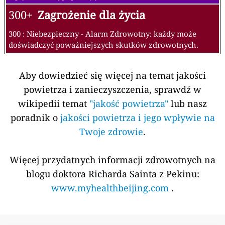
300+
Zagrożenie dla życia
300 : Niebezpieczny - Alarm Zdrowotny: każdy może
doświadczyć poważniejszych skutków zdrowotnych.
Aby dowiedzieć się więcej na temat jakości
powietrza i zanieczyszczenia, sprawdź w
wikipedii temat
"jakość powietrza"
lub nasz
poradnik o
jakości powietrza i jego wpływie na
Twoje zdrowie
.
Więcej przydatnych informacji zdrowotnych na
blogu doktora Richarda Sainta z Pekinu:
www.myhealthbeijing.com
.