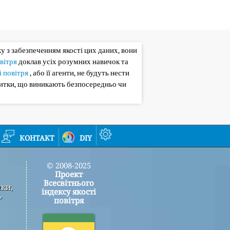
зку з забезпеченням якості цих даних, вони
овітря
доклав усіх розумних навичок та
і повітря
, або її агенти, не будуть нести
битки, що виникають безпосередньо чи
контакт
diy
© 2008-2025
Проект
Всесвітнього
мки,
індексу якості
ь
повітря