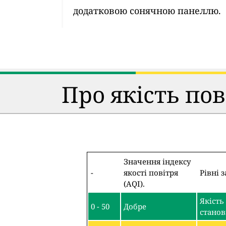
додатковою сонячною панеллю.
Про якість по
Значення індексу
-
якості повітря
Рівні 
(AQI).
Якість
0 - 50
Добре
станов