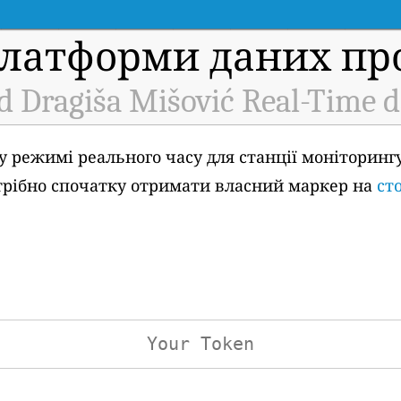
платформи даних про
d Dragiša Mišović Real-Time d
у режимі реального часу для станції моніторингу
потрібно спочатку отримати власний маркер на
ст