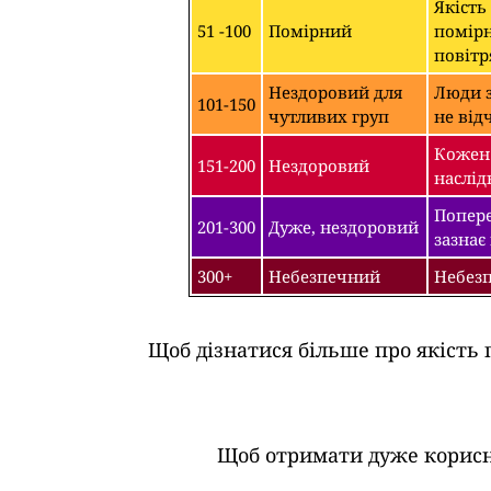
Якість
51 -100
Помірний
помірн
повітр
Нездоровий для
Люди з
101-150
чутливих груп
не від
Кожен 
151-200
Нездоровий
наслід
Попере
201-300
Дуже, нездоровий
зазнає
300+
Небезпечний
Небезп
Щоб дізнатися більше про якість 
Щоб отримати дуже корисні 