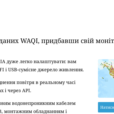
аних WAQI, придбавши свій моніто
AIA дуже легко налаштувати: вам
FI і USB-сумісне джерело живлення.
днення повітря в реальному часі
 і через API.
тровим водонепроникним кабелем
Натисн
B, монтажним обладнанням і