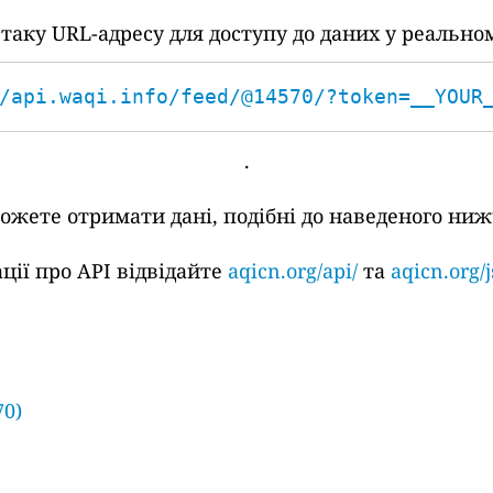
аку URL-адресу для доступу до даних у реальном
/api.waqi.info/feed/@14570/?token=__YOUR
.
жете отримати дані, подібні до наведеного ниж
ції про API відвідайте
aqicn.org/api/
та
aqicn.org/j
70)