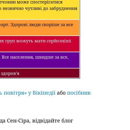
речовин може спостерігатися
о незвично чутливі до забруднення
рт. Здорові люди скоріше за все
их груп можуть мати серйозніші
 Все населення, швидше за все,
 здоров'я
ь повітря» у Вікіпедії
або
посібник
а Сен-Сіра, відвідайте блог