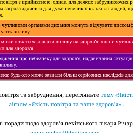
 повітря є прийнятною; однак, для деяких забруднюючих 
а загроза здоров'ю для дуже невеликої кількості людей, щ
я.
 чутливими органами дихання можуть відчувати дискомфо
чують впливу.
може почати зазнавати впливу на здоров'я; члени чутлив
ки для здоров'я
дження про небезпеку для здоров'я, надзвичайна ситуація.
 впливу.
ека: будь-хто може зазнати більш серйозних наслідків для
повітря та забруднення, перегляньте
тему «Якіст
airnow «Якість повітря та ваше здоров’я»
.
поради щодо здоров’я пекінського лікаря Річард
www.myhealthbeijing.com
.