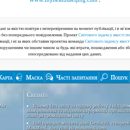
 дані за якістю повітря є неперевіреними на момент публікації, і в зв'я
та без попереднього повідомлення. Проект
Світового індексу якості п
ації, і ні за яких обставин проектна команда
Світового індексу якост
опорушенням чи іншим чином за будь-які втрати, пошкодження або з
опосередковано від надання цих даних.
Карта
Маска
Часті запитання
Пошук
Credits
Air
Усьому EPA світу за чудову роботу з підтри
вимірювання та надання інформації про якіст
повітря громадянам світу
Цей продукт містить дані GeoLite2, створені
MaxMind, доступні на maxmind.com.