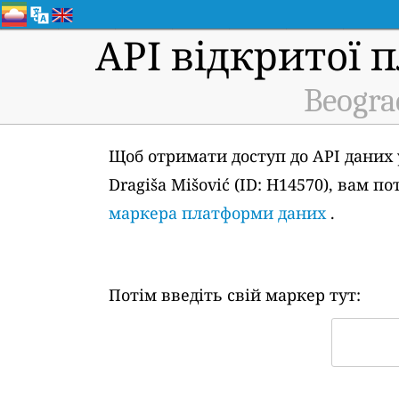
API відкритої 
Beogra
Щоб отримати доступ до API даних 
Dragiša Mišović (ID: H14570), вам 
маркера платформи даних
.
Потім введіть свій маркер тут: