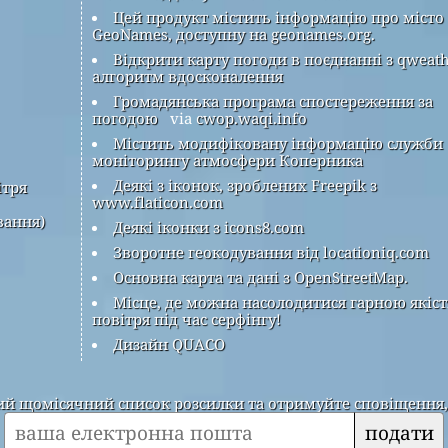
Цей продукт містить інформацію про місто
GeoNames, доступну на geonames.org.
Відкрити карту погоди в поєднанні з qweat
алгоритм вдосконалення
Громадянська програма спостереження за
погодою
via
cwop.waqi.info
Містить модифіковану інформацію служби
моніторингу атмосфери Коперника
Деякі з іконок, зроблених Freepik з
ітря
www.flaticon.com
вання)
Деякі іконки з icons8.com
Зворотне геокодування від locationiq.com
Основна карта та дані з OpenStreetMap.
Місце, де можна насолодитися гарною якіс
повітря під час серфінгу!
Дизайн QUACO
 щомісячний список розсилки та отримуйте сповіщення, к
подати