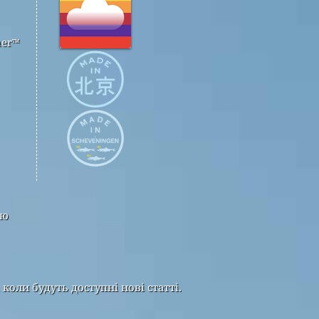
her™
тю
оли будуть доступні нові статті.