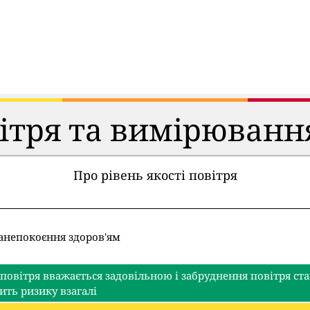
вітря та вимірюванн
Про рівень якості повітря
занепокоєння здоров'ям
 повітря вважається задовільною і забруднення повітря с
ить ризику взагалі