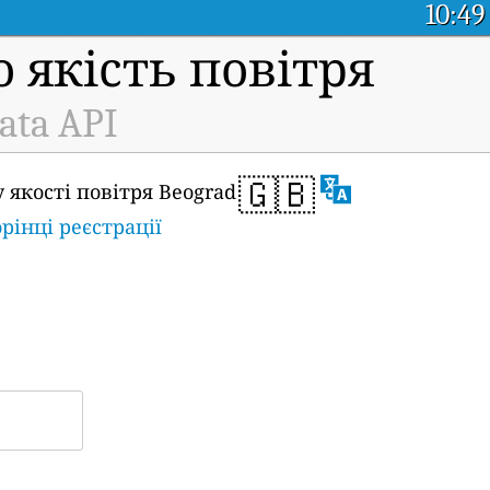
10:49
 якість повітря
ata API
🇬🇧
 якості повітря Beograd
орінці реєстрації