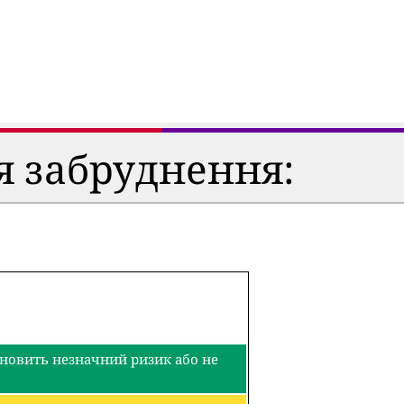
я забруднення:
тановить незначний ризик або не