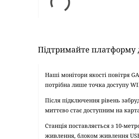
Підтримайте платформу д
Наші монітори якості повітря G
потрібна лише точка доступу WI
Після підключення рівень забру
миттєво стає доступним на картах
Станція поставляється з 10-ме
живлення, блоком живлення US