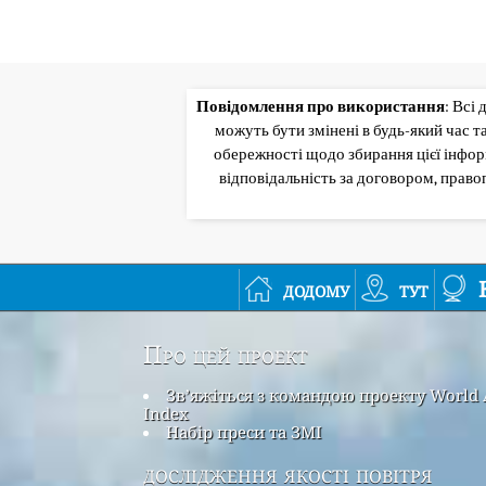
Повідомлення про використання
: Всі
можуть бути змінені в будь-який час 
обережності щодо збирання цієї інформ
відповідальність за договором, прав
додому
тут
Про цей проект
Зв’яжіться з командою проекту World 
Index
Набір преси та ЗМІ
дослідження якості повітря