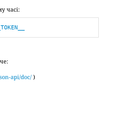
у часі:
_TOKEN__
че:
son-api/doc/
)