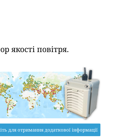
р якості повітря.
іть для отримання додаткової інформації