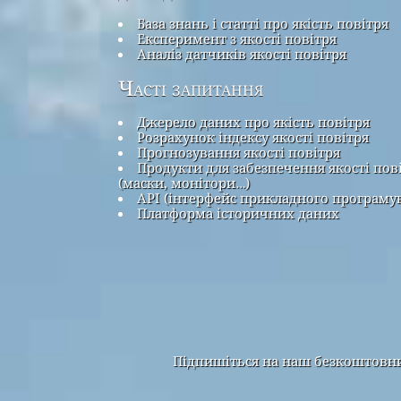
База знань і статті про якість повітря
Експеримент з якості повітря
Аналіз датчиків якості повітря
Часті запитання
Джерело даних про якість повітря
Розрахунок індексу якості повітря
Прогнозування якості повітря
Продукти для забезпечення якості пов
(маски, монітори…)
API (інтерфейс прикладного програму
Платформа історичних даних
Підпишіться на наш безкоштовний