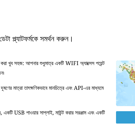
টা প্ল্যাটফর্মকে সমর্থন করুন।
া খুব সহজ: আপনার শুধুমাত্র একটি WIFI অ্যাক্সেস পয়েন্ট
জন৷
 দূষণের মাত্রা তাৎক্ষণিকভাবে মানচিত্রে এবং API-এর মাধ্যমে
র, একটি USB পাওয়ার সাপ্লাই, মাউন্ট করার সরঞ্জাম এবং একটি