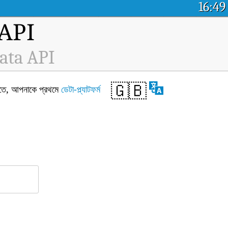
16:49
ম API
ata API
🇬🇧
েতে, আপনাকে প্রথমে
ডেটা-প্ল্যাটফর্ম