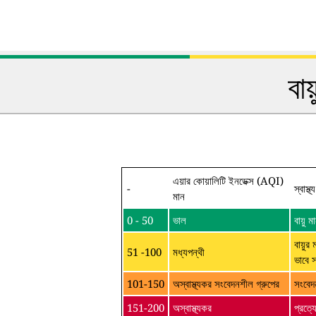
বা
এয়ার কোয়ালিটি ইনডেক্স (AQI)
-
স্বাস্থ
মান
0 - 50
ভাল
বায়ু
বায়ুর 
51 -100
মধ্যপন্থী
ভাবে 
101-150
অস্বাস্থ্যকর সংবেদনশীল গ্রুপের
সংবেদ
151-200
অস্বাস্থ্যকর
প্রত্য