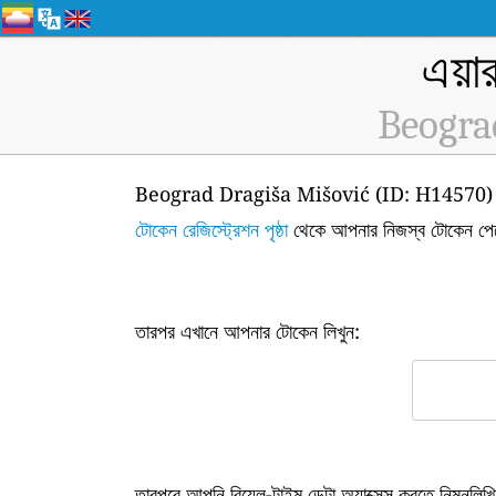
এয়া
Beogra
Beograd Dragiša Mišović (ID: H14570) এয়ার কোয
টোকেন রেজিস্ট্রেশন পৃষ্ঠা
থেকে আপনার নিজস্ব টোকেন পে
তারপর এখানে আপনার টোকেন লিখুন:
তারপরে আপনি রিয়েল-টাইম ডেটা অ্যাক্সেস করতে নিম্নল