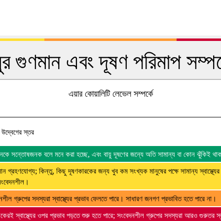
য়ুর গুণমান এবং দূষণ পরিমাপ সম্পর্
এয়ার কোয়ালিটি লেভেল সম্পর্কে
্য উদ্বেগের স্তর
 মানকে সন্তোষজনক বলে মনে করা হচ্ছে, এবং বায়ু দূষণের জন্যে অতি সামান্য বা কোন ঝুঁকিই থা
মান গ্রহণযোগ্য; কিন্তু, কিছু দূষণকারকের জন্য খুব কম সংখ্যক মানুষের পক্ষে সামান্য স্বাস্থ্যের
সংবেদনশীল।
নশীল গ্রুপের সদস্যরা স্বাস্থ্যের প্রভাব ফেলতে পারে। সাধারণ জনগণ প্রভাবিত হতে পারে না।
েকেরই স্বাস্থ্যের ওপর প্রভাব পড়তে শুরু হতে পারে; সংবেদনশীল গ্রুপের সদস্যরা আরও গুরুতর স