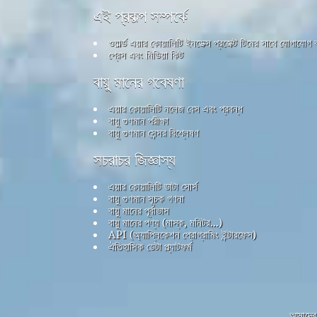
এই প্রকল্প সম্পর্কে
ওয়ার্ল্ড এয়ার কোয়ালিটি ইনডেক্স প্রজেক্ট টিমের সাথে যোগাযোগ
প্রেস এবং মিডিয়া কিট
বায়ু মানের গবেষণা
এয়ার কোয়ালিটি নলেজ বেস এবং প্রবন্ধ
বায়ু গুণমান পরীক্ষা
বায়ু গুণমান সেন্সর বিশ্লেষণ
সচরাচর জিজ্ঞাস্য
এয়ার কোয়ালিটি ডাটা সোর্স
বায়ু গুণমান সূচক গণনা
বায়ু মানের পূর্বাভাস
বায়ু মানের পণ্য (মাস্ক, মনিটর...)
API (অ্যাপ্লিকেশন প্রোগ্রামিং ইন্টারফেস)
ঐতিহাসিক ডেটা প্ল্যাটফর্ম
আমাদের 