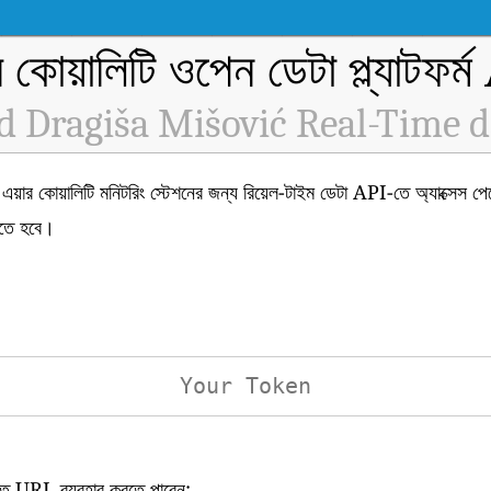
র কোয়ালিটি ওপেন ডেটা প্ল্যাটফর্
d Dragiša Mišović Real-Time d
়ালিটি মনিটরিং স্টেশনের জন্য রিয়েল-টাইম ডেটা API-তে অ্যাক্সেস প
তে হবে।
িখিত URL ব্যবহার করতে পারেন: