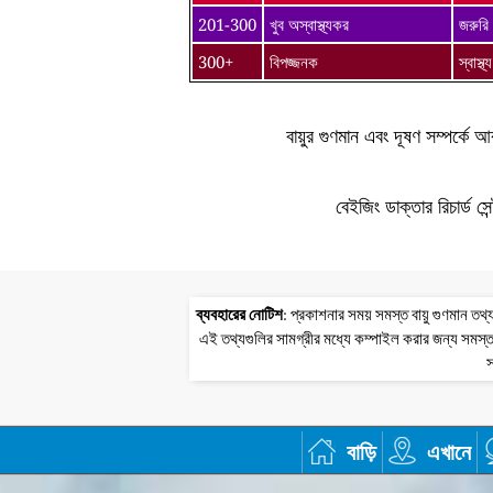
201-300
খুব অস্বাস্থ্যকর
জরুরি 
300+
বিপজ্জনক
স্বাস্
বায়ুর গুণমান এবং দূষণ সম্পর্ক
বেইজিং ডাক্তার রিচার্ড সে
ব্যবহারের নোটিশ
: প্রকাশনার সময় সমস্ত বায়ু গুণমান 
এই তথ্যগুলির সামগ্রীর মধ্যে কম্পাইল করার জন্য সমস্ত
স
বাড়ি
এখানে