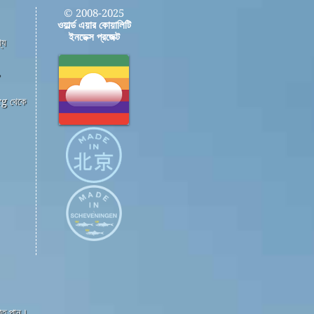
© 2008-2025
ওয়ার্ল্ড এয়ার কোয়ালিটি
ইনডেক্স প্রজেক্ট
্য
,
g থেকে
্তি পান।