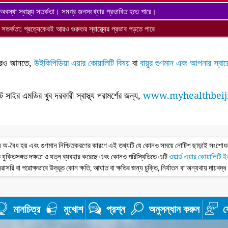
অবস্থা স্বাস্থ্য সতর্কতা। সমগ্র জনসংখ্যার প্রভাবিত হতে পারে।
থ্য সতর্কতা: প্রত্যেকেরই আরও গুরুতর স্বাস্থ্যের প্রভাব পড়তে পারে
ে আরও জানতে,
উইকিপিডিয়া এয়ার কোয়ালিটি বিষয়
বা
বায়ুর গুণমান এবং আপনার স্বাস
ন্ট সাইর এমডির খুব দরকারী স্বাস্থ্য পরামর্শের জন্য,
www.myhealthbeij
তথ্য অ-বৈধ হয় এবং গুণমান নিশ্চিতকরণের কারণে এই তথ্যটি যে কোনও সময়ে নোটিশ ছাড়াই সংশো
 যুক্তিসঙ্গত দক্ষতা ও যত্ন ব্যবহার করেছে এবং কোনও পরিস্থিতিতে এটি
ওয়ার্ল্ড এয়ার কোয়ালিটি 
রাসরি বা পরোক্ষভাবে উদ্ভূত কোন ক্ষতি, আঘাত বা ক্ষতির জন্য চুক্তি, নির্যাতন বা অন্যথায় দায়বদ্
মানচিত্র
মুখোশ
প্রশ্ন
অনুসন্ধান করুন
য