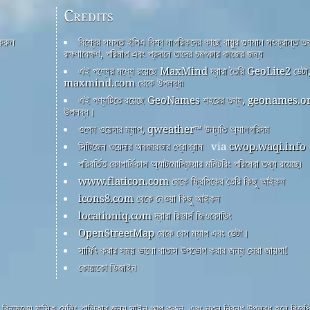
Credits
 করুন
বিশ্বের সমস্ত ইপিএ বিশ্ব নাগরিকদের কাছে বায়ুর গুণমান সংক্রান্ত তথ
রক্ষণাবেক্ষণ, পরিমাপ এবং প্রদানে তাদের চমৎকার কাজের জন্য
এই পণ্যের মধ্যে রয়েছে MaxMind দ্বারা তৈরি GeoLite2 ডেটা
maxmind.com থেকে উপলব্ধ৷
এই পণ্যটিতে রয়েছে GeoNames শহরের তথ্য, geonames.or
উপলব্ধ।
ওপেন ওয়েদার ম্যাপ, qweather™ উন্নতি অ্যালগরিদম
সিটিজেন ওয়েদার অবজারভার প্রোগ্রাম
via
cwop.waqi.info
পরিবর্তিত কোপার্নিকাস অ্যাটমোস্ফিয়ার মনিটরিং পরিষেবা তথ্য রয়েছে৷
www.flaticon.com থেকে ফ্রিপিকের তৈরি কিছু আইকন
icons8.com থেকে নেওয়া কিছু আইকন
locationiq.com দ্বারা রিভার্স জিওকোডিং
OpenStreetMap থেকে বেস ম্যাপ এবং ডেটা।
সার্ফিং করার সময় ভালো বাতাস উপভোগ করার জন্য সেরা জায়গা!
কোয়াকো ডিজাইন
বিনামূল্যে মাসিক মেলিং তালিকার জন্য সাইন আপ করুন, এবং নতুন নিবন্ধ উপলব্ধ হলে বিজ্ঞপ