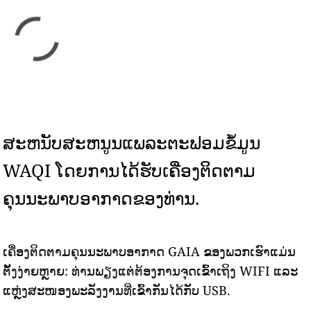
ສະຫນັບສະຫນູນແພລະຕະຟອມຂໍ້ມູນ
WAQI ໂດຍການໄດ້ຮັບເຄື່ອງຕິດຕາມ
ຄຸນນະພາບອາກາດຂອງທ່ານ.
ເຄື່ອງຕິດຕາມຄຸນນະພາບອາກາດ GAIA ຂອງພວກເຮົາແມ່ນ
ຕັ້ງງ່າຍຫຼາຍ: ທ່ານພຽງແຕ່ຕ້ອງການຈຸດເຂົ້າເຖິງ WIFI ແລະ
ແຫຼ່ງສະໜອງພະລັງງານທີ່ເຂົ້າກັນໄດ້ກັບ USB.