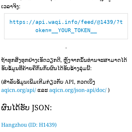
ເວລາຈິງ:
https://api.waqi.info/feed/@1439/?t
oken=__YOUR_TOKEN__
.
ຖ້າທຸກສິ່ງທຸກຢ່າງເຮັດວຽກດີ, ຫຼັງຈາກນັ້ນທ່ານຈະສາມາດໄດ້
ຮັບຂໍ້ມູນທີ່ຄ້າຍຄືກັນກັບຜົນໄດ້ຮັບຂ້າງລຸ່ມນີ້:
(ສຳລັບຂໍ້ມູນເພີ່ມເຕີມກ່ຽວກັບ API, ກວດເບິ່ງ
aqicn.org/api/
ແລະ
aqicn.org/json-api/doc/
)
ຜົນໄດ້ຮັບ JSON:
Hangzhou (ID: H1439)