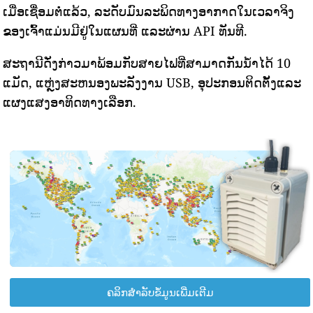
ເມື່ອເຊື່ອມຕໍ່ແລ້ວ, ລະດັບມົນລະພິດທາງອາກາດໃນເວລາຈິງ
ຂອງເຈົ້າແມ່ນມີຢູ່ໃນແຜນທີ່ ແລະຜ່ານ API ທັນທີ.
ສະຖານີດັ່ງກ່າວມາພ້ອມກັບສາຍໄຟທີ່ສາມາດກັນນ້ໍາໄດ້ 10
ແມັດ, ແຫຼ່ງສະຫນອງພະລັງງານ USB, ອຸປະກອນຕິດຕັ້ງແລະ
ແຜງແສງອາທິດທາງເລືອກ.
ຄລິກສຳລັບຂໍ້ມູນເພີ່ມເຕີມ