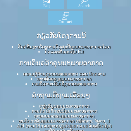
Faq
Search
Contact
ກ່ຽວກັບໂຄງການນີ້
ຕິດຕໍ່ທີມງານໂຄງການດັດສະນີຄຸນນະພາບອາກາດໂລກ
ກົດ​ແລະ​ສື່​ມວນ​ຊົນ Kit
ການຄົ້ນຄວ້າຄຸນນະພາບອາກາດ
ຄວາມຮູ້ດ້ານຄຸນນະພາບອາກາດ ແລະ ບົດຄວາມ
ການທົດລອງຄຸນນະພາບອາກາດ
ການວິເຄາະເຊັນເຊີຄຸນນະພາບອາກາດ
ຄໍາຖາມທີ່ຖາມເລື້ອຍໆ
ແຫຼ່ງຂໍ້ມູນຄຸນນະພາບອາກາດ
ການຄິດໄລ່ດັດຊະນີຄຸນນະພາບອາກາດ
ການພະຍາກອນຄຸນນະພາບອາກາດ
ຜະລິດຕະພັນຄຸນນະພາບອາກາດ (ໜ້າກາກ, ຈໍພາບ…)
API (ການໂຕ້ຕອບການຂຽນໂປລແກລມແອັບພລິເຄຊັນ)
ເວທີຂໍ້ມູນປະຫວັດສາດ