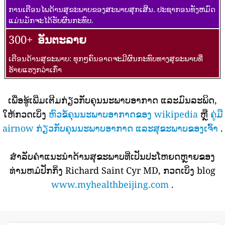
ການເຕືອນໄພດ້ານສຸຂະພາບຂອງສະພາບສຸກເສີນ. ປະຊາກອນທັງຫມົດ
ແມ່ນມັກຈະໄດ້ຮັບຜົນກະທົບ.
300+
ອັນຕະລາຍ
ເຕືອນດ້ານສຸຂະພາບ: ທຸກໆຄົນອາດຈະມີຜົນກະທົບທາງສຸຂະພາບທີ່
ຮ້າຍແຮງກວ່າເກົ່າ
ເພື່ອຮູ້ເພີ່ມເຕີມກ່ຽວກັບຄຸນນະພາບອາກາດ ແລະມົນລະພິດ,
ໃຫ້ກວດເບິ່ງ
ຫົວຂໍ້ຄຸນນະພາບອາກາດຂອງ wikipedia
ຫຼື
ຄູ່ມື
airnow ກ່ຽວກັບຄຸນນະພາບອາກາດ ແລະສຸຂະພາບຂອງເຈົ້າ
.
ສໍາລັບຄໍາແນະນໍາດ້ານສຸຂະພາບທີ່ເປັນປະໂຫຍດຫຼາຍຂອງ
ທ່ານຫມໍປັກກິ່ງ Richard Saint Cyr MD, ກວດເບິ່ງ blog
www.myhealthbeijing.com
.