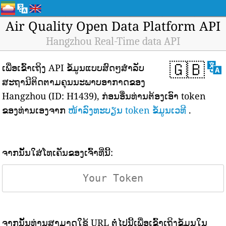
Air Quality Open Data Platform API
Hangzhou Real-Time data API
🇬🇧
ເພື່ອເຂົ້າເຖິງ API ຂໍ້ມູນແບບສົດໆສຳລັບ
ສະຖານີຕິດຕາມຄຸນນະພາບອາກາດຂອງ
Hangzhou (ID: H1439), ກ່ອນອື່ນທ່ານຕ້ອງເອົາ token
ຂອງທ່ານເອງຈາກ
ໜ້າລົງທະບຽນ token ຂໍ້ມູນເວທີ
.
ຈາກນັ້ນໃສ່ໂທເຄັນຂອງເຈົ້າທີ່ນີ້:
ຈາກນັ້ນທ່ານສາມາດໃຊ້ URL ຕໍ່ໄປນີ້ເພື່ອເຂົ້າເຖິງຂໍ້ມູນໃນ