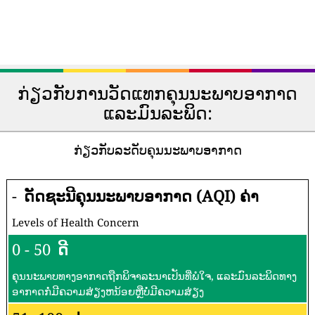
ກ່ຽວກັບການວັດແທກຄຸນນະພາບອາກາດ
ແລະມົນລະພິດ:
ກ່ຽວກັບລະດັບຄຸນນະພາບອາກາດ
-
ດັດຊະນີຄຸນນະພາບອາກາດ (AQI) ຄ່າ
Levels of Health Concern
0 - 50
ດີ
ຄຸນນະພາບທາງອາກາດຖືກພິຈາລະນາເປັນທີ່ພໍໃຈ, ແລະມົນລະພິດທາງ
ອາກາດກໍ່ມີຄວາມສ່ຽງຫນ້ອຍຫຼືບໍ່ມີຄວາມສ່ຽງ