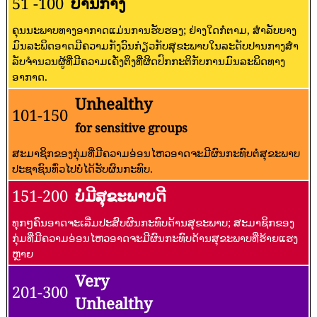
51 -100
ປານກາງ
ຄຸນນະພາບທາງອາກາດແມ່ນການຮັບຮອງ; ຢ່າງໃດກໍ່ຕາມ, ສໍາລັບບາງ
ມົນລະພິດອາດມີຄວາມກັງວົນກ່ຽວກັບສຸຂະພາບໃນລະດັບປານກາງສໍາ
ລັບຈໍານວນຜູ້ທີ່ມີຄວາມເຄັ່ງຕຶງທີ່ຜິດປົກກະຕິກັບການມົນລະພິດທາງ
ອາກາດ.
Unhealthy
101-150
for sensitive groups
ສະມາຊິກຂອງກຸ່ມທີ່ມີຄວາມອ່ອນໄຫວອາດຈະມີຜົນກະທົບຕໍ່ສຸຂະພາບ
ປະຊາຊົນທົ່ວໄປບໍ່ໄດ້ຮັບຜົນກະທົບ.
151-200
ບໍ່ມີສຸຂະພາບດີ
ທຸກໆຄົນອາດຈະເລີ່ມປະສົບຜົນກະທົບດ້ານສຸຂະພາບ; ສະມາຊິກຂອງ
ກຸ່ມທີ່ມີຄວາມອ່ອນໄຫວອາດຈະມີຜົນກະທົບດ້ານສຸຂະພາບທີ່ຮ້າຍແຮງ
ຫຼາຍ
Very
201-300
Unhealthy