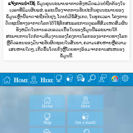
ແຈ້ງການນໍາໃຊ້
: ຂໍ້ມູນຄຸນນະພາບອາກາດທັງຫມົດແມ່ນບໍ່ຖືກຕ້ອງໃນ
ເວລາທີ່ພິມເຜີຍແຜ່, ແລະເນື່ອງຈາກການຮັບປະກັນຄຸນນະພາບຂອງ
ຂໍ້ມູນເຫຼົ່ານີ້ອາດຈະຖືກປັບປຸງ, ໂດຍບໍ່ມີຂໍ້ສັງເກດ, ໃນທຸກເວລາ. ໂຄງການ
ດັດຊະນີທາງອາກາດໂລກໄດ້ໃຊ້ທັກສະແລະການດູແລທີ່ສົມເຫດສົມຜົນ
ທັງຫມົດໃນການລວບລວມເນື້ອໃນຂອງຂໍ້ມູນນີ້ແລະພາຍໃຕ້
ສະພາບການໃດກໍ່ຕາມທີມງານຂອງໂຄງການໂລກຂອງອາກາດທາງໂລກ
ຫຼືຕົວແທນຂອງມັນຈະຮັບຜິດຊອບໃນສັນຍາ, ຄວາມເສຍຫາຍຫຼືຄວາມ
ເສຍຫາຍໃດໆ, ເກີດຂື້ນໂດຍກົງຫຼືໂດຍທາງອ້ອມຈາກການສະຫນອງ
ຂໍ້ມູນນີ້.
Home
Here
Home
Here
Map
Get a mask!