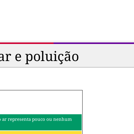
ar e poluição
o do ar representa pouco ou nenhum