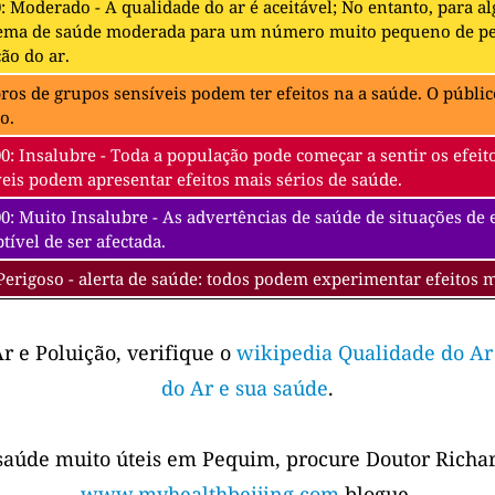
0: Moderado - A qualidade do ar é aceitável; No entanto, para 
ema de saúde moderada para um número muito pequeno de pes
ão do ar.
s de grupos sensíveis podem ter efeitos na a saúde. O público
o.
00: Insalubre - Toda a população pode começar a sentir os efe
eis podem apresentar efeitos mais sérios de saúde.
0: Muito Insalubre - As advertências de saúde de situações de
tível de ser afectada.
Perigoso - alerta de saúde: todos podem experimentar efeitos 
r e Poluição, verifique o
wikipedia Qualidade do Ar
do Ar e sua saúde
.
saúde muito úteis em Pequim, procure Doutor Richar
www.myhealthbeijing.com
blogue.