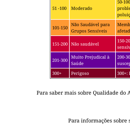
50-10
51 -100
Moderado
probl
poluiç
Não Saudável para
Membro
101-150
Grupos Sensíveis
afetad
150-2
151-200
Não saudável
sensív
Muito Prejudical à
200-30
201-300
Saúde
suscep
300+
Perigoso
300+: 
Para saber mais sobre Qualidade do A
Para informações sobre 