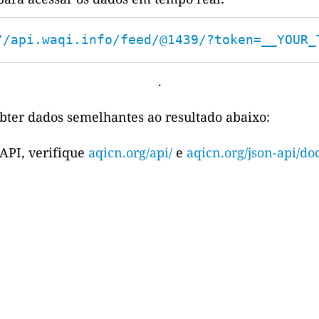
//api.waqi.info/feed/@1439/?token=__YOUR_
.
bter dados semelhantes ao resultado abaixo:
 API, verifique
aqicn.org/api/
e
aqicn.org/json-api/doc