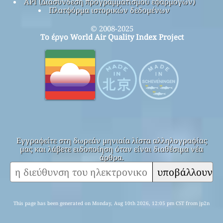
API (Διασύνδεση προγραμματισμού εφαρμογών)
Πλατφόρμα ιστορικών δεδομένων
© 2008-2025
Το έργο World Air Quality Index Project
Εγγραφείτε στη δωρεάν μηνιαία λίστα αλληλογραφίας
μας και λάβετε ειδοποίηση όταν είναι διαθέσιμα νέα
άρθρα.
υποβάλλουν
This page has been generated on Monday, Aug 10th 2026, 12:05 pm CST from jp2n