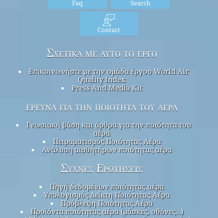
Faq
Search
Contact
Σχετικά με αυτό το έργο
Επικοινωνήστε με την ομάδα έργου World Air
Quality Index
Press And Media Kit
έρευνα για την ποιότητα του αέρα
Γνωσιακή βάση και άρθρα για την ποιότητα του
αέρα
Πειραματισμός Ποιότητας Αέρα
Ανάλυση αισθητήρων ποιότητας αέρα
Συχνές Ερωτήσεις
Πηγή δεδομένων ποιότητας αέρα
Υπολογισμός Δείκτη Ποιότητας Αέρα
Πρόβλεψη Ποιότητας Αέρα
Προϊόντα ποιότητας αέρα (μάσκες, οθόνες…)