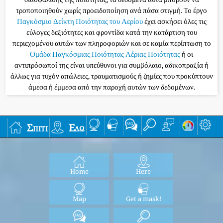
τροποποιηθούν χωρίς προειδοποίηση ανά πάσα στιγμή. Το έργο
Παγκόσμιο Δείκτη Ποιότητας του Αερίου
έχει ασκήσει όλες τις
εύλογες δεξιότητες και φροντίδα κατά την κατάρτιση του
περιεχομένου αυτών των πληροφοριών και σε καμία περίπτωση το
Ομάδα Παγκόσμιας Ποιότητας Αέριας Ποιότητας
ή οι
αντιπρόσωποί της είναι υπεύθυνοι για συμβόλαιο, αδικοπραξία ή
άλλως για τυχόν απώλειες, τραυματισμούς ή ζημίες που προκύπτουν
άμεσα ή έμμεσα από την παροχή αυτών των δεδομένων.
Σπίτι
Εδώ
Home
Here
Map
Get a mask!