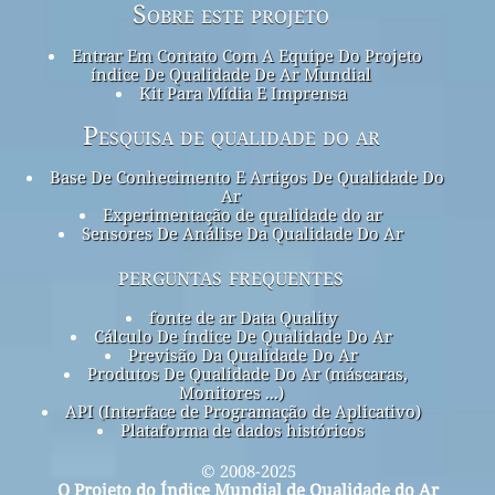
Sobre este projeto
Entrar Em Contato Com A Equipe Do Projeto
índice De Qualidade De Ar Mundial
Kit Para Mídia E Imprensa
Pesquisa de qualidade do ar
Base De Conhecimento E Artigos De Qualidade Do
Ar
Experimentação de qualidade do ar
Sensores De Análise Da Qualidade Do Ar
perguntas frequentes
fonte de ar Data Quality
Cálculo De índice De Qualidade Do Ar
Previsão Da Qualidade Do Ar
Produtos De Qualidade Do Ar (máscaras,
Monitores ...)
API (Interface de Programação de Aplicativo)
Plataforma de dados históricos
© 2008-2025
O Projeto do Índice Mundial de Qualidade do Ar