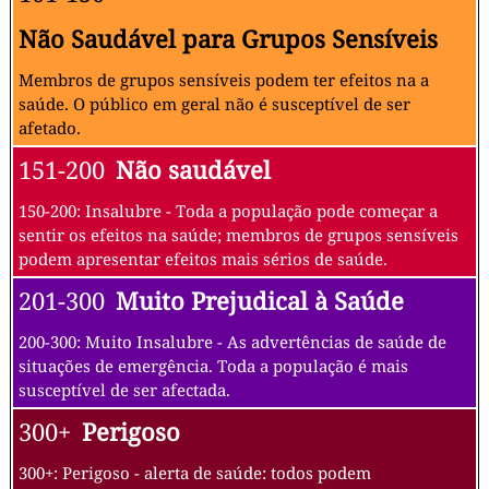
Não Saudável para Grupos Sensíveis
Membros de grupos sensíveis podem ter efeitos na a
saúde. O público em geral não é susceptível de ser
afetado.
151-200
Não saudável
150-200: Insalubre - Toda a população pode começar a
sentir os efeitos na saúde; membros de grupos sensíveis
podem apresentar efeitos mais sérios de saúde.
201-300
Muito Prejudical à Saúde
200-300: Muito Insalubre - As advertências de saúde de
situações de emergência. Toda a população é mais
susceptível de ser afectada.
300+
Perigoso
300+: Perigoso - alerta de saúde: todos podem