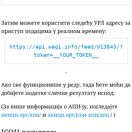
Затим можете користити следећу УРЛ адресу за
приступ подацима у реалном времену:
https://api.waqi.info/feed/@13843/?
token=__YOUR_TOKEN__
.
Ако све функционише у реду, тада ћете моћи да
добијете податке сличне резултату испод:
(За више информација о АПИ-ју, погледајте
акицн.орг/апи/
и
акицн.орг/јсон-апи/доц
/ )