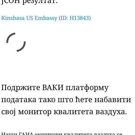
ЈСОН резултат:
Kinshasa US Embassy (ID: H13843)
Подржите ВАКИ платформу
података тако што ћете набавити
свој монитор квалитета ваздуха.
Наши ГАИА монитори квалитета ваздуха се