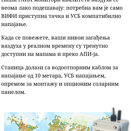
веома лако подешавају: потребна вам је само
ВИФИ приступна тачка и УСБ компатибилно
напајање.
Када се повежете, ваши нивои загађења
ваздуха у реалном времену су тренутно
доступни на мапама и преко АПИ-ја.
Станица долази са водоотпорним каблом за
напајање од 10 метара, УСБ напајањем,
опремом за монтажу и опционим соларним
панелом.