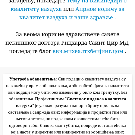
загађењу, погледајте
тему на википедији о
квалитету ваздуха
или
Аирнов водичу за
квалитет ваздуха и ваше здравље
.
За веома корисне здравствене савете
пекиншког доктора Рицхарда Саинт Цир МД,
погледајте блог
ввв.михеалтхбеијинг.цом
.
Употреба обавештења
: Сви подаци о квалитету ваздуха су
неважећи у време објављивања, а због обезбеђивања квалитета
ови подаци могу бити без измењени у било ком тренутку, без
обавештења. Пројектни тим
"Светског индекса квалитета
ваздуха"
је уложио разуман напор и бригу приликом
састављања садржаја ових информација и пројектни тим или
његови агенти, ни под каквим околностима неће бити
одговорни због било каквог губитка, повреде или оштећења
која настају директно или индиректно из коришћења ових