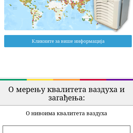
Кликните за више информација
О мерењу квалитета ваздуха и
загађења:
О нивоима квалитета ваздуха
-