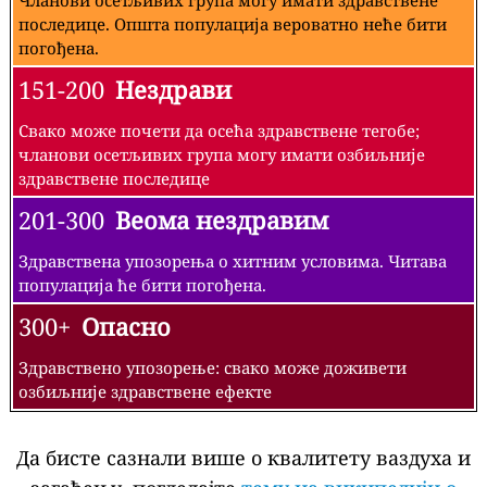
последице. Општа популација вероватно неће бити
погођена.
151-200
Нездрави
Свако може почети да осећа здравствене тегобе;
чланови осетљивих група могу имати озбиљније
здравствене последице
201-300
Веома нездравим
Здравствена упозорења о хитним условима. Читава
популација ће бити погођена.
300+
Опасно
Здравствено упозорење: свако може доживети
озбиљније здравствене ефекте
Да бисте сазнали више о квалитету ваздуха и