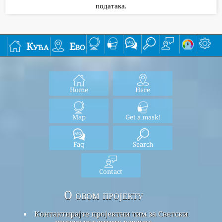
података.
Кућа
Ево
Home
Here
Map
Get a mask!
Faq
Search
Contact
О овом пројекту
Контактирајте пројектни тим за Светски
индекс квалитета ваздуха