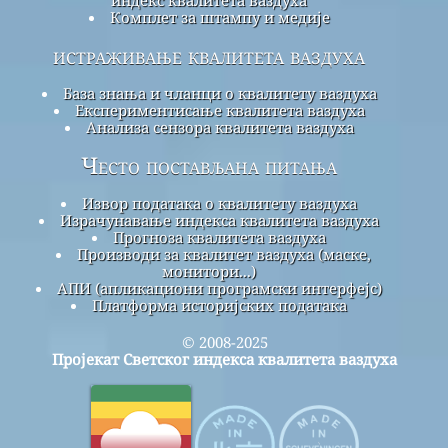
Комплет за штампу и медије
истраживање квалитета ваздуха
База знања и чланци о квалитету ваздуха
Експериментисање квалитета ваздуха
Анализа сензора квалитета ваздуха
Често постављана питања
Извор података о квалитету ваздуха
Израчунавање индекса квалитета ваздуха
Прогноза квалитета ваздуха
Производи за квалитет ваздуха (маске,
монитори...)
АПИ (апликациони програмски интерфејс)
Платформа историјских података
© 2008-2025
Пројекат Светског индекса квалитета ваздуха