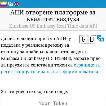
АПИ отворене платформе за
квалитет ваздуха
Kinshasa US Embassy Real-Time data API
🇬🇧
Да бисте добили приступ АПИ-ју
података у реалном времену за
станицу за праћење квалитета ваздуха
Kinshasa US Embassy (ID: H13843), морате прво
да преузмете сопствени токен са
странице за
регистрацију токена на платформи података
.
Затим унесите свој токен овде: