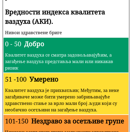
Вредности индекса квалитета
ваздуха (АКИ).
Нивои здравствене бриге
0 - 50
Добро
Квалитет ваздуха се сматра задовољавајућим, а
загађење ваздуха представља мали или никакав
ризик
51 -100
Умерено
Квалитет ваздуха је прихватљив; Међутим, за неке
загађиваче може бити умерено забрињавајуће
здравствено стање за врло мали број људи који су
необично осетљиви на загађење ваздуха.
101-150
Нездраво за осетљиве групе
Чланови осетљивих група могу имати здравствене