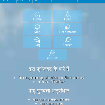
Home
Here
Map
Get a mask!
Faq
Search
Contact
इस प्रोजेक्ट के बारे में
विश्व वायु गुणवत्ता सूचकांक परियोजना टीम से संपर्क करें
प्रेस और मीडिया किट
वायु गुणवत्ता अनुसंधान
वायु गुणवत्ता ज्ञानकोष और लेख
वायु गुणवत्ता प्रयोग