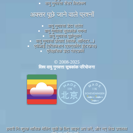
वायु गुणवत्ता सेंसर विश्लेषण
अक्सर पूछे जाने वाले प्रश्नों
वायु गुणवत्ता डेटा स्रोत
वायु गुणवत्ता सूचकांक गणना
वायु गुणवत्ता पूर्वानुमान
वायु गुणवत्ता उत्पाद (मास्क, मॉनिटर...)
एपीआई (एप्लिकेशन प्रोग्रामिंग इंटरफ़ेस)
ऐतिहासिक डेटा प्लेटफ़ॉर्म
© 2008-2025
विश्व वायु गुणवत्ता सूचकांक परियोजना
हमारी निःशुल्क मासिक मेलिंग सूची के लिए साइन अप करें, और नए लेख उपलब्ध