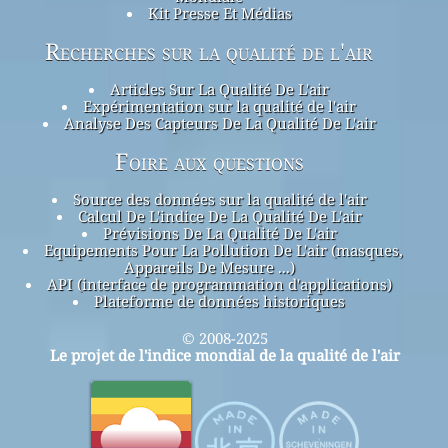
Kit Presse Et Médias
Recherches sur la qualité de l'air
Articles Sur La Qualité De L'air
Expérimentation sur la qualité de l'air
Analyse Des Capteurs De La Qualité De L'air
Foire aux questions
Source des données sur la qualité de l'air
Calcul De L'indice De La Qualité De L'air
Prévisions De La Qualité De L'air
Equipements Pour La Pollution De L'air (masques,
Appareils De Mesure ...)
API (interface de programmation d'applications)
Plateforme de données historiques
© 2008-2025
Le projet de l'indice mondial de la qualité de l'air