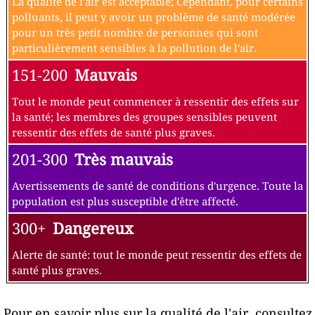
La qualité de l'air est acceptable; Cependant, pour certains
polluants, il peut y avoir un problème de santé modérée
pour un très petit nombre de personnes qui sont
particulièrement sensibles à la pollution de l'air.
151-200
Mauvais
Tout le monde peut commencer à ressentir des effets sur
la santé; les membres des groupes sensibles peuvent
ressentir des effets de santé plus graves.
201-300
Très mauvais
Avertissements de santé de conditions d'urgence. Toute la
population est plus susceptible d'être affecté.
300+
Dangereux
Alerte de santé: tout le monde peut ressentir des effets de
santé plus graves.
Pour en savoir plus sur la qualité de l'air, consultez