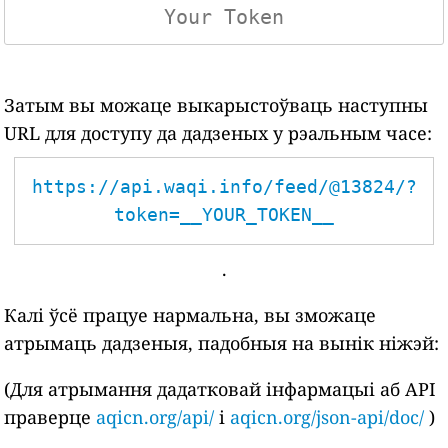
Затым вы можаце выкарыстоўваць наступны
URL для доступу да дадзеных у рэальным часе:
https://api.waqi.info/feed/@13824/?
token=__YOUR_TOKEN__
.
Калі ўсё працуе нармальна, вы зможаце
атрымаць дадзеныя, падобныя на вынік ніжэй:
(Для атрымання дадатковай інфармацыі аб API
праверце
aqicn.org/api/
і
aqicn.org/json-api/doc/
)