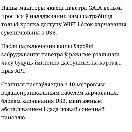
Нашы маніторы якасці паветра GAIA вельмі
простыя ў наладжванні: вам спатрэбіцца
толькі кропка доступу WIFI і блок харчавання,
сумяшчальны з USB.
Пасля падключэння вашы ўзроўні
забруджвання паветра ў рэжыме рэальнага
часу будуць імгненна даступныя на картах і
праз API.
Станцыя пастаўляецца з 10-метровым
воданепранікальным кабелем харчавання,
блокам харчавання USB, мантажным
абсталяваннем і дадатковай сонечнай
панэллю.