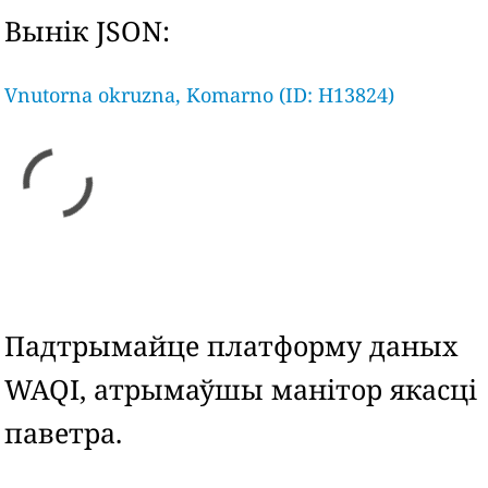
Вынік JSON:
Vnutorna okruzna, Komarno (ID: H13824)
Падтрымайце платформу даных
WAQI, атрымаўшы манітор якасці
паветра.