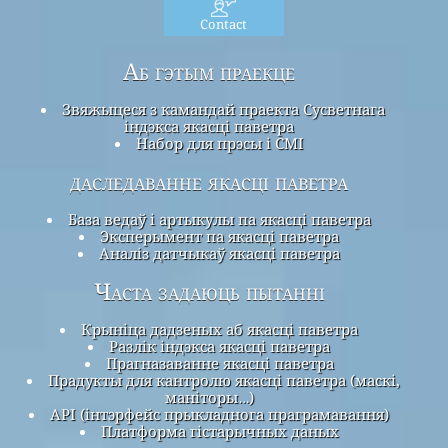
Contact
Аб гэтым праекце
Звяжыцеся з камандай праекта Сусветнага
індэкса якасці паветра
Набор для прэсы і СМІ
даследаванне якасці паветра
База ведаў і артыкулы па якасці паветра
Эксперымент па якасці паветра
Аналіз датчыкаў якасці паветра
Часта задаюць пытанні
Крыніца дадзеных аб якасці паветра
Разлік індэкса якасці паветра
Прагназаванне якасці паветра
Прадукты для кантролю якасці паветра (маскі,
маніторы…)
API (інтэрфейс прыкладнога праграмавання)
Платформа гістарычных даных