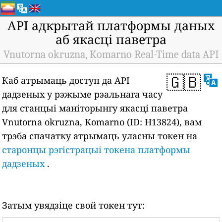
API адкрытай платформы даных
аб якасці паветра
Vnutorna okruzna, Komarno Real-Time data API
🇬🇧
Каб атрымаць доступ да API
дадзеных у рэжыме рэальнага часу
для станцыі маніторынгу якасці паветра
Vnutorna okruzna, Komarno (ID: H13824), вам
трэба спачатку атрымаць уласны токен на
старонцы рэгістрацыі токена платформы
дадзеных
.
Затым увядзіце свой токен тут: