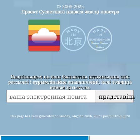
© 2008-2025
Праект Сусветнага індэкса якасці паветра
Падпішыцеся на наш бясплатны штомесячны спіс
рассылкі і атрымлівайце апавяшчэнні, калі з'явяцца
новыя артыкулы.
прадставіць
This page has been generated on Sunday, Aug 9th 2026, 20:27 pm CST from jp2n