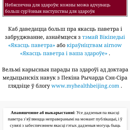
Небяспечна для здароўя: кожны можа адчуваць
больш сур'ёзныя наступствы для здароўя
Каб даведацца больш пра якасць паветра і
забруджванне, азнаёмцеся з
тэмай Вікіпедыі
«Якасць паветра»
або
кіраўніцтвам airnow
«Якасць паветра і ваша здароўе»
.
Вельмі карысныя парады па здароўі ад доктара
медыцынскіх навук з Пекіна Рычарда Сэн-Сіра
глядзіце ў блогу
www.myhealthbeijing.com
.
Апавяшчэнне аб выкарыстанні
: Усе дадзеныя па якасці
паветра з'яўляюцца неправеранымі на момант публікацыі, і ў
сувязі з забеспячэннем якасці гэтых дадзеныя могуць быць