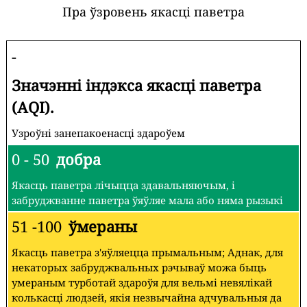
Пра ўзровень якасці паветра
-
Значэнні індэкса якасці паветра
(AQI).
Узроўні занепакоенасці здароўем
0 - 50
добра
Якасць паветра лічыцца здавальняючым, і
забруджванне паветра ўяўляе мала або няма рызыкі
51 -100
ўмераны
Якасць паветра з'яўляецца прымальным; Аднак, для
некаторых забруджвальных рэчываў можа быць
умераным турботай здароўя для вельмі невялікай
колькасці людзей, якія незвычайна адчувальныя да