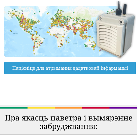
Націсніце для атрымання дадатковай інфармацыі
Пра якасць паветра і вымярэнне
забруджвання: