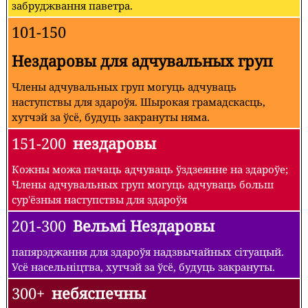
забруджвання паветра.
101-150
Нездаровы для адчувальных груп
Члены адчувальных груп могуць адчуваць
наступствы для здароўя. Шырокая грамадскасць,
хутчэй за ўсё, будуць закрануты няма.
151-200
нездаровы
Кожны можа пачаць адчуваць ўздзеянне на здароўе;
Члены адчувальных груп могуць адчуваць больш
сур'ёзныя наступствы для здароўя
201-300
Вельмі Нездаровы
папярэджання для здароўя надзвычайных сітуацый.
Усё насельніцтва, хутчэй за ўсё, будуць закрануты.
300+
небяспечны