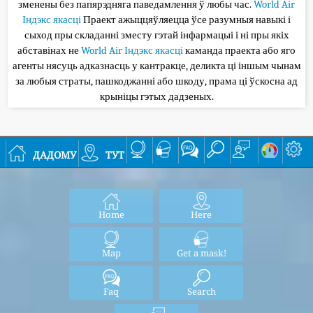
зменены без папярэдняга паведамлення ў любы час.
World Air
Індэкс якасці
Праект ажыццяўляецца ўсе разумныя навыкі і
сыход пры складанні зместу гэтай інфармацыі і ні пры якіх
абставінах не
World Air Індэкс якасці
каманда праекта або яго
агенты нясуць адказнасць у кантракце, деликта ці іншым чынам
за любыя страты, пашкоджанні або шкоду, прама ці ўскосна ад
крыніцы гэтых дадзеных.
дадому
тут
Home
Here
Map
Get a mask!
Faq
Search