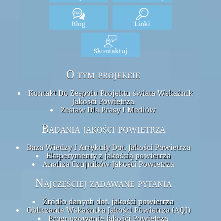
Blog
Linki
Skontaktuj
O tym projekcie
Kontakt Do Zespołu Projektu świata Wskaźnik
Jakości Powietrza
Zestaw Dla Prasy I Mediów
Badania jakości powietrza
Baza Wiedzy I Artykuły Dot. Jakości Powietrza
Eksperymenty z jakością powietrza
Analiza Czujników Jakości Powietrza
Najczęściej zadawane pytania
Źródło danych dot. jakości powietrza
Obliczanie Wskaźnika Jakości Powietrza (AQI)
Prognozowanie Jakości Powietrza