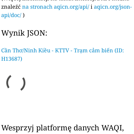
znaleźć
na stronach aqicn.org/api/
i
aqicn.org/json-
api/doc/
)
Wynik JSON:
Cần Thơ/Ninh Kiều - KTTV - Trạm cảm biến (ID:
H13687)
Wesprzyj platformę danych WAQI,