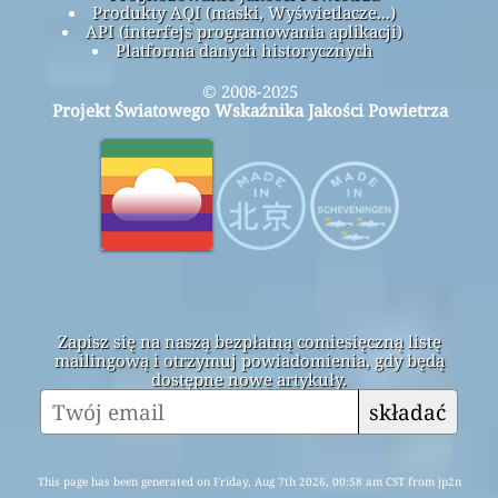
Produkty AQI (maski, Wyświetlacze...)
API (interfejs programowania aplikacji)
Platforma danych historycznych
© 2008-2025
Projekt Światowego Wskaźnika Jakości Powietrza
Zapisz się na naszą bezpłatną comiesięczną listę
mailingową i otrzymuj powiadomienia, gdy będą
dostępne nowe artykuły.
składać
This page has been generated on Friday, Aug 7th 2026, 00:58 am CST from jp2n