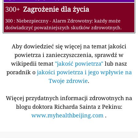
300+
Zagrożenie dla życia
300 : Niebezpieczny - Alarm Zdrowotny: każdy może
doświadczyć poważniejszych skutków zdrowotnych.
Aby dowiedzieć się więcej na temat jakości
powietrza i zanieczyszczenia, sprawdź w
wikipedii temat
"jakość powietrza"
lub nasz
poradnik o
jakości powietrza i jego wpływie na
Twoje zdrowie
.
Więcej przydatnych informacji zdrowotnych na
blogu doktora Richarda Sainta z Pekinu:
www.myhealthbeijing.com
.