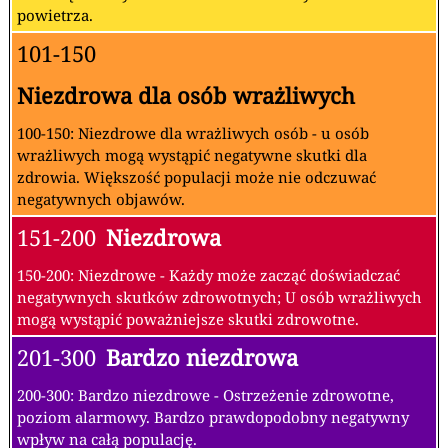
powietrza.
101-150
Niezdrowa dla osób wrażliwych
100-150: Niezdrowe dla wrażliwych osób - u osób
wrażliwych mogą wystąpić negatywne skutki dla
zdrowia. Większość populacji może nie odczuwać
negatywnych objawów.
151-200
Niezdrowa
150-200: Niezdrowe - Każdy może zacząć doświadczać
negatywnych skutków zdrowotnych; U osób wrażliwych
mogą wystąpić poważniejsze skutki zdrowotne.
201-300
Bardzo niezdrowa
200-300: Bardzo niezdrowe - Ostrzeżenie zdrowotne,
poziom alarmowy. Bardzo prawdopodobny negatywny
wpływ na całą populację.