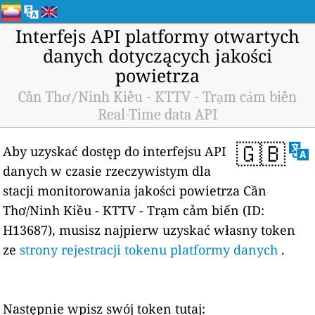
Interfejs API platformy otwartych
danych dotyczących jakości
powietrza
Cần Thơ/Ninh Kiều - KTTV - Trạm cảm biến
Real-Time data API
🇬🇧
Aby uzyskać dostęp do interfejsu API
danych w czasie rzeczywistym dla
stacji monitorowania jakości powietrza Cần
Thơ/Ninh Kiều - KTTV - Trạm cảm biến (ID:
H13687), musisz najpierw uzyskać własny token
ze
strony rejestracji tokenu platformy danych
.
Następnie wpisz swój token tutaj: