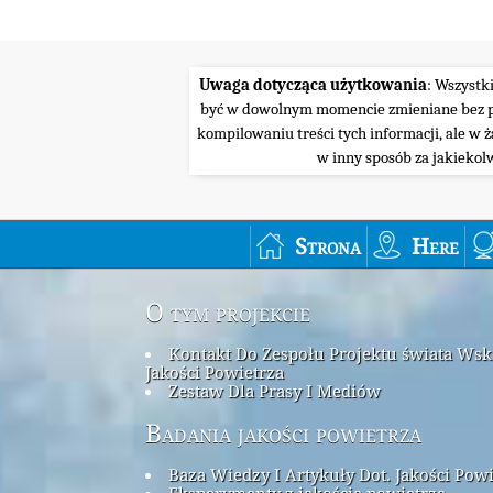
Uwaga dotycząca użytkowania
: Wszystk
być w dowolnym momencie zmieniane bez pow
kompilowaniu treści tych informacji, ale w 
w inny sposób za jakiekol
Strona
Here
O tym projekcie
Kontakt Do Zespołu Projektu świata Ws
Jakości Powietrza
Zestaw Dla Prasy I Mediów
Badania jakości powietrza
Baza Wiedzy I Artykuły Dot. Jakości Pow
Eksperymenty z jakością powietrza