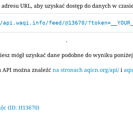
 adresu URL, aby uzyskać dostęp do danych w czasi
/api.waqi.info/feed/@13670/?token=__YOUR
.
ziesz mógł uzyskać dane podobne do wyniku poniżej
su API można znaleźć
na stronach aqicn.org/api/
i
aqi
ộc (ID: H13670)