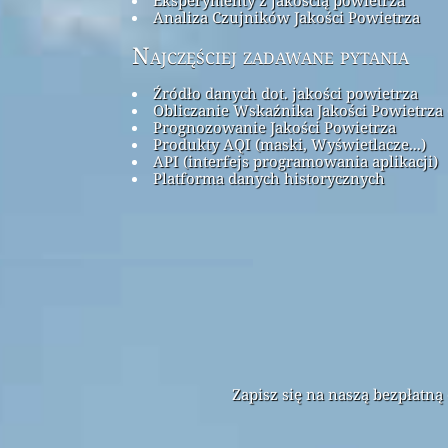
Analiza Czujników Jakości Powietrza
Najczęściej zadawane pytania
Źródło danych dot. jakości powietrza
Obliczanie Wskaźnika Jakości Powietrza 
Prognozowanie Jakości Powietrza
Produkty AQI (maski, Wyświetlacze...)
API (interfejs programowania aplikacji)
Platforma danych historycznych
Zapisz się na naszą bezpłatn