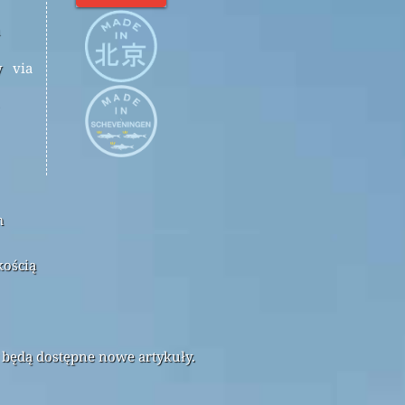
y
via
m
kością
 będą dostępne nowe artykuły.