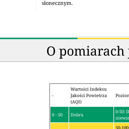
słonecznym.
O pomiarach j
Wartości Indeksu
-
Jakości Powietrza
Pozio
(AQI)
0-50: 
0 - 50
Dobra
niewie
50-100