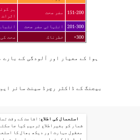
ہر کوئی
151-200
مضر صحت
اثرات ک
201-300
انتہائی مضر صحت
انتباہ 
300+
خطرناک
صحت کی 
ہوا کے معیار اور آلودگی کے بارے 
بیجنگ کے ڈاکٹر رچرڈ سینٹ سائر ایم 
استعمال کی اطلاع
: اشاعت کے وقت تم
شمار کو بغیراطلاع ترمیم کیا جا سکتا
معقول مہارت اور دیکھ بھال کا استعم
اس ڈیٹا کی فراہمی سے براہ راست یا 