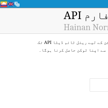
م API
Hainan Norm
Hainan Normal University, Haikou (ID: H1343) ایئر کوالٹی مانیٹرنگ اسٹیشن کے لیے ریئل ٹائم ڈیٹا API تک
سے اپنا ٹوکن حاصل کرنا ہوگا۔
۔