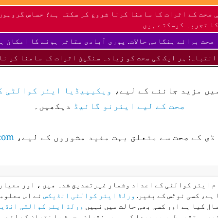
 صحت کے اثرات کا سامنا کرنا شروع کر سکتا ہے؛ حساس گروہوں
ا تجربہ کرسکتے ہیں
صحت برائے ہنگامی حالات. پوری آبادی متاثر ہونے کا امکان ہ
انتباہ: ہر ایک کی صحت کو زیادہ سنگین اثرات کا سامنا کر نا
میں مزید جاننے کے لیے،
ویکیپیڈیا ایئر کوالٹی ک
صحت کے لیے ایئرنو گائیڈ
دیکھیں۔
ڈی کے صحت سے متعلق بہت مفید مشوروں کے لیے،
com
ام ایئر کوالٹی کے اعداد وشمار غیرتصدیق شدہ ھیں ، اور معیار 
 ہے، کسی نوٹس کے بغیر.
ورلڈ ایئر کوالٹی انڈیکس
نے اس معلوما
ال کیا ہے اور کسی بھی حالت میں نہیں
ورلڈ ایئر کوالٹی انڈی
غیر مستقیم طور پر پیدا کسی بھی نقصان، چوٹ یا نقصان کے لئے م