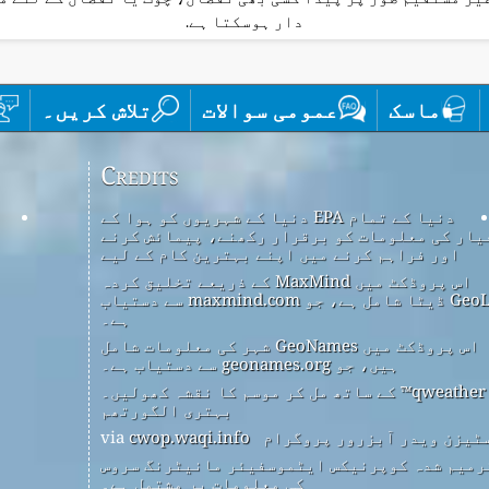
دار ہوسکتا ہے.
ماسک
عمومی سوالات
تلاش کریں۔
Credits
دنیا کے تمام EPA دنیا کے شہریوں کو ہوا کے
یار کی معلومات کو برقرار رکھنے، پیمائش کرنے
اور فراہم کرنے میں اپنے بہترین کام کے لیے
اس پروڈکٹ میں MaxMind کے ذریعے تخلیق کردہ
GeoLite2 ڈیٹا شامل ہے، جو maxmind.com سے دستیاب
ہے۔
اس پروڈکٹ میں GeoNames شہر کی معلومات شامل
ہیں، جو geonames.org سے دستیاب ہے۔
qweather™ کے ساتھ مل کر موسم کا نقشہ کھولیں۔
بہتری الگورتھم
ٹیزن ویدر آبزرور پروگرام
via
cwop.waqi.info
رمیم شدہ کوپرنیکس ایٹموسفیئر مانیٹرنگ سروس
کی معلومات پر مشتمل ہے۔