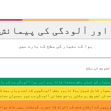
اور آلودگی کی پیمائش 
ہوا کے معیار کی سطح کے بارے میں
تشویش کی سطح
معیار کو تسلی بخش سمجھا جاتا ہے، اور ہوا آلودگی سے کم یا 
عیار قابل قبول ہے؛ تاہم، بعض آلودگیوں کے لئے وہاں بہت ک
ت کی تشویش ہو سکتی ہے جو فضائی آلودگی سے غیر معمولی حساس 
وپوں کے ارکان صحت کے اثرات کا تجربہ کرسکتے ہیں. عام عوام 