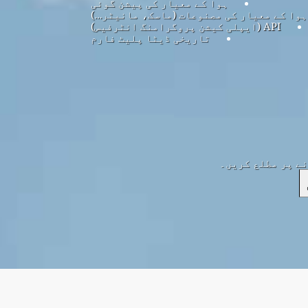
ہوا کے معیار کی پیشن گوئی
ہوا کے معیار کی مصنوعات (ماسک، مانیٹر…)
API (ایپلی کیشن پروگرامنگ انٹرفیس)
تاریخی ڈیٹا پلیٹ فارم
نے پر مطلع کریں۔