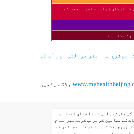
 کے ارکان زیادہ سنجیدہ صحت کے
ے
 پڑ سکتا ہے
ا موضوع
یا
ایئر کوالٹی اور آپ کی
www.myhealthbeijing.
بلاگ دیکھیں۔
کی یقین دہانی کے باعث ان اعداد و
ت کے مضامین کو مرتب کرنے میں تمام
کس
پروجیکٹ ٹیم یا اس کے ایجنٹوں کو
عاہدے، تشدد یا دوسری صورت میں ذمہ