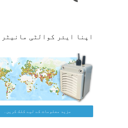
اپنا ایئر کوالٹی مانیٹر حاصل کرکے WAQI ڈیٹا پلیٹ
مزید معلومات کے لیے کلک کریں۔