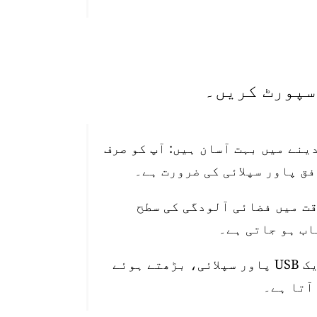
تیب دینے میں بہت آسان ہیں: آپ کو صرف
قت میں فضائی آلودگی کی سطح
اسٹیشن 10 میٹر واٹر پروف پاور کیبل، ایک USB پاور سپلائی، بڑھتے ہوئے
آتا ہے۔