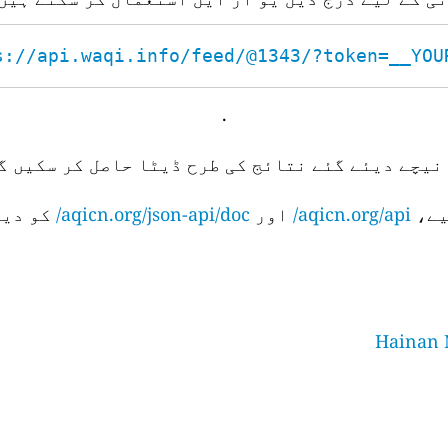
s://api.waqi.info/feed/@1343/?token=__YOUR_
.
نیچے دیئے گئے نتائج کی طرح ڈیٹا حاصل کر سکیں گے
aqicn.org/api/
اور
aqicn.org/json-api/doc/
کو دیک
Hainan N