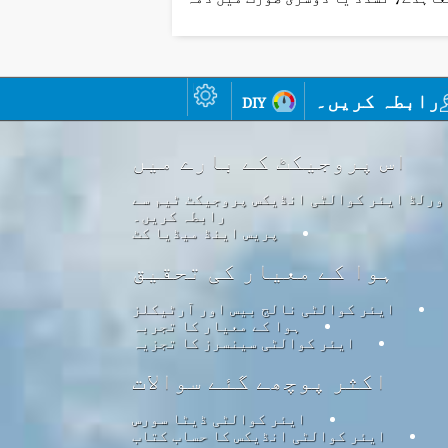
رابطہ کریں۔
diy
اس پروجیکٹ کے بارے میں
ورلڈ ایئر کوالٹی انڈیکس پروجیکٹ ٹیم سے
رابطہ کریں۔
پریس اینڈ میڈیا کٹ
ہوا کے معیار کی تحقیق
ایئر کوالٹی نالج بیس اور آرٹیکلز
ہوا کے معیار کا تجربہ
ایئر کوالٹی سینسرز کا تجزیہ
اکثر پوچھے گئے سوالات
ایئر کوالٹی ڈیٹا سورس
ایئر کوالٹی انڈیکس کا حساب کتاب