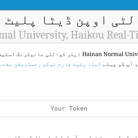
ٹی اوپن ڈیٹا پلیٹ فار
al University, Haikou Real-T
، آپ کو پہلے
ڈیٹا پلیٹ فارم ٹوکن رجسٹریشن صفحہ
ئی کے لیے درج ذیل یو آر ایل استعمال کر سکتے ہیں