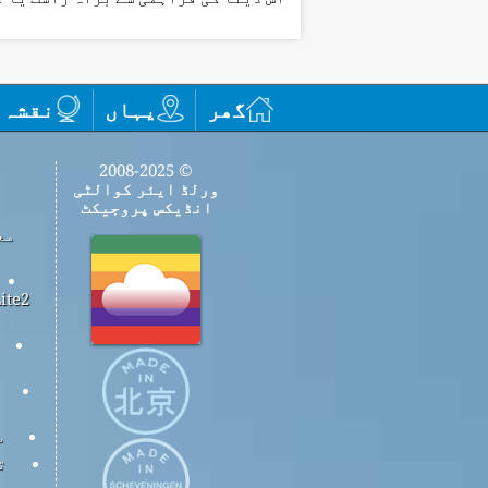
گھر
یہاں
نقشہ
© 2008-2025
ورلڈ ایئر کوالٹی
انڈیکس پروجیکٹ
مع
س
ت