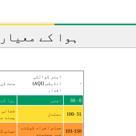
ہوا کے معیار 
ایئر کوالٹی
-
انڈیکس (AQI)
صحت کی 
اقدار
0 - 50
اچھی
ہوا کے 
فضائی م
51 -100
معتدل
پسند صح
حساس افراد کیلئے
101-150
حساس گر
غیر صحتمند