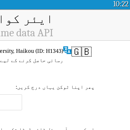
10:22
ایئر کوال
ime data API
🇬🇧
رسائی حاصل کرنے کے لیے
پھر اپنا ٹوکن یہاں درج کریں:
اس کے بعد آپ ریئل ٹائم ڈیٹا تک رسا