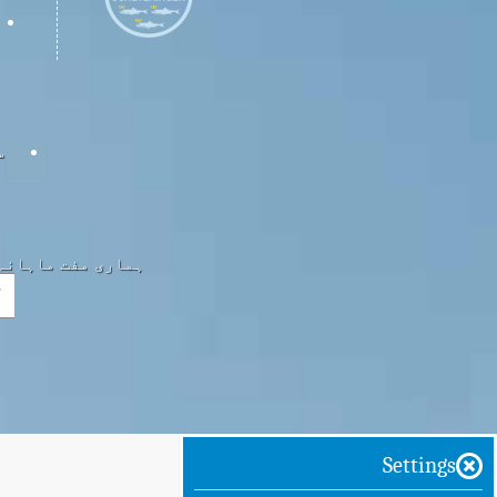
س
ہماری مفت ماہانہ 
Settings