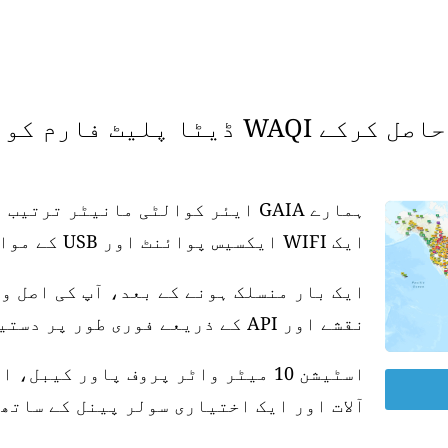
 فارم کو سپورٹ کریں۔
ہمارے GAIA ایئر کوالٹی مانیٹر تر
ایک WIFI ایکسیس پوائنٹ اور USB کے موافق پاور سپلائی کی ضرورت ہے۔
ایک بار منسلک ہونے کے بعد، آپ کی اصل و
نقشے اور API کے ذریعے فوری طور پر دستیاب ہو جاتی ہے۔
آلات اور ایک اختیاری سولر پینل کے ساتھ 