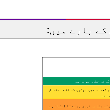
کے بارے میں:
کوئی خطرہ ہوتا ہے
م تعداد میں لوگوں کے لئے اعتدال
ہیں.
کو متاثر نہیں ہونے کا امکان ہے.