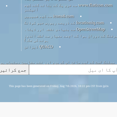
www.flaticon.com سے فری پک کے بنائے گئے کچھ
آئیکنز
icons8.com سے کچھ شبیہیں
locationiq.com کے ذریعے ریورس جیو کوڈنگ
OpenStreetMap سے بنیادی نقشہ اور ڈیٹا۔
رفنگ کے دوران ہوا کے اچھے معیار سے لطف اندوز
ہونے کی جگہ!
QUACO ڈیزائن
میلنگ لسٹ کے لیے سائن اپ کریں، اور نئے مضامین دستیاب ہو
جمع کرائیں
This page has been generated on Friday, Aug 7th 2026, 18:22 pm CST from jp2n