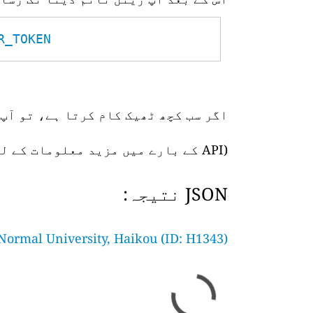
TOKEN__
اگر سب کچھ ٹھیک کام کرتا ہے، تو آپ 
(API کے بارے میں مزید معلومات کے لیے،
JSON نتیجہ:
ormal University, Haikou (ID: H1343)