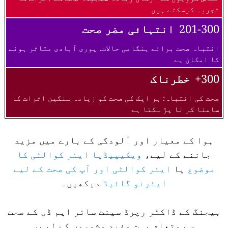
تجربہ کرسکتے ہیں
201-300
انتہائی مضر صحت
انتباہ صحت برائے ہنگامی حالات. پوری آبادی متاثر ہونے
کا امکان ہے
300+
خطرناک
صحت کی انتباہ: ہر ایک کی صحت کو زیادہ سنگین اثرات کا
سامنا کر نا پڑ سکتا ہے
ہوا کے معیار اور آلودگی کے بارے میں مزید
جاننے کے لیے،
ویکیپیڈیا ایئر کوالٹی کا
موضوع
یا
ایئر کوالٹی اور آپ کی صحت کے لیے
ایئرنو گائیڈ
دیکھیں۔
بیجنگ کے ڈاکٹر رچرڈ سینٹ سائر ایم ڈی کے صحت
سے متعلق بہت مفید مشوروں کے لیے،