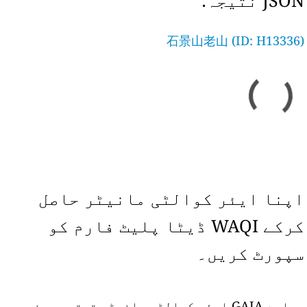
JSON نتیجہ:
石景山老山 (ID: H13336)
اپنا ایئر کوالٹی مانیٹر حاصل
کرکے WAQI ڈیٹا پلیٹ فارم کو
سپورٹ کریں۔
ہمارے GAIA ایئر کوالٹی مانیٹر ترتیب دینے