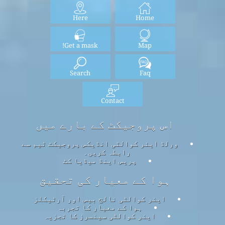
Here
Home
Get a mask!
Map
Search
Faq
Contact
اس پروجیکٹ کے بارے میں
ورلڈ ایئر کوالٹی انڈیکس پروجیکٹ ٹیم سے
رابطہ کریں۔
پریس اینڈ میڈیا کٹ
ہوا کے معیار کی تحقیق
ایئر کوالٹی نالج بیس اور آرٹیکلز
ہوا کے معیار کا تجربہ
ایئر کوالٹی سینسرز کا تجزیہ