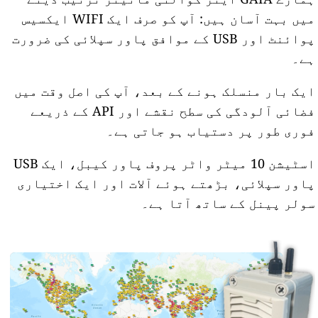
میں بہت آسان ہیں: آپ کو صرف ایک WIFI ایکسیس
پوائنٹ اور USB کے موافق پاور سپلائی کی ضرورت
ہے۔
ایک بار منسلک ہونے کے بعد، آپ کی اصل وقت میں
فضائی آلودگی کی سطح نقشے اور API کے ذریعے
فوری طور پر دستیاب ہو جاتی ہے۔
اسٹیشن 10 میٹر واٹر پروف پاور کیبل، ایک USB
پاور سپلائی، بڑھتے ہوئے آلات اور ایک اختیاری
سولر پینل کے ساتھ آتا ہے۔