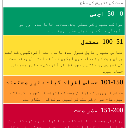
صحت کی تشویش کی سطح
0 - 50
اچھی
ہوا کے معیار کو تسلی بخش سمجھا جاتا ہے، اور ہوا
آلودگی سے کم یا کوئی خطرہ ہوتا ہے
51 -100
معتدل
فضائی معیار قابل قبول ہے؛ تاہم، بعض آلودگیوں کے لئے
وہاں بہت کم تعداد میں لوگوں کے لئے اعتدال پسند صحت
کی تشویش ہو سکتی ہے جو فضائی آلودگی سے غیر معمولی
حساس ہیں.
101-150
حساس افراد کیلئے غیر صحتمند
حساس گروپوں کے ارکان صحت کے اثرات کا تجربہ کرسکتے
ہیں. عام عوام کو متاثر نہیں ہونے کا امکان ہے.
151-200
مضر صحت
ہر کوئی صحت کے اثرات کا سامنا کرنا شروع کر سکتا ہے؛
حساس گروہوں کے ارکان زیادہ سنجیدہ صحت کے اثرات کا