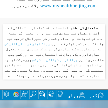
www.myhealthbeijing.com
بلاگ دیکھیں۔
استعمال کی اطلاع
: اشاعت کے وقت تمام ایئر کوالٹی کے
اعداد وشمار غیرتصدیق شدہ ھیں ، اور معیار کی یقین
دہانی کے باعث ان اعداد و شمار کو بغیراطلاع ترمیم کیا
جا سکتا ہے، کسی نوٹس کے بغیر.
ورلڈ ایئر کوالٹی انڈیکس
نے اس معلومات کے مضامین کو مرتب کرنے میں تمام معقول
مہارت اور دیکھ بھال کا استعمال کیا ہے اور کسی بھی
حالت میں نہیں
ورلڈ ایئر کوالٹی انڈیکس
پروجیکٹ ٹیم یا
اس کے ایجنٹوں کو اس ڈیٹا کی فراہمی سے براہ راست یا غیر
مستقیم طور پر پیدا کسی بھی نقصان، چوٹ یا نقصان کے لئے
معاہدے، تشدد یا دوسری صورت میں ذمہ دار ہوسکتا ہے.
گھر
یہاں