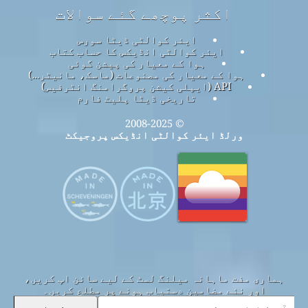
اکثر پوچھے گئے سوالات
ایئر کوالٹی ڈیٹا سورس
ایئر کوالٹی انڈیکس کا حساب کتاب
ہوا کے معیار کی پیشن گوئی
ہوا کے معیار کی مصنوعات (ماسک، مانیٹر…)
API (ایپلی کیشن پروگرامنگ انٹرفیس)
تاریخی ڈیٹا پلیٹ فارم
© 2008-2025
ورلڈ ایئر کوالٹی انڈیکس پروجیکٹ
ہماری مفت ماہانہ میلنگ لسٹ کے لیے سائن اپ کریں،
اور نئے مضامین دستیاب ہونے پر مطلع کریں۔