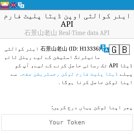
ایئر کوالٹی اوپن ڈیٹا پلیٹ فارم
API
石景山老山 Real-Time data API
🇬🇧
石景山老山 (ID: H13336) ایئر کوالٹی
مانیٹرنگ اسٹیشن کے لیے ریئل ٹائم
ڈیٹا API تک رسائی حاصل کرنے کے لیے، آپ کو
پہلے
ڈیٹا پلیٹ فارم ٹوکن رجسٹریشن صفحہ
سے
اپنا ٹوکن حاصل کرنا ہوگا۔
پھر اپنا ٹوکن یہاں درج کریں: