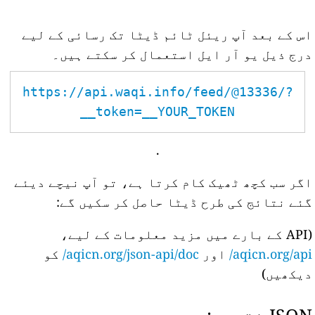
اس کے بعد آپ ریئل ٹائم ڈیٹا تک رسائی کے لیے
درج ذیل یو آر ایل استعمال کر سکتے ہیں۔
https://api.waqi.info/feed/@13336/?
token=__YOUR_TOKEN__
.
اگر سب کچھ ٹھیک کام کرتا ہے، تو آپ نیچے دیئے
گئے نتائج کی طرح ڈیٹا حاصل کر سکیں گے:
(API کے بارے میں مزید معلومات کے لیے،
aqicn.org/api/
اور
aqicn.org/json-api/doc/
کو
دیکھیں)