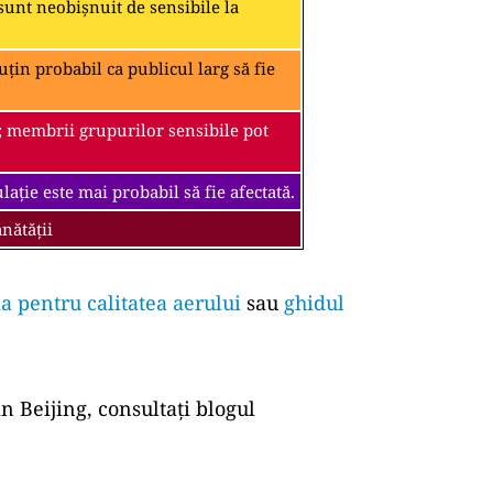
unt neobișnuit de sensibile la
țin probabil ca publicul larg să fie
; membrii grupurilor sensibile pot
ație este mai probabil să fie afectată.
nătății
a pentru calitatea aerului
sau
ghidul
n Beijing, consultați blogul