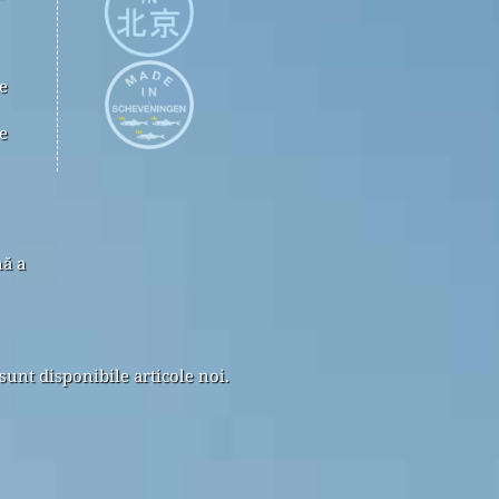
e
e
nă a
sunt disponibile articole noi.