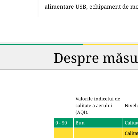
alimentare USB, echipament de mon
Despre măsura
Valorile indicelui de
-
calitate a aerului
Nivel
(AQI).
0 - 50
Bun
Calita
Calita