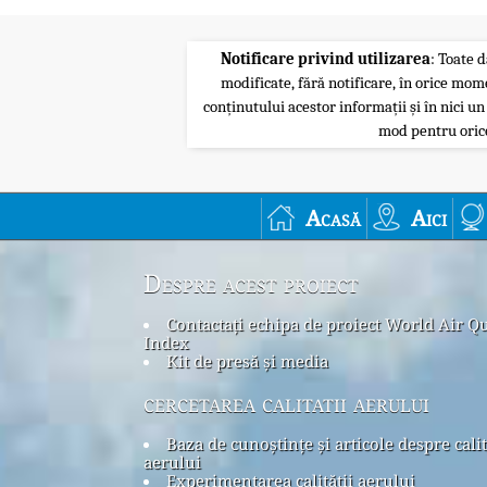
Notificare privind utilizarea
: Toate d
modificate, fără notificare, în orice mom
conținutului acestor informații și în nici un
mod pentru orice
Acasă
Aici
Despre acest proiect
Contactați echipa de proiect World Air Qu
Index
Kit de presă și media
cercetarea calitatii aerului
Baza de cunoștințe și articole despre cali
aerului
Experimentarea calității aerului