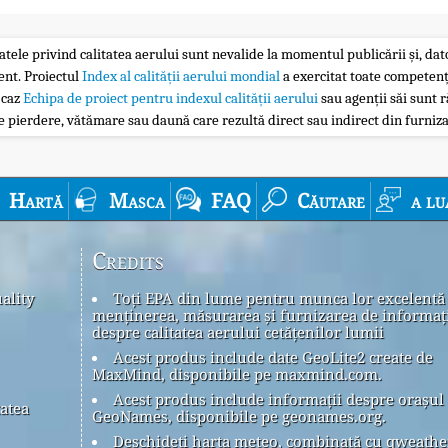
atele privind calitatea aerului sunt nevalide la momentul publicării și, dator
ent. Proiectul
Index al calității aerului mondial
a exercitat toate competenț
 caz
Echipa de proiect pentru indexul calității aerului
sau agenții săi sunt r
 pierdere, vătămare sau daună care rezultă direct sau indirect din furniza
Hartă
Masca
FAQ
Căutare
a lu
Credits
ality
Toți EPA din lume pentru munca lor excelentă
menținerea, măsurarea și furnizarea de informaț
despre calitatea aerului cetățenilor lumii
Acest produs include date GeoLite2 create de
MaxMind, disponibile pe maxmind.com.
Acest produs include informații despre orașul
tatea
GeoNames, disponibile pe geonames.org.
Deschideți harta meteo, combinată cu qweath