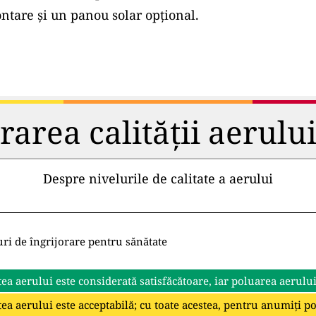
tare și un panou solar opțional.
rea calității aerului 
Despre nivelurile de calitate a aerului
uri de îngrijorare pentru sănătate
tea aerului este considerată satisfăcătoare, iar poluarea aerulu
tea aerului este acceptabilă; cu toate acestea, pentru anumiți p