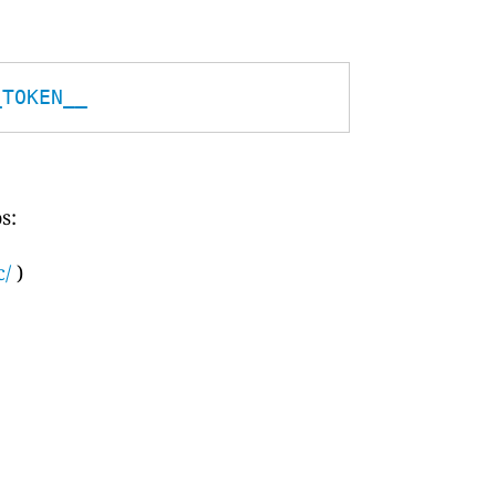
_TOKEN__
s:
c/
)