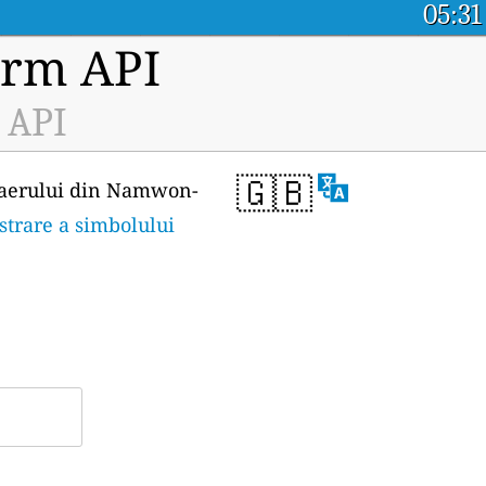
05:31
orm API
 API
🇬🇧
ii aerului din Namwon-
strare a simbolului