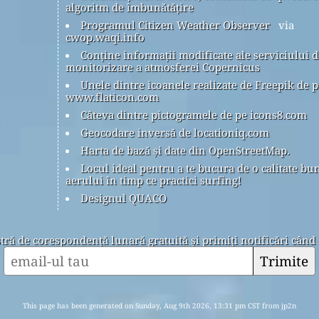
algoritm de îmbunătățire
Programul Citizen Weather Observer
via
cwop.waqi.info
Conține informații modificate ale serviciului d
monitorizare a atmosferei Copernicus
Unele dintre icoanele realizate de Freepik de p
www.flaticon.com
Câteva dintre pictogramele de pe icons8.com
Geocodare inversă de locationiq.com
Harta de bază și date din OpenStreetMap.
Locul ideal pentru a te bucura de o calitate bu
aerului în timp ce practici surfing!
Designul QUACO
stră de corespondență lunară gratuită și primiți notificări când 
Trimite
This page has been generated on Sunday, Aug 9th 2026, 13:31 pm CST from jp2n