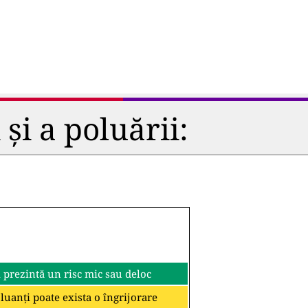
și a poluării:
i prezintă un risc mic sau deloc
oluanți poate exista o îngrijorare