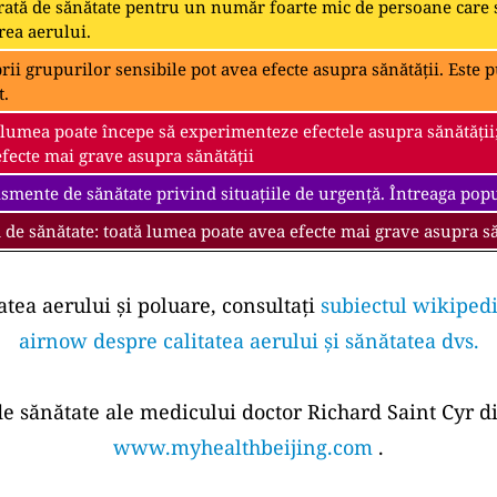
ată de sănătate pentru un număr foarte mic de persoane care s
rea aerului.
i grupurilor sensibile pot avea efecte asupra sănătății. Este pu
t.
 lumea poate începe să experimenteze efectele asupra sănătății
fecte mai grave asupra sănătății
smente de sănătate privind situațiile de urgență. Întreaga popul
 de sănătate: toată lumea poate avea efecte mai grave asupra să
atea aerului și poluare, consultați
subiectul wikipedi
airnow despre calitatea aerului și sănătatea dvs.
 de sănătate ale medicului doctor Richard Saint Cyr di
www.myhealthbeijing.com
.