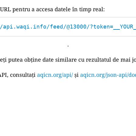
 URL pentru a accesa datele în timp real:
/api.waqi.info/feed/@13000/?token=__YOUR
.
eți putea obține date similare cu rezultatul de mai jo
PI, consultați
aqicn.org/api/
și
aqicn.org/json-api/do