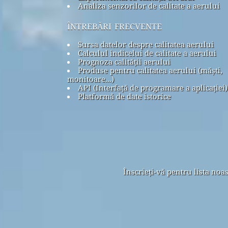
Analiza senzorilor de calitate a aerului
întrebări frecvente
Sursa datelor despre calitatea aerului
Calculul indicelui de calitate a aerului
Prognoza calității aerului
Produse pentru calitatea aerului (măști,
monitoare...)
API (Interfață de programare a aplicației)
Platformă de date istorice
Înscrieți-vă pentru lista noa