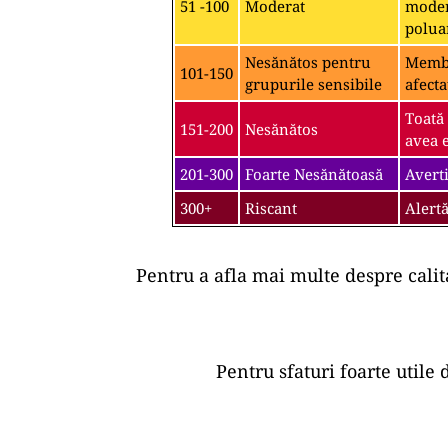
51 -100
Moderat
moder
polua
Nesănătos pentru
Membri
101-150
grupurile sensibile
afecta
Toată
151-200
Nesănătos
avea e
201-300
Foarte Nesănătoasă
Averti
300+
Riscant
Alertă
Pentru a afla mai multe despre calit
Pentru sfaturi foarte utile