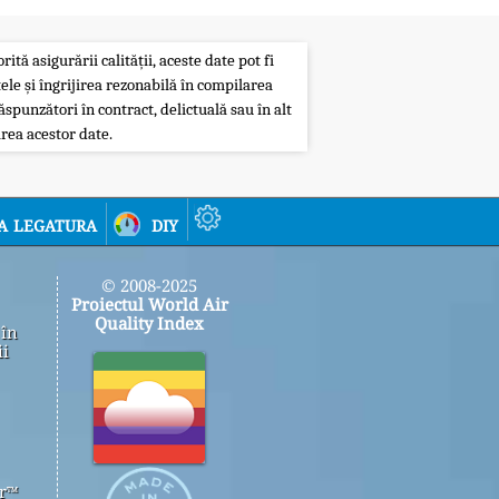
ită asigurării calității, aceste date pot fi
ele și îngrijirea rezonabilă în compilarea
ăspunzători în contract, delictuală sau în alt
rea acestor date.
a legatura
diy
© 2008-2025
Proiectul World Air
Quality Index
 în
ii
er™