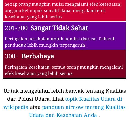
Setiap orang mungkin mulai mengalami efek kesehatan;
anggota kelompok sensitif dapat mengalami efek
kesehatan yang lebih serius
201-300
Sangat Tidak Sehat
Peringatan kesehatan untuk kondisi darurat. Seluruh
penduduk lebih mungkin terpengaruh.
300+
Berbahaya
Peringatan kesehatan: semua orang mungkin mengalami
efek kesehatan yang lebih serius
Untuk mengetahui lebih banyak tentang Kualitas
dan Polusi Udara, lihat
topik Kualitas Udara di
wikipedia
atau
panduan airnow tentang Kualitas
Udara dan Kesehatan Anda
.