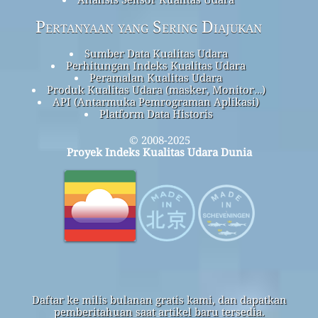
Pertanyaan yang Sering Diajukan
Sumber Data Kualitas Udara
Perhitungan Indeks Kualitas Udara
Peramalan Kualitas Udara
Produk Kualitas Udara (masker, Monitor…)
API (Antarmuka Pemrograman Aplikasi)
Platform Data Historis
© 2008-2025
Proyek Indeks Kualitas Udara Dunia
Daftar ke milis bulanan gratis kami, dan dapatkan
pemberitahuan saat artikel baru tersedia.