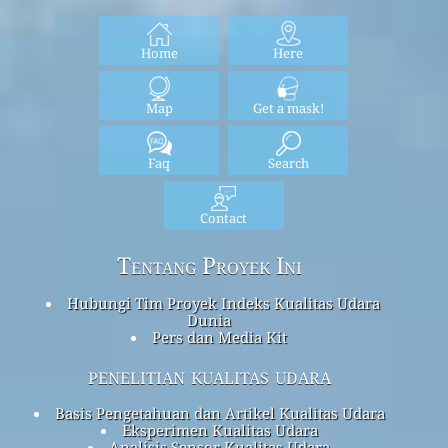
Home
Here
Map
Get a mask!
Faq
Search
Contact
Tentang Proyek Ini
Hubungi Tim Proyek Indeks Kualitas Udara
Dunia
Pers dan Media Kit
penelitian kualitas udara
Basis Pengetahuan dan Artikel Kualitas Udara
Eksperimen Kualitas Udara
Analisis Sensor Kualitas Udara