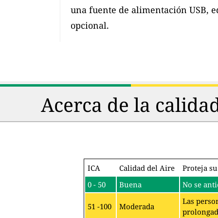
una fuente de alimentación USB, e
opcional.
Acerca de la calida
ICA
Calidad del Aire
Proteja su
0 - 50
Buena
No se anti
Las person
51 -100
Moderada
prolongado