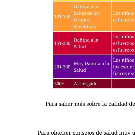
Dañina a la
Salud de los
Los niños 
101-150
Grupos
esfuerzos 
Sensitivos
Los niños 
Dañina a la
151-200
esfuerzos 
Salud
esfuerzos 
Los niños 
Muy Dañina a la
201-300
los esfuer
Salud
físicos exc
300+
Arriesgado
Para saber más sobre la calidad d
Para obtener consejos de salud muy ú