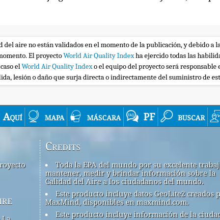
ad del aire no están validados en el momento de la publicación, y debido a l
r momento. El proyecto
World Air Quality Index
ha ejercido todas las habili
 caso el
World Air Quality Index
o el equipo del proyecto será responsable 
ida, lesión o daño que surja directa o indirectamente del suministro de es
Aquí
mapa
máscara
PF
buscar
Credits
royecto
Toda la EPA del mundo por su excelente traba
mantener, medir y brindar información sobre la
Calidad del Aire a los ciudadanos del mundo.
Este producto incluye datos GeoLite2 creados 
ire
MaxMind, disponibles en maxmind.com.
Este producto incluye información de la ciuda
 La