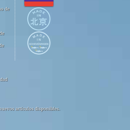
mo de
 de
de
idad
nuevos artículos disponibles.