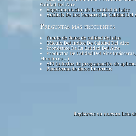
Calidad Del Aire
Experimentación de la calidad del aire
Análisis De Los Sensores De Calidad Del 
Preguntas más frecuentes
fuente de datos de calidad del aire
Cálculo Del índice De Calidad Del Aire
Pronóstico De La Calidad Del Aire
Productos De Calidad Del Aire (máscaras,
Monitores ...)
API (interfaz de programación de aplicac
Plataforma de datos históricos
Regístrese en nuestra lista 