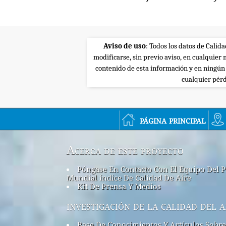
Aviso de uso
: Todos los datos de Calid
modificarse, sin previo aviso, en cualquie
contenido de esta información y en ningún
cualquier pérd
página principal
Acerca de este proyecto
Póngase En Contacto Con El Equipo Del P
Mundial índice De Calidad De Aire
Kit De Prensa Y Medios
investigación de la calidad del a
Base De Conocimientos Y Artículos Sobre