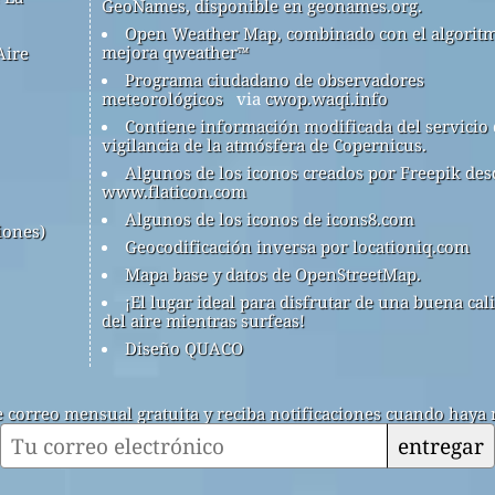
GeoNames, disponible en geonames.org.
Open Weather Map, combinado con el algorit
mejora qweather™
Aire
Programa ciudadano de observadores
meteorológicos
via
cwop.waqi.info
Contiene información modificada del servicio
vigilancia de la atmósfera de Copernicus.
Algunos de los iconos creados por Freepik des
www.flaticon.com
Algunos de los iconos de icons8.com
iones)
Geocodificación inversa por locationiq.com
Mapa base y datos de OpenStreetMap.
¡El lugar ideal para disfrutar de una buena cal
del aire mientras surfeas!
Diseño QUACO
de correo mensual gratuita y reciba notificaciones cuando haya 
entregar