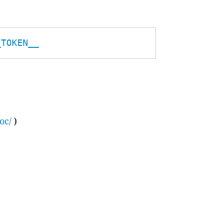
_TOKEN__
oc/
)