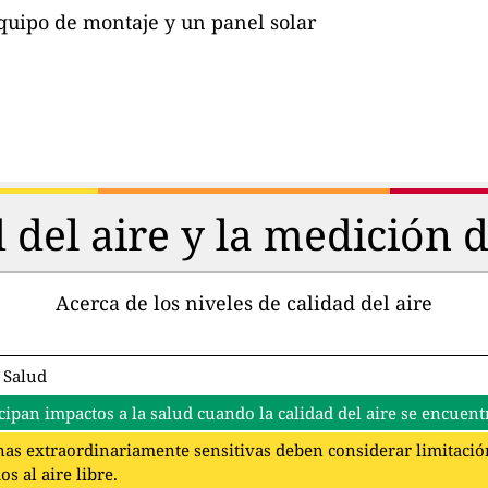
quipo de montaje y un panel solar
d del aire y la medición 
Acerca de los niveles de calidad del aire
 Salud
cipan impactos a la salud cuando la calidad del aire se encuentr
as extraordinariamente sensitivas deben considerar limitación
s al aire libre.