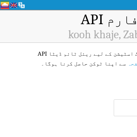
م API
kooh khaje, Za
kooh khaje, Zabol, Sistan va blouchestan (ID: H12768) ایئر کوالٹی مانیٹرنگ اسٹیشن کے لیے ریئل ٹائم ڈیٹا API
فحہ
سے اپنا ٹوکن حاصل کرنا ہوگا۔
۔