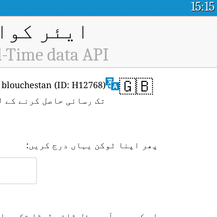
15:15
ایئر کوال
l-Time data API
🇬🇧
تک رسائی حاصل کرنے کے ل
پھر اپنا ٹوکن یہاں درج کریں:
اس کے بعد آپ ریئل ٹائم ڈیٹا تک رسا