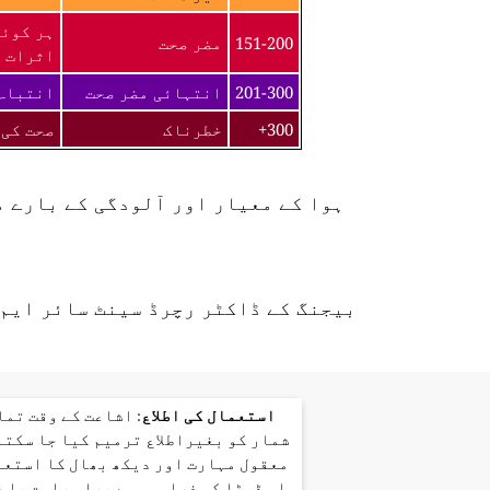
ہر کوئی
151-200
مضر صحت
اثرات ک
201-300
انتہائی مضر صحت
انتباہ 
300+
خطرناک
صحت کی 
ہوا کے معیار اور آلودگی کے بارے 
بیجنگ کے ڈاکٹر رچرڈ سینٹ سائر ایم 
استعمال کی اطلاع
: اشاعت کے وقت تم
شمار کو بغیراطلاع ترمیم کیا جا سکتا
معقول مہارت اور دیکھ بھال کا استعم
اس ڈیٹا کی فراہمی سے براہ راست یا 