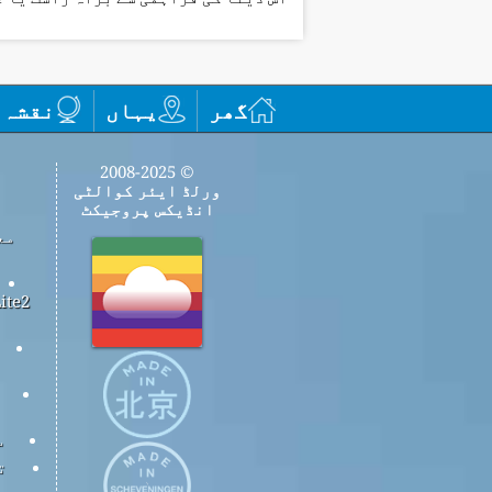
گھر
یہاں
نقشہ
© 2008-2025
ورلڈ ایئر کوالٹی
انڈیکس پروجیکٹ
مع
س
ت