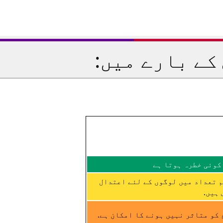
کے بارے میں:
کوئی خطرہ ہوتا ہے
م تعداد میں لوگوں کے لئے اعتدال
ہیں.
کو متاثر نہیں ہونے کا امکان ہے.