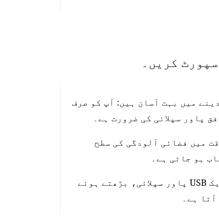
تیب دینے میں بہت آسان ہیں: آپ کو صرف
قت میں فضائی آلودگی کی سطح
اسٹیشن 10 میٹر واٹر پروف پاور کیبل، ایک USB پاور سپلائی، بڑھتے ہوئے
آتا ہے۔