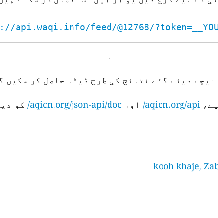
://api.waqi.info/feed/@12768/?token=__YOUR
.
نیچے دیئے گئے نتائج کی طرح ڈیٹا حاصل کر سکیں گے
aqicn.org/api/
اور
aqicn.org/json-api/doc/
کو دیک
kooh khaje, Zab