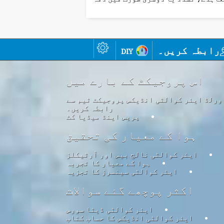
رابطہ کریں۔
diy
اس پروجیکٹ کے بارے میں
ورلڈ ایئر کوالٹی انڈیکس پروجیکٹ ٹیم سے
رابطہ کریں۔
پریس اینڈ میڈیا کٹ
ہوا کے معیار کی تحقیق
ایئر کوالٹی نالج بیس اور آرٹیکلز
ہوا کے معیار کا تجربہ
ایئر کوالٹی سینسرز کا تجزیہ
اکثر پوچھے گئے سوالات
ایئر کوالٹی ڈیٹا سورس
ایئر کوالٹی انڈیکس کا حساب کتاب