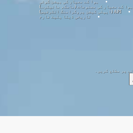
ہوا کے معیار کی پیشن گوئی
ہوا کے معیار کی مصنوعات (ماسک، مانیٹر…)
API (ایپلی کیشن پروگرامنگ انٹرفیس)
تاریخی ڈیٹا پلیٹ فارم
نے پر مطلع کریں۔