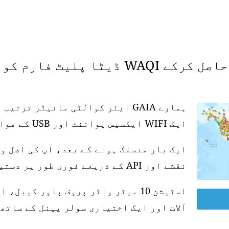
 فارم کو سپورٹ کریں۔
ہمارے GAIA ایئر کوالٹی مانیٹر تر
ایک WIFI ایکسیس پوائنٹ اور USB کے موافق پاور سپلائی کی ضرورت ہے۔
ایک بار منسلک ہونے کے بعد، آپ کی اصل و
نقشے اور API کے ذریعے فوری طور پر دستیاب ہو جاتی ہے۔
آلات اور ایک اختیاری سولر پینل کے ساتھ 