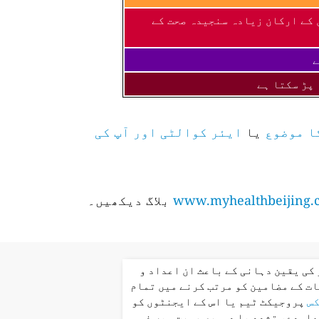
 کے ارکان زیادہ سنجیدہ صحت کے
ے
 پڑ سکتا ہے
ا موضوع
یا
ایئر کوالٹی اور آپ کی
www.myhealthbeijing.
بلاگ دیکھیں۔
کی یقین دہانی کے باعث ان اعداد و
ت کے مضامین کو مرتب کرنے میں تمام
کس
پروجیکٹ ٹیم یا اس کے ایجنٹوں کو
عاہدے، تشدد یا دوسری صورت میں ذمہ