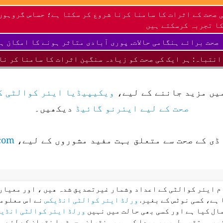
 صحت کے اثرات کا سامنا کرنا شروع کر سکتا ہے؛ حساس گروہوں
ا تجربہ کرسکتے ہیں
صحت برائے ہنگامی حالات. پوری آبادی متاثر ہونے کا امکان ہ
انتباہ: ہر ایک کی صحت کو زیادہ سنگین اثرات کا سامنا کر نا
میں مزید جاننے کے لیے،
ویکیپیڈیا ایئر کوالٹی ک
صحت کے لیے ایئرنو گائیڈ
دیکھیں۔
ڈی کے صحت سے متعلق بہت مفید مشوروں کے لیے،
com
ام ایئر کوالٹی کے اعداد وشمار غیرتصدیق شدہ ھیں ، اور معیار 
 ہے، کسی نوٹس کے بغیر.
ورلڈ ایئر کوالٹی انڈیکس
نے اس معلوما
ال کیا ہے اور کسی بھی حالت میں نہیں
ورلڈ ایئر کوالٹی انڈی
غیر مستقیم طور پر پیدا کسی بھی نقصان، چوٹ یا نقصان کے لئے م