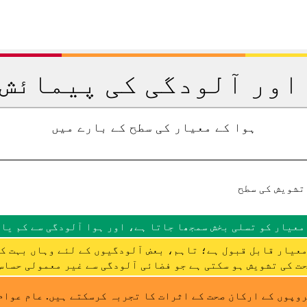
اور آلودگی کی پیمائش 
ہوا کے معیار کی سطح کے بارے میں
تشویش کی سطح
معیار کو تسلی بخش سمجھا جاتا ہے، اور ہوا آلودگی سے کم یا 
عیار قابل قبول ہے؛ تاہم، بعض آلودگیوں کے لئے وہاں بہت ک
ت کی تشویش ہو سکتی ہے جو فضائی آلودگی سے غیر معمولی حساس 
وپوں کے ارکان صحت کے اثرات کا تجربہ کرسکتے ہیں. عام عوام 