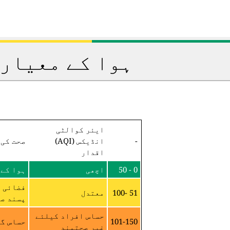
ہوا کے معیار 
ایئر کوالٹی
-
انڈیکس (AQI)
صحت کی 
اقدار
0 - 50
اچھی
ہوا کے 
فضائی م
51 -100
معتدل
پسند صح
حساس افراد کیلئے
101-150
حساس گر
غیر صحتمند