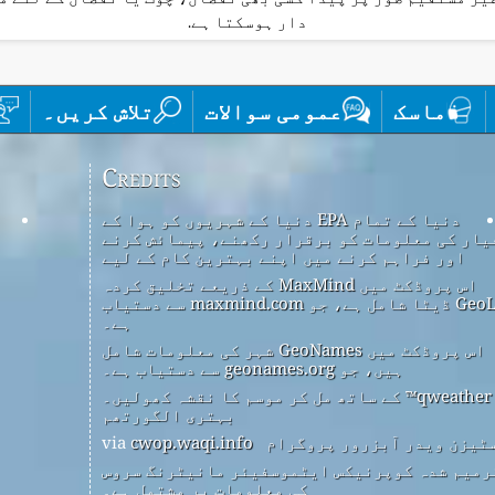
دار ہوسکتا ہے.
ماسک
عمومی سوالات
تلاش کریں۔
Credits
دنیا کے تمام EPA دنیا کے شہریوں کو ہوا کے
یار کی معلومات کو برقرار رکھنے، پیمائش کرنے
اور فراہم کرنے میں اپنے بہترین کام کے لیے
اس پروڈکٹ میں MaxMind کے ذریعے تخلیق کردہ
GeoLite2 ڈیٹا شامل ہے، جو maxmind.com سے دستیاب
ہے۔
اس پروڈکٹ میں GeoNames شہر کی معلومات شامل
ہیں، جو geonames.org سے دستیاب ہے۔
qweather™ کے ساتھ مل کر موسم کا نقشہ کھولیں۔
بہتری الگورتھم
ٹیزن ویدر آبزرور پروگرام
via
cwop.waqi.info
رمیم شدہ کوپرنیکس ایٹموسفیئر مانیٹرنگ سروس
کی معلومات پر مشتمل ہے۔