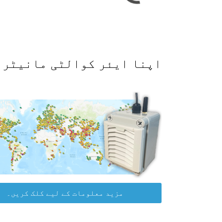
اپنا ایئر کوالٹی مانیٹر حاصل کرکے WAQI ڈیٹا پلیٹ
مزید معلومات کے لیے کلک کریں۔