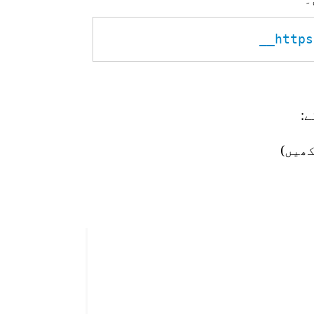
https
:
ھیں)