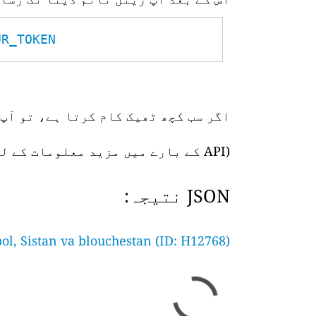
_TOKEN__
اگر سب کچھ ٹھیک کام کرتا ہے، تو آپ 
(API کے بارے میں مزید معلومات کے لیے،
JSON نتیجہ:
ol, Sistan va blouchestan (ID: H12768)