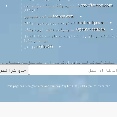
www.flaticon.com سے فری پک کے بنائے گئے کچھ
آئیکنز
icons8.com سے کچھ شبیہیں
locationiq.com کے ذریعے ریورس جیو کوڈنگ
OpenStreetMap سے بنیادی نقشہ اور ڈیٹا۔
رفنگ کے دوران ہوا کے اچھے معیار سے لطف اندوز
ہونے کی جگہ!
QUACO ڈیزائن
میلنگ لسٹ کے لیے سائن اپ کریں، اور نئے مضامین دستیاب ہو
جمع کرائیں
This page has been generated on Thursday, Aug 6th 2026, 23:15 pm CST from jp2n