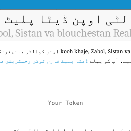
ٹی اوپن ڈیٹا پلیٹ فار
bol, Sistan va blouchestan Rea
یے، آپ کو پہلے
ڈیٹا پلیٹ فارم ٹوکن رجسٹریشن ص
ئی کے لیے درج ذیل یو آر ایل استعمال کر سکتے ہیں