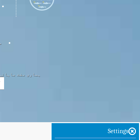
س
ہماری مفت ماہانہ 
Settings