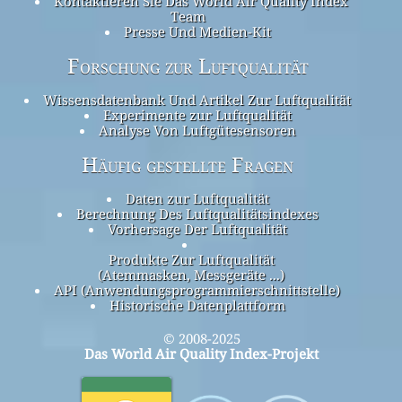
Kontaktieren Sie Das World Air Quality Index
Team
Presse Und Medien-Kit
Forschung zur Luftqualität
Wissensdatenbank Und Artikel Zur Luftqualität
Experimente zur Luftqualität
Analyse Von Luftgütesensoren
Häufig gestellte Fragen
Daten zur Luftqualität
Berechnung Des Luftqualitätsindexes
Vorhersage Der Luftqualität
Produkte Zur Luftqualität
(Atemmasken, Messgeräte ...)
API (Anwendungsprogrammierschnittstelle)
Historische Datenplattform
© 2008-2025
Das World Air Quality Index-Projekt