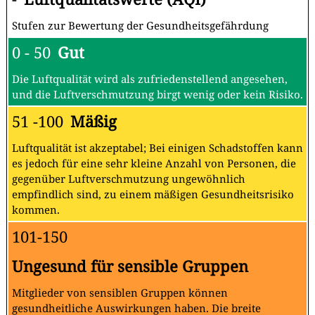
Stufen zur Bewertung der Gesundheitsgefährdung
0 - 50
Gut
Die Luftqualität wird als zufriedenstellend angesehen,
und die Luftverschmutzung birgt wenig oder kein Risiko.
51 -100
Mäßig
Luftqualität ist akzeptabel; Bei einigen Schadstoffen kann
es jedoch für eine sehr kleine Anzahl von Personen, die
gegenüber Luftverschmutzung ungewöhnlich
empfindlich sind, zu einem mäßigen Gesundheitsrisiko
kommen.
101-150
Ungesund für sensible Gruppen
Mitglieder von sensiblen Gruppen können
gesundheitliche Auswirkungen haben. Die breite