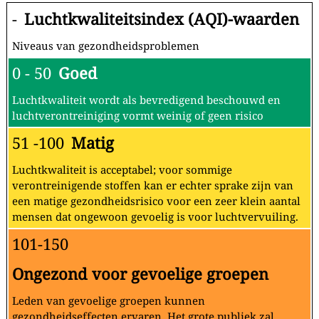
-
Luchtkwaliteitsindex (AQI)-waarden
Niveaus van gezondheidsproblemen
0 - 50
Goed
Luchtkwaliteit wordt als bevredigend beschouwd en
luchtverontreiniging vormt weinig of geen risico
51 -100
Matig
Luchtkwaliteit is acceptabel; voor sommige
verontreinigende stoffen kan er echter sprake zijn van
een matige gezondheidsrisico voor een zeer klein aantal
mensen dat ongewoon gevoelig is voor luchtvervuiling.
101-150
Ongezond voor gevoelige groepen
Leden van gevoelige groepen kunnen
gezondheidseffecten ervaren. Het grote publiek zal