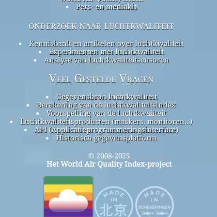
Pers- en mediakit
onderzoek naar luchtkwaliteit
Kennisbank en artikelen over luchtkwaliteit
Experimenten met luchtkwaliteit
Analyse van luchtkwaliteitsensoren
Veel Gestelde Vragen
Gegevensbron luchtkwaliteit
Berekening van de luchtkwaliteitsindex
Voorspelling van de luchtkwaliteit
Luchtkwaliteitsproducten (maskers, monitoren…)
API (Applicatieprogrammeringsinterface)
Historisch gegevensplatform
© 2008-2025
Het World Air Quality Index-project