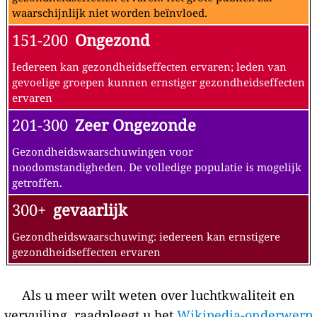
waarschijnlijk niet worden beïnvloed.
151-200
Ongezond
Iedereen kan gezondheidseffecten ervaren; leden van
gevoelige groepen kunnen ernstiger gezondheidseffecten
ervaren
201-300
Zeer Ongezonde
Gezondheidswaarschuwingen voor
noodomstandigheden. De volledige populatie is mogelijk
getroffen.
300+
gevaarlijk
Gezondheidswaarschuwing: iedereen kan ernstigere
gezondheidseffecten ervaren
Als u meer wilt weten over luchtkwaliteit en
vervuiling, raadpleegt u het
Wikipedia-onderwerp