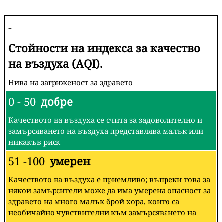
-
Стойности на индекса за качество
на въздуха (AQI).
Нива на загриженост за здравето
0 - 50
добре
Качеството на въздуха се счита за задоволително и
замърсяването на въздуха представлява малък или
никакъв риск
51 -100
умерен
Качеството на въздуха е приемливо; въпреки това за
някои замърсители може да има умерена опасност за
здравето на много малък брой хора, които са
необичайно чувствителни към замърсяването на