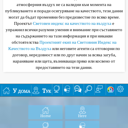
атмосферния въздух не са валидни към момента на
публикуването и поради осигуряване на качеството, тези данни
могат да бъдат променяни без предизвестие по всяко време.
Проектът
Световен индекс на качеството на въздуха
е
упражнил всички разумни умения и внимание при съставянето
на съдържанието на тази информация и при никакви
обстоятелства
Проектният екип на Световния Индекс на
Качеството на Въздуха
или неговите агенти са отговорни по
договор, нередовност или по друг начин за всяка загуба,
нараняване или щета, възникващи пряко или косвено от
предоставянето на тези данни.
У дома
Тук
Home
Here