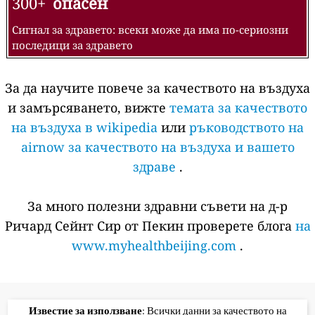
300+
опасен
Сигнал за здравето: всеки може да има по-сериозни
последици за здравето
За да научите повече за качеството на въздуха
и замърсяването, вижте
темата за качеството
на въздуха в wikipedia
или
ръководството на
airnow за качеството на въздуха и вашето
здраве
.
За много полезни здравни съвети на д-р
Ричард Сейнт Сир от Пекин проверете блога
на
www.myhealthbeijing.com
.
Известие за използване
: Всички данни за качеството на