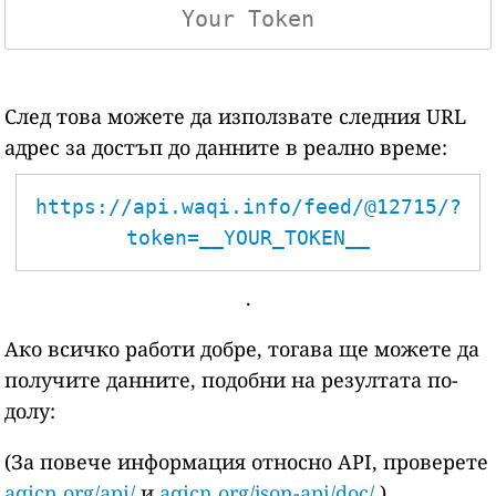
След това можете да използвате следния URL
адрес за достъп до данните в реално време:
https://api.waqi.info/feed/@12715/?
token=__YOUR_TOKEN__
.
Ако всичко работи добре, тогава ще можете да
получите данните, подобни на резултата по-
долу:
(За повече информация относно API, проверете
aqicn.org/api/
и
aqicn.org/json-api/doc/
)