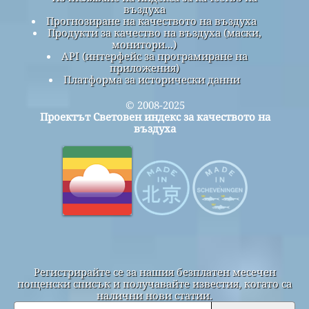
въздуха
Прогнозиране на качеството на въздуха
Продукти за качество на въздуха (маски,
монитори...)
API (интерфейс за програмиране на
приложения)
Платформа за исторически данни
© 2008-2025
Проектът Световен индекс за качеството на
въздуха
Регистрирайте се за нашия безплатен месечен
пощенски списък и получавайте известия, когато са
налични нови статии.