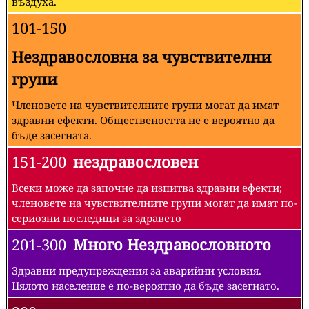
въздуха.
101-150
Нездравословна за чувствителни
групи
Членовете на чувствителните групи могат да имат
здравни ефекти. Обществеността не е вероятно да
бъде засегната.
151-200
нездравословен
Всеки може да започне да изпитва здравни ефекти;
членовете на чувствителните групи могат да имат по-
сериозни последици за здравето
201-300
Много Нездравословното
Здравни предупреждения за аварийни условия.
Цялото население е по-вероятно да бъде засегнато.