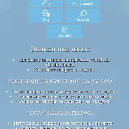
Map
Get a mask!
Faq
Search
Contact
Относно този проект
Свържете се с екипа на проекта World Air
Quality Index
Комплект за преса и медии
изследване на качеството на въздуха
База знания и статии за качеството на въздуха
Експериментиране с качеството на въздуха
Анализ на сензори за качество на въздуха
често задавани въпроси
Източник на данни за качеството на въздуха
Изчисляване на индекса за качество на