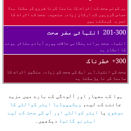
ہر کوئی صحت کے اثرات کا سامنا کرنا شروع کر سکتا ہے؛
حساس گروہوں کے ارکان زیادہ سنجیدہ صحت کے اثرات کا
تجربہ کرسکتے ہیں
201-300
انتہائی مضر صحت
انتباہ صحت برائے ہنگامی حالات. پوری آبادی متاثر ہونے
کا امکان ہے
300+
خطرناک
صحت کی انتباہ: ہر ایک کی صحت کو زیادہ سنگین اثرات کا
سامنا کر نا پڑ سکتا ہے
ہوا کے معیار اور آلودگی کے بارے میں مزید
جاننے کے لیے،
ویکیپیڈیا ایئر کوالٹی کا
موضوع
یا
ایئر کوالٹی اور آپ کی صحت کے لیے
ایئرنو گائیڈ
دیکھیں۔