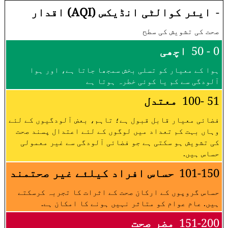
-
ایئر کوالٹی انڈیکس (AQI) اقدار
صحت کی تشویش کی سطح
0 - 50
اچھی
ہوا کے معیار کو تسلی بخش سمجھا جاتا ہے، اور ہوا
آلودگی سے کم یا کوئی خطرہ ہوتا ہے
51 -100
معتدل
فضائی معیار قابل قبول ہے؛ تاہم، بعض آلودگیوں کے لئے
وہاں بہت کم تعداد میں لوگوں کے لئے اعتدال پسند صحت
کی تشویش ہو سکتی ہے جو فضائی آلودگی سے غیر معمولی
حساس ہیں.
101-150
حساس افراد کیلئے غیر صحتمند
حساس گروپوں کے ارکان صحت کے اثرات کا تجربہ کرسکتے
ہیں. عام عوام کو متاثر نہیں ہونے کا امکان ہے.
151-200
مضر صحت