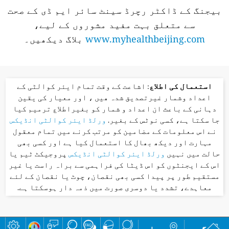
بیجنگ کے ڈاکٹر رچرڈ سینٹ سائر ایم ڈی کے صحت
سے متعلق بہت مفید مشوروں کے لیے،
www.myhealthbeijing.com
بلاگ دیکھیں۔
استعمال کی اطلاع
: اشاعت کے وقت تمام ایئر کوالٹی کے
اعداد وشمار غیرتصدیق شدہ ھیں ، اور معیار کی یقین
دہانی کے باعث ان اعداد و شمار کو بغیراطلاع ترمیم کیا
جا سکتا ہے، کسی نوٹس کے بغیر.
ورلڈ ایئر کوالٹی انڈیکس
نے اس معلومات کے مضامین کو مرتب کرنے میں تمام معقول
مہارت اور دیکھ بھال کا استعمال کیا ہے اور کسی بھی
حالت میں نہیں
ورلڈ ایئر کوالٹی انڈیکس
پروجیکٹ ٹیم یا
اس کے ایجنٹوں کو اس ڈیٹا کی فراہمی سے براہ راست یا غیر
مستقیم طور پر پیدا کسی بھی نقصان، چوٹ یا نقصان کے لئے
معاہدے، تشدد یا دوسری صورت میں ذمہ دار ہوسکتا ہے.