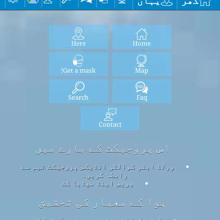
گھر
یہاں
Here
Home
Get a mask!
Map
Search
Faq
Contact
اس پروجیکٹ کے بارے میں
ورلڈ ایئر کوالٹی انڈیکس پروجیکٹ ٹیم سے
رابطہ کریں۔
پریس اینڈ میڈیا کٹ
ہوا کے معیار کی تحقیق
ایئر کوالٹی نالج بیس اور آرٹیکلز