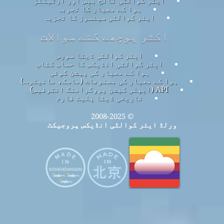
ہوا کے معیار کا تجربہ
ایئر کوالٹی سینسرز کا تجزیہ
اکثر پوچھے گئے سوالات
ایئر کوالٹی ڈیٹا سورس
ایئر کوالٹی انڈیکس کا حساب کتاب
ہوا کے معیار کی پیشن گوئی
ہوا کے معیار کی مصنوعات (ماسک، مانیٹر…)
API (ایپلی کیشن پروگرامنگ انٹرفیس)
تاریخی ڈیٹا پلیٹ فارم
© 2008-2025
ورلڈ ایئر کوالٹی انڈیکس پروجیکٹ