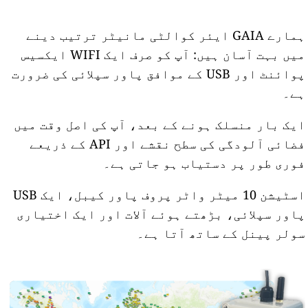
ہمارے GAIA ایئر کوالٹی مانیٹر ترتیب دینے
میں بہت آسان ہیں: آپ کو صرف ایک WIFI ایکسیس
پوائنٹ اور USB کے موافق پاور سپلائی کی ضرورت
ہے۔
ایک بار منسلک ہونے کے بعد، آپ کی اصل وقت میں
فضائی آلودگی کی سطح نقشے اور API کے ذریعے
فوری طور پر دستیاب ہو جاتی ہے۔
اسٹیشن 10 میٹر واٹر پروف پاور کیبل، ایک USB
پاور سپلائی، بڑھتے ہوئے آلات اور ایک اختیاری
سولر پینل کے ساتھ آتا ہے۔