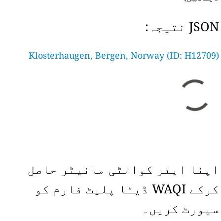
JSON نتیجہ:
Klosterhaugen, Bergen, Norway (ID: H12709)
اپنا ایئر کوالٹی مانیٹر حاصل
کرکے WAQI ڈیٹا پلیٹ فارم کو
سپورٹ کریں۔