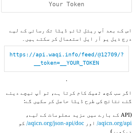
اس کے بعد آپ ریئل ٹائم ڈیٹا تک رسائی کے لیے
درج ذیل یو آر ایل استعمال کر سکتے ہیں۔
https://api.waqi.info/feed/@12709/?
token=__YOUR_TOKEN__
.
اگر سب کچھ ٹھیک کام کرتا ہے، تو آپ نیچے دیئے
گئے نتائج کی طرح ڈیٹا حاصل کر سکیں گے:
(API کے بارے میں مزید معلومات کے لیے،
aqicn.org/api/
اور
aqicn.org/json-api/doc/
کو
دیکھیں)