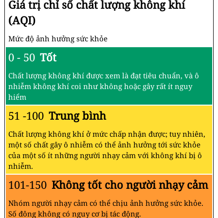
Giá trị chỉ số chất lượng không khí
(AQI)
Mức độ ảnh hưởng sức khỏe
0 - 50
Tốt
Chất lượng không khí được xem là đạt tiêu chuẩn, và ô
nhiễm không khí coi như không hoặc gây rất ít nguy
hiểm
51 -100
Trung bình
Chất lượng không khí ở mức chấp nhận được; tuy nhiên,
một số chất gây ô nhiễm có thể ảnh hưởng tới sức khỏe
của một số ít những người nhạy cảm với không khí bị ô
nhiễm.
101-150
Không tốt cho người nhạy cảm
Nhóm người nhạy cảm có thể chịu ảnh hưởng sức khỏe.
Số đông không có nguy cơ bị tác động.