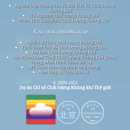
Nguồn Cấp Thông Tin Và Bài Viết Về Chất Lượng
Không Khí
Thí nghiệm chất lượng không khí
Phân Tích Cảm Biến Chất Lượng Không Khí
Câu hỏi thường gặp
nguồn dữ liệu chất lượng không khí
Tính Toán Chỉ Số Chất Lượng Không Khí
Dự Báo Chất Lượng Không Khí
Sản Phẩm Làm Tăng Chất Lượng Không Khí (khẩu
Trang, Màn Hình Giám Sát ...)
API (Giao diện lập trình ứng dụng)
Nền tảng dữ liệu lịch sử
© 2008-2025
Dự án Chỉ số Chất lượng Không khí Thế giới