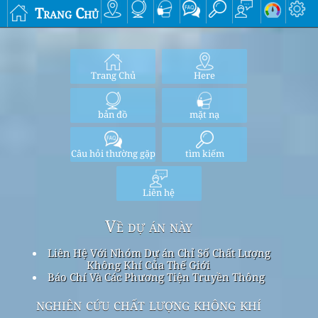
Trang Chủ
Trang Chủ
Here
bản đồ
mặt nạ
Câu hỏi thường gặp
tìm kiếm
Liên hệ
Về dự án này
Liên Hệ Với Nhóm Dự án Chỉ Số Chất Lượng
Không Khí Của Thế Giới
Báo Chí Và Các Phương Tiện Truyền Thông
nghiên cứu chất lượng không khí