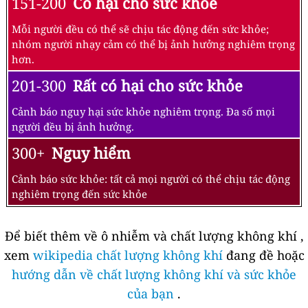
151-200
Có hại cho sức khỏe
Mỗi người đều có thể sẽ chịu tác động đến sức khỏe;
nhóm người nhạy cảm có thể bị ảnh hưởng nghiêm trọng
hơn.
201-300
Rất có hại cho sức khỏe
Cảnh báo nguy hại sức khỏe nghiêm trọng. Đa số mọi
người đều bị ảnh hưởng.
300+
Nguy hiểm
Cảnh báo sức khỏe: tất cả mọi người có thể chịu tác động
nghiêm trọng đến sức khỏe
Để biết thêm về ô nhiễm và chất lượng không khí ,
xem
wikipedia chất lượng không khí
đang đề hoặc
hướng dẫn về chất lượng không khí và sức khỏe
của bạn
.