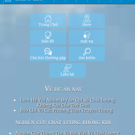
Trang Chủ
Here
bản đồ
mặt nạ
Câu hỏi thường gặp
tìm kiếm
Liên hệ
Về dự án này
Liên Hệ Với Nhóm Dự án Chỉ Số Chất Lượng
Không Khí Của Thế Giới
Báo Chí Và Các Phương Tiện Truyền Thông
nghiên cứu chất lượng không khí
Nguồn Cấp Thông Tin Và Bài Viết Về Chất Lượng