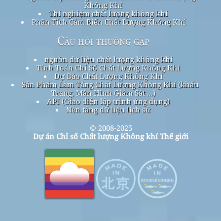
Không Khí
Thí nghiệm chất lượng không khí
Phân Tích Cảm Biến Chất Lượng Không Khí
Câu hỏi thường gặp
nguồn dữ liệu chất lượng không khí
Tính Toán Chỉ Số Chất Lượng Không Khí
Dự Báo Chất Lượng Không Khí
Sản Phẩm Làm Tăng Chất Lượng Không Khí (khẩu
Trang, Màn Hình Giám Sát ...)
API (Giao diện lập trình ứng dụng)
Nền tảng dữ liệu lịch sử
© 2008-2025
Dự án Chỉ số Chất lượng Không khí Thế giới