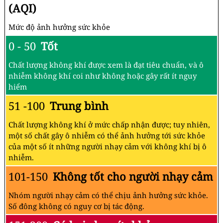
(AQI)
Mức độ ảnh hưởng sức khỏe
0 - 50
Tốt
Chất lượng không khí được xem là đạt tiêu chuẩn, và ô
nhiễm không khí coi như không hoặc gây rất ít nguy
hiểm
51 -100
Trung bình
Chất lượng không khí ở mức chấp nhận được; tuy nhiên,
một số chất gây ô nhiễm có thể ảnh hưởng tới sức khỏe
của một số ít những người nhạy cảm với không khí bị ô
nhiễm.
101-150
Không tốt cho người nhạy cảm
Nhóm người nhạy cảm có thể chịu ảnh hưởng sức khỏe.
Số đông không có nguy cơ bị tác động.