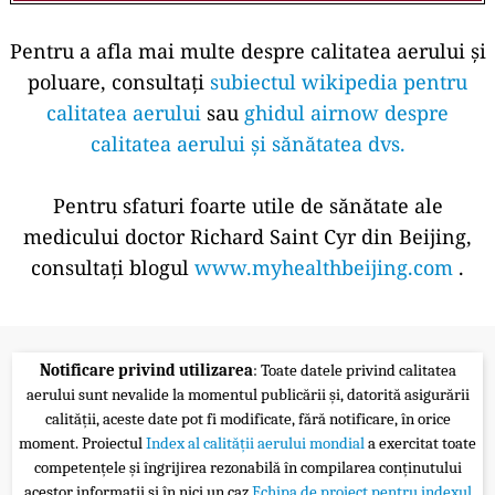
Pentru a afla mai multe despre calitatea aerului și
poluare, consultați
subiectul wikipedia pentru
calitatea aerului
sau
ghidul airnow despre
calitatea aerului și sănătatea dvs.
Pentru sfaturi foarte utile de sănătate ale
medicului doctor Richard Saint Cyr din Beijing,
consultați blogul
www.myhealthbeijing.com
.
Notificare privind utilizarea
: Toate datele privind calitatea
aerului sunt nevalide la momentul publicării și, datorită asigurării
calității, aceste date pot fi modificate, fără notificare, în orice
moment. Proiectul
Index al calității aerului mondial
a exercitat toate
competențele și îngrijirea rezonabilă în compilarea conținutului
acestor informații și în nici un caz
Echipa de proiect pentru indexul