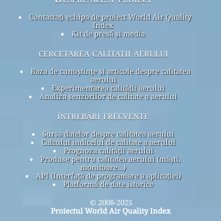
Contactați echipa de proiect World Air Quality
Index
Kit de presă și media
cercetarea calitatii aerului
Baza de cunoștințe și articole despre calitatea
aerului
Experimentarea calității aerului
Analiza senzorilor de calitate a aerului
întrebări frecvente
Sursa datelor despre calitatea aerului
Calculul indicelui de calitate a aerului
Prognoza calității aerului
Produse pentru calitatea aerului (măști,
monitoare...)
API (Interfață de programare a aplicației)
Platformă de date istorice
© 2008-2025
Proiectul World Air Quality Index