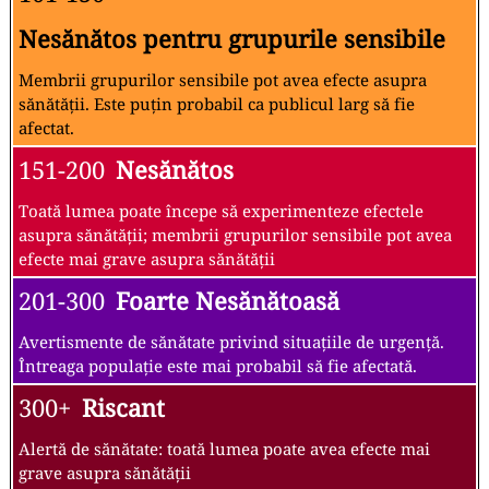
Nesănătos pentru grupurile sensibile
Membrii grupurilor sensibile pot avea efecte asupra
sănătății. Este puțin probabil ca publicul larg să fie
afectat.
151-200
Nesănătos
Toată lumea poate începe să experimenteze efectele
asupra sănătății; membrii grupurilor sensibile pot avea
efecte mai grave asupra sănătății
201-300
Foarte Nesănătoasă
Avertismente de sănătate privind situațiile de urgență.
Întreaga populație este mai probabil să fie afectată.
300+
Riscant
Alertă de sănătate: toată lumea poate avea efecte mai
grave asupra sănătății