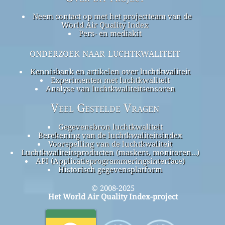
Neem contact op met het projectteam van de
World Air Quality Index
Pers- en mediakit
onderzoek naar luchtkwaliteit
Kennisbank en artikelen over luchtkwaliteit
Experimenten met luchtkwaliteit
Analyse van luchtkwaliteitsensoren
Veel Gestelde Vragen
Gegevensbron luchtkwaliteit
Berekening van de luchtkwaliteitsindex
Voorspelling van de luchtkwaliteit
Luchtkwaliteitsproducten (maskers, monitoren…)
API (Applicatieprogrammeringsinterface)
Historisch gegevensplatform
© 2008-2025
Het World Air Quality Index-project