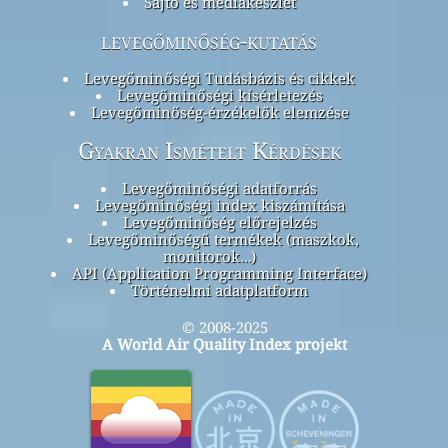
Sajtó és médiakészlet
levegőminőség-kutatás
Levegőminőségi Tudásbázis és cikkek
Levegőminőségi kísérletezés
Levegőminőség-érzékelők elemzése
Gyakran Ismételt Kérdések
Levegőminőségi adatforrás
Levegőminőségi index kiszámítása
Levegőminőség előrejelzés
Levegőminőségű termékek (maszkok,
monitorok…)
API (Application Programming Interface)
Történelmi adatplatform
© 2008-2025
A World Air Quality Index projekt