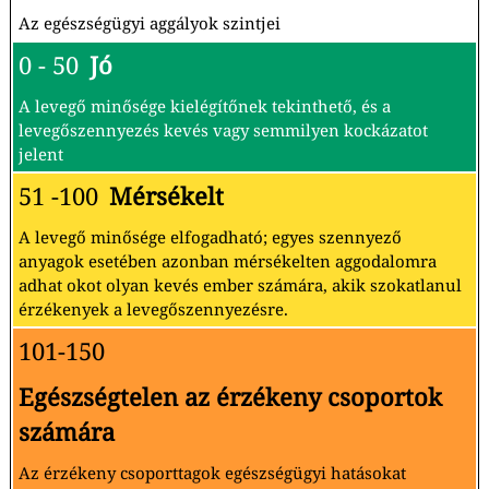
Az egészségügyi aggályok szintjei
0 - 50
Jó
A levegő minősége kielégítőnek tekinthető, és a
levegőszennyezés kevés vagy semmilyen kockázatot
jelent
51 -100
Mérsékelt
A levegő minősége elfogadható; egyes szennyező
anyagok esetében azonban mérsékelten aggodalomra
adhat okot olyan kevés ember számára, akik szokatlanul
érzékenyek a levegőszennyezésre.
101-150
Egészségtelen az érzékeny csoportok
számára
Az érzékeny csoporttagok egészségügyi hatásokat