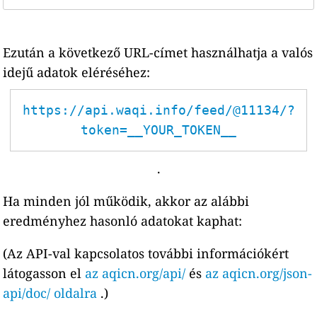
Ezután a következő URL-címet használhatja a valós
idejű adatok eléréséhez:
https://api.waqi.info/feed/@11134/?
token=__YOUR_TOKEN__
.
Ha minden jól működik, akkor az alábbi
eredményhez hasonló adatokat kaphat:
(Az API-val kapcsolatos további információkért
látogasson el
az aqicn.org/api/
és
az aqicn.org/json-
api/doc/ oldalra
.)