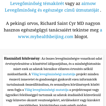
Levegőminőség témakörét
vagy az
airnow
Levegőminőség és egészsége című útmutatóját
.
A pekingi orvos, Richard Saint Cyr MD nagyon
hasznos egészségügyi tanácsaiért tekintse meg
a
www.myhealthbeijing.com
blogot.
Használati közlemény
: Az összes levegőminőségre vonatkozó adat
érvénytelenítése a közzététel időpontjában, és a minőségbiztosítás
miatt ezek az adatok bármikor előzetes értesítés nélkül
módosíthatók. A
Világ levegőminőségi mutatója
projekt minden
ésszerű ismeretet és gondosságot gyakorolt ezen információk
tartalmának összeállításában, és semmilyen körülmények között
nem fogja a
Világ levegőminőségi mutatója
a projektcsapat vagy
ügynökei felelősséggel tartoznak az adatok átadásából közvetlenül
vagy közvetve okozott veszteségekért, sérülésekért vagy károkért
szerződésben, kártérítésben vagy egyéb módon.