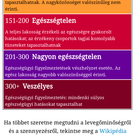
tapasztalhatnak. A nagyközönséget valószínűleg nem
érinti.
151-200
Egészségtelen
A teljes lakosság érzékeli az egészségre gyakorolt
hatásokat; az érzékeny csoportok tagjai komolyabb
tüneteket tapasztalhatnak
201-300
Nagyon egészségtelen
Egészségügyi figyelmeztetések vészhelyzet esetén. Az
egész lakosság nagyobb valószínűséggel érinti.
300+
Veszélyes
Egészségügyi figyelmeztetés: mindenki súlyos
egészségügyi hatásokat tapasztalhat
Ha többet szeretne megtudni a levegőminőségről
és a szennyezésről, tekintse meg a
Wikipédia