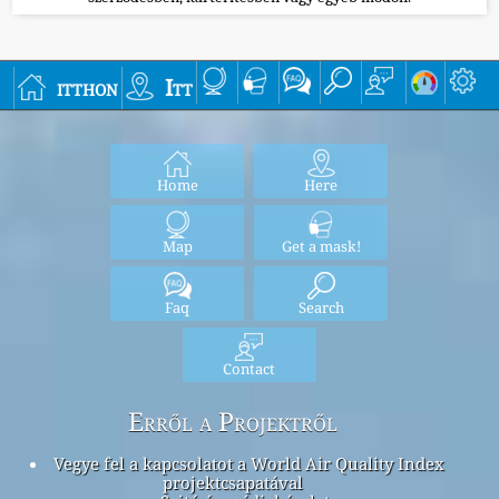
itthon
Itt
Home
Here
Map
Get a mask!
Faq
Search
Contact
Erről a Projektről
Vegye fel a kapcsolatot a World Air Quality Index
projektcsapatával