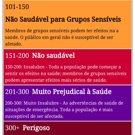
101-150
Não Saudável para Grupos Sensíveis
Membros de grupos sensíveis podem ter efeitos na a
saúde. O público em geral não é susceptível de ser
afetado.
151-200
Não saudável
150-200: Insalubre - Toda a população pode começar a
sentir os efeitos na saúde; membros de grupos sensíveis
podem apresentar efeitos mais sérios de saúde.
201-300
Muito Prejudical à Saúde
200-300: Muito Insalubre - As advertências de saúde de
situações de emergência. Toda a população é mais
susceptível de ser afectada.
300+
Perigoso