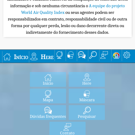
informação e sob nenhuma circunstância o
A equipe do projeto
World Air Quality Index
ou seus agentes podem ser
responsabilizados em contrato, responsabilidade civil ou de outra
forma por qualquer perda, lesão ou dano decorrente direta ou
indiretamente do fornecimento desses dados.
Início
Here
Início
Here
Mapa
Máscara
Dúvidas frequentes
Pesquisar
Contato