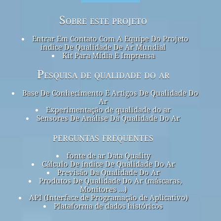
Sobre este projeto
Entrar Em Contato Com A Equipe Do Projeto
índice De Qualidade De Ar Mundial
Kit Para Mídia E Imprensa
Pesquisa de qualidade do ar
Base De Conhecimento E Artigos De Qualidade Do
Ar
Experimentação de qualidade do ar
Sensores De Análise Da Qualidade Do Ar
perguntas frequentes
fonte de ar Data Quality
Cálculo De índice De Qualidade Do Ar
Previsão Da Qualidade Do Ar
Produtos De Qualidade Do Ar (máscaras,
Monitores ...)
API (Interface de Programação de Aplicativo)
Plataforma de dados históricos