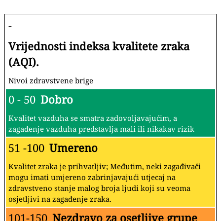
-
Vrijednosti indeksa kvalitete zraka
(AQI).
Nivoi zdravstvene brige
0 - 50
Dobro
Kvalitet vazduha se smatra zadovoljavajućim, a
zagađenje vazduha predstavlja mali ili nikakav rizik
51 -100
Umereno
Kvalitet zraka je prihvatljiv; Međutim, neki zagađivači
mogu imati umjereno zabrinjavajući utjecaj na
zdravstveno stanje malog broja ljudi koji su veoma
osjetljivi na zagađenje zraka.
101-150
Nezdravo za osetljive grupe