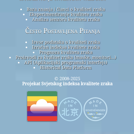
Baza znanja i članci o kvaliteti zraka
Eksperimentiranje kvalitete zraka
Analiza senzora kvaliteta zraka
Često Postavljena Pitanja
Izvor podataka o kvaliteti zraka
Izračun indeksa kvalitete zraka
Prognoza kvaliteta zraka
Proizvodi za kvalitet zraka (maske, monitori...)
API (Aplikacijski programski interfejs)
Historical Data Platform
© 2008-2025
Projekat Svjetskog indeksa kvalitete zraka