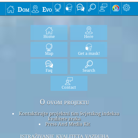
Dom
Evo
Home
Here
Map
Get a mask!
Faq
Search
Contact
O ovom projektu
Kontaktirajte projektni tim Svjetskog indeksa
kvalitete zraka
Press And Media Kit
istraživanje kvaliteta vazduha