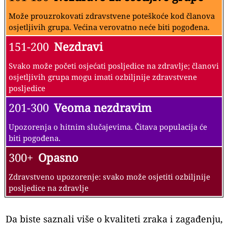
Može prouzrokovati zdravstvene poteškoće kod članova
osjetljivih grupa. Većina verovatno neće biti pogođena.
151-200
Nezdravi
Svako može početi osjećati posljedice na zdravlje; članovi
osjetljivih grupa mogu imati ozbiljnije zdravstvene
posljedice
201-300
Veoma nezdravim
Upozorenja o hitnim slučajevima. Čitava populacija će
biti pogođena.
300+
Opasno
Zdravstveno upozorenje: svako može osjetiti ozbiljnije
posljedice na zdravlje
Da biste saznali više o kvaliteti zraka i zagađenju,