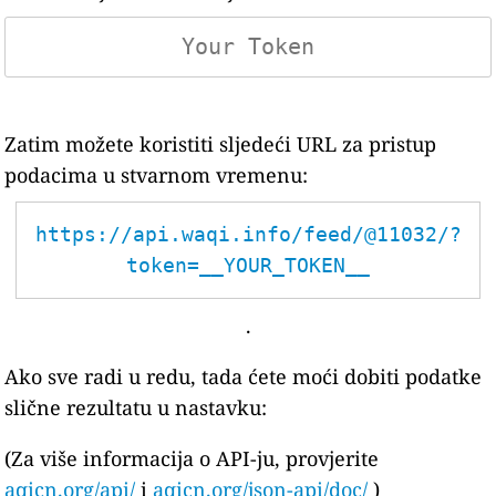
Zatim možete koristiti sljedeći URL za pristup
podacima u stvarnom vremenu:
https://api.waqi.info/feed/@11032/?
token=__YOUR_TOKEN__
.
Ako sve radi u redu, tada ćete moći dobiti podatke
slične rezultatu u nastavku:
(Za više informacija o API-ju, provjerite
aqicn.org/api/
i
aqicn.org/json-api/doc/
)