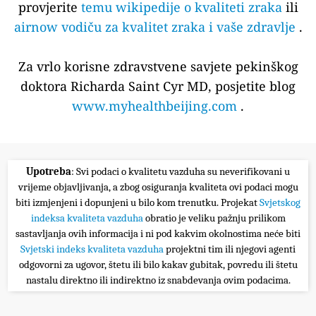
provjerite
temu wikipedije o kvaliteti zraka
ili
airnow vodiču za kvalitet zraka i vaše zdravlje
.
Za vrlo korisne zdravstvene savjete pekinškog
doktora Richarda Saint Cyr MD, posjetite blog
www.myhealthbeijing.com
.
Upotreba
: Svi podaci o kvalitetu vazduha su neverifikovani u
vrijeme objavljivanja, a zbog osiguranja kvaliteta ovi podaci mogu
biti izmjenjeni i dopunjeni u bilo kom trenutku. Projekat
Svjetskog
indeksa kvaliteta vazduha
obratio je veliku pažnju prilikom
sastavljanja ovih informacija i ni pod kakvim okolnostima neće biti
Svjetski indeks kvaliteta vazduha
projektni tim ili njegovi agenti
odgovorni za ugovor, štetu ili bilo kakav gubitak, povredu ili štetu
nastalu direktno ili indirektno iz snabdevanja ovim podacima.