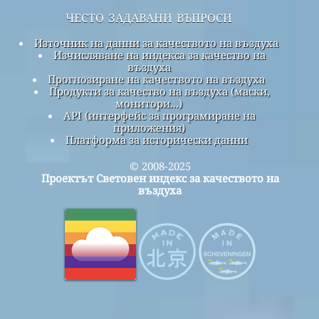
често задавани въпроси
Източник на данни за качеството на въздуха
Изчисляване на индекса за качество на
въздуха
Прогнозиране на качеството на въздуха
Продукти за качество на въздуха (маски,
монитори...)
API (интерфейс за програмиране на
приложения)
Платформа за исторически данни
© 2008-2025
Проектът Световен индекс за качеството на
въздуха