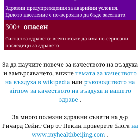
Здравни предупреждения за аварийни условия.
Цялото население е по-вероятно да бъде засегнато.
300+
опасен
Сигнал за здравето: всеки може да има по-сериозни
последици за здравето
За да научите повече за качеството на въздуха
и замърсяването, вижте
темата за качеството
на въздуха в wikipedia
или
ръководството на
airnow за качеството на въздуха и вашето
здраве
.
За много полезни здравни съвети на д-р
Ричард Сейнт Сир от Пекин проверете блога
на
www.myhealthbeijing.com
.