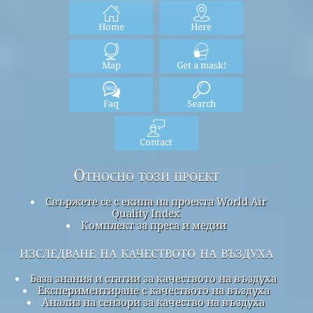
Home
Here
Map
Get a mask!
Faq
Search
Contact
Относно този проект
Свържете се с екипа на проекта World Air
Quality Index
Комплект за преса и медии
изследване на качеството на въздуха
База знания и статии за качеството на въздуха
Експериментиране с качеството на въздуха
Анализ на сензори за качество на въздуха