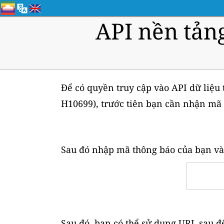
API nền tản
Để có quyền truy cập vào API dữ liệu 
H10699), trước tiên bạn cần nhận mã
Sau đó nhập mã thông báo của bạn và
Sau đó, bạn có thể sử dụng URL sau để