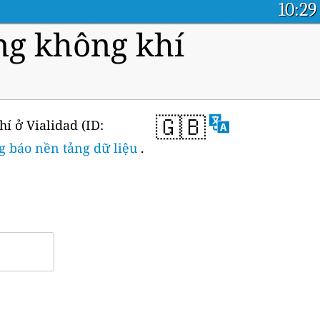
10:29
ng không khí
🇬🇧
í ở Vialidad (ID:
g báo nền tảng dữ liệu
.