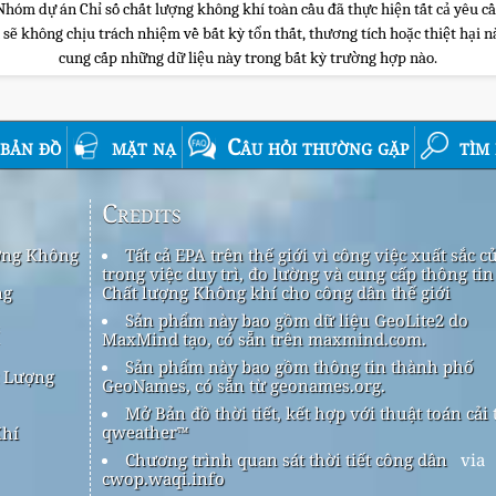
m dự án Chỉ số chất lượng không khí toàn cầu đã thực hiện tất cả yêu cầu 
 không chịu trách nhiệm về bất kỳ tổn thất, thương tích hoặc thiệt hại nào
cung cấp những dữ liệu này trong bất kỳ trường hợp nào.
bản đồ
mặt nạ
Câu hỏi thường gặp
tìm
Credits
ợng Không
Tất cả EPA trên thế giới vì công việc xuất sắc c
trong việc duy trì, đo lường và cung cấp thông tin
ng
Chất lượng Không khí cho công dân thế giới
Sản phẩm này bao gồm dữ liệu GeoLite2 do
í
MaxMind tạo, có sẵn trên maxmind.com.
Sản phẩm này bao gồm thông tin thành phố
t Lượng
GeoNames, có sẵn từ geonames.org.
Mở Bản đồ thời tiết, kết hợp với thuật toán cải 
qweather™
Khí
Chương trình quan sát thời tiết công dân
via
cwop.waqi.info