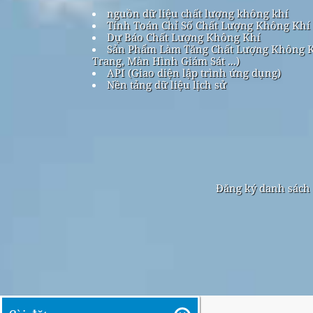
nguồn dữ liệu chất lượng không khí
Tính Toán Chỉ Số Chất Lượng Không Khí
Dự Báo Chất Lượng Không Khí
Sản Phẩm Làm Tăng Chất Lượng Không K
Trang, Màn Hình Giám Sát ...)
API (Giao diện lập trình ứng dụng)
Nền tảng dữ liệu lịch sử
Đăng ký danh sách 