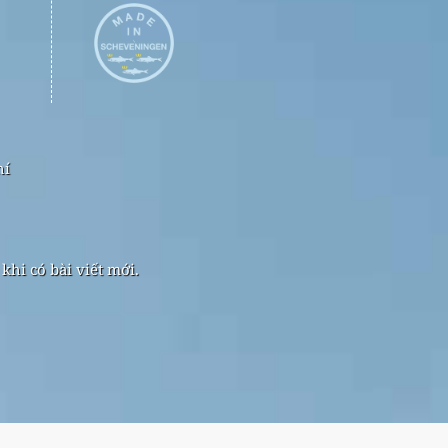
hí
hi có bài viết mới.