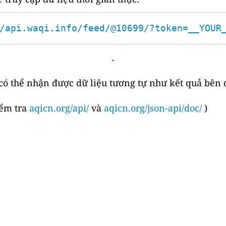
/api.waqi.info/feed/@10699/?token=__YOUR
.
 có thể nhận được dữ liệu tương tự như kết quả bên 
iểm tra
aqicn.org/api/
và
aqicn.org/json-api/doc/
)