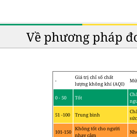
Về phương pháp đo
Giá trị chỉ số chất
-
Mứ
lượng không khí (AQI)
Chấ
0 - 50
Tốt
ng
Chấ
51 -100
Trung bình
sức
Không tốt cho người
101-150
Nhó
nhạy cảm