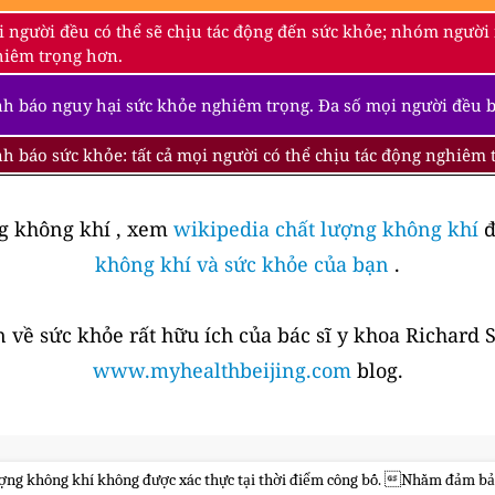
 người đều có thể sẽ chịu tác động đến sức khỏe; nhóm người
iêm trọng hơn.
h báo nguy hại sức khỏe nghiêm trọng. Đa số mọi người đều 
h báo sức khỏe: tất cả mọi người có thể chịu tác động nghiêm
ng không khí , xem
wikipedia chất lượng không khí
đ
không khí và sức khỏe của bạn
.
 về sức khỏe rất hữu ích của bác sĩ y khoa Richard 
www.myhealthbeijing.com
blog.
 lượng không khí không được xác thực tại thời điểm công bố. Nhằm đảm bả