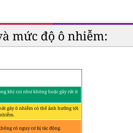
và mức độ ô nhiễm:
ng khí coi như không hoặc gây rất ít
hất gây ô nhiễm có thể ảnh hưởng tới
 nhiễm.
hông có nguy cơ bị tác động.