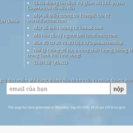
Chứa thông tin dịch vụ giám sát khí quyển
Copernicus đã sửa đổi
Một số biểu tượng do Freepik tạo từ
www.flaticon.com
hí (khẩu
Một số biểu tượng từ icons8.com
Mã hóa địa lý ngược bởi locationiq.com
Bản đồ cơ sở và dữ liệu từ OpenStreetMap.
Nơi lý tưởng để tận hưởng chất lượng không k
trong lành khi lướt sóng!
Thiết kế QUACO
gửi thư miễn phí hàng tháng của chúng tôi và nhận thông báo k
nộp
This page has been generated on Thursday, Aug 6th 2026, 18:29 pm CST from jp2n