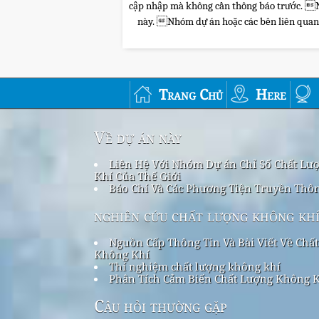
cập nhập mà không cần thông báo trước. Nhó
này. Nhóm dự án hoặc các bên liên quan sẽ
Trang Chủ
Here
Về dự án này
Liên Hệ Với Nhóm Dự án Chỉ Số Chất Lư
Khí Của Thế Giới
Báo Chí Và Các Phương Tiện Truyền Thô
nghiên cứu chất lượng không kh
Nguồn Cấp Thông Tin Và Bài Viết Về Chấ
Không Khí
Thí nghiệm chất lượng không khí
Phân Tích Cảm Biến Chất Lượng Không 
Câu hỏi thường gặp