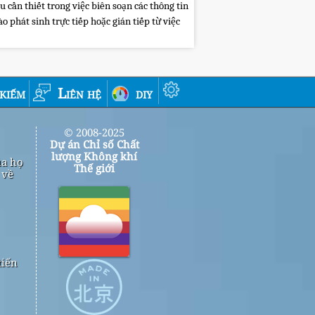
cần thiết trong việc biên soạn các thông tin
 phát sinh trực tiếp hoặc gián tiếp từ việc
 kiếm
Liên hệ
diy
© 2008-2025
Dự án Chỉ số Chất
lượng Không khí
ủa họ
Thế giới
 về
tiến