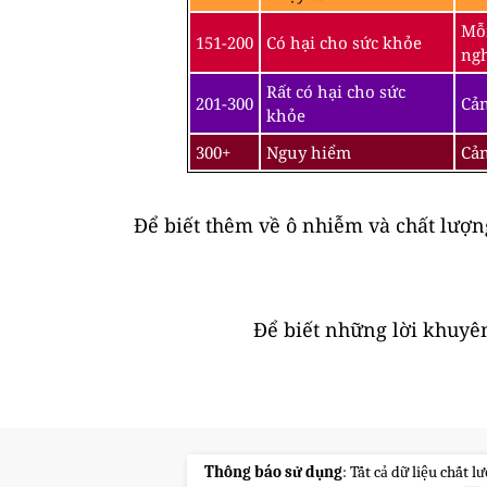
Mỗi
151-200
Có hại cho sức khỏe
ngh
Rất có hại cho sức
201-300
Cản
khỏe
300+
Nguy hiểm
Cản
Để biết thêm về ô nhiễm và chất lượ
Để biết những lời khuyên
Thông báo sử dụng
: Tất cả dữ liệu chất