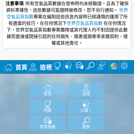
注意事項
: 所有空氣品質數據在發佈時均未經驗證，且為了確保
資料準確性，這些數據可能隨時被修改，恕不另行通知。
世界
空氣品質指數
專案在編制這些訊息內容時已經謹慎的運用了所
有適當的技巧，在任何情況下
世界空氣品質指數
在任何情況
下，世界空氣品質指數專案團隊或其代理人均不對因提供此數
據而直接或間接引起的任何損失、傷害或損害來承擔契約、侵
權或其他責任。
首頁
這裡
首頁
這裡
地圖
口罩！
常見問題
搜索