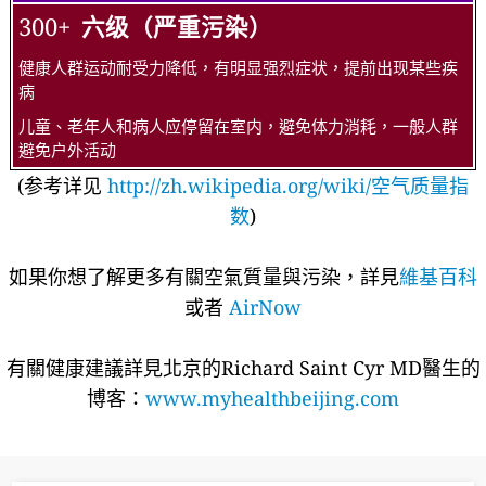
300+
六级（严重污染）
健康人群运动耐受力降低，有明显强烈症状，提前出现某些疾
病
儿童、老年人和病人应停留在室内，避免体力消耗，一般人群
避免户外活动
(参考详见
http://zh.wikipedia.org/wiki/空气质量指
数
)
如果你想了解更多有關空氣質量與污染，詳見
維基百科
或者
AirNow
有關健康建議詳​​見北京的Richard Saint Cyr MD醫生的
博客：
www.myhealthbeijing.com