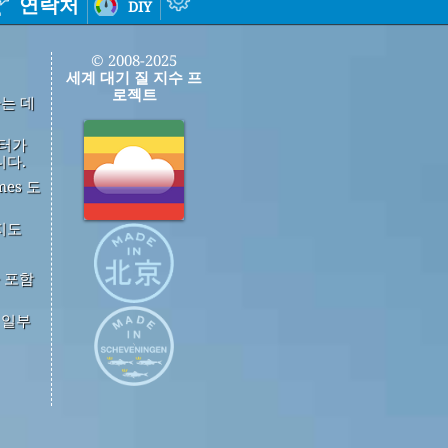
연락처
diy
© 2008-2025
세계 대기 질 지수 프
로젝트
하는 데
이터가
니다.
mes 도
지도
 포함
중 일부