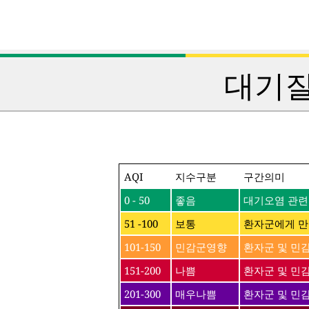
대기질
AQI
지수구분
구간의미
0 - 50
좋음
대기오염 관련
51 -100
보통
환자군에게 만
101-150
민감군영향
환자군 및 민
151-200
나쁨
환자군 및 민감
201-300
매우나쁨
환자군 및 민