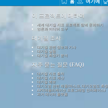
홈
여기에
이 프로젝트에 대하여
세계 대기질 지표 프로젝트 팀에 문의하기
언론과 미디어 도구
대기질 조사
대기질 관련 정보와 기사
대기질 실험
대기질 측정기 분석
자주 묻는 질문 (FAQ)
대기질 자료 출처
대기질 지표 계산
대기질 예보
대기오염 관련 제품(마스크, 대기오염도 측정
API(애플리케이션 프로그래밍 인터페이스)
과거 데이터 플랫폼