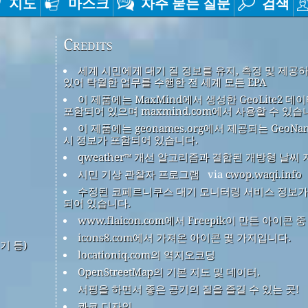
지도
마스크
자주 묻는 질문
검색
Credits
세계 시민에게 대기 질 정보를 유지, 측정 및 제공
있어 탁월한 업무를 수행한 전 세계 모든 EPA
이 제품에는 MaxMind에서 생성한 GeoLite2 데
포함되어 있으며 maxmind.com에서 사용할 수 있습
이 제품에는 geonames.org에서 제공되는 GeoNa
시 정보가 포함되어 있습니다.
qweather™ 개선 알고리즘과 결합된 개방형 날씨 
시민 기상 관찰자 프로그램
via
cwop.waqi.info
수정된 코페르니쿠스 대기 모니터링 서비스 정보가
되어 있습니다.
www.flaicon.com에서 Freepik이 만든 아이콘 
icons8.com에서 가져온 아이콘 몇 가지입니다.
기 등)
locationiq.com의 역지오코딩
OpenStreetMap의 기본 지도 및 데이터.
서핑을 하면서 좋은 공기의 질을 즐길 수 있는 곳!
콰코 디자인