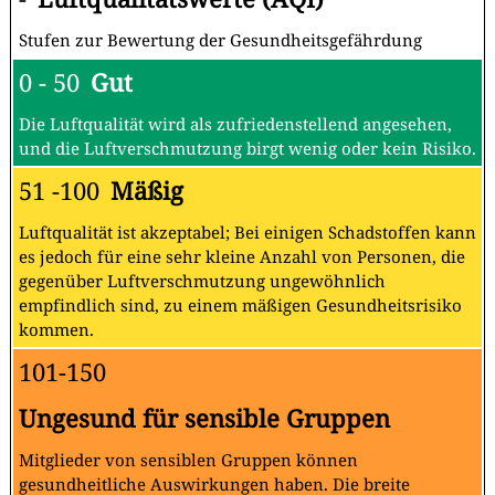
Stufen zur Bewertung der Gesundheitsgefährdung
0 - 50
Gut
Die Luftqualität wird als zufriedenstellend angesehen,
und die Luftverschmutzung birgt wenig oder kein Risiko.
51 -100
Mäßig
Luftqualität ist akzeptabel; Bei einigen Schadstoffen kann
es jedoch für eine sehr kleine Anzahl von Personen, die
gegenüber Luftverschmutzung ungewöhnlich
empfindlich sind, zu einem mäßigen Gesundheitsrisiko
kommen.
101-150
Ungesund für sensible Gruppen
Mitglieder von sensiblen Gruppen können
gesundheitliche Auswirkungen haben. Die breite