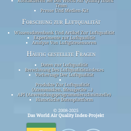
Kontaktieren Sie Das World Air Quality Index
Team
Presse Und Medien-Kit
Forschung zur Luftqualität
Wissensdatenbank Und Artikel Zur Luftqualität
Experimente zur Luftqualität
Analyse Von Luftgütesensoren
Häufig gestellte Fragen
Daten zur Luftqualität
Berechnung Des Luftqualitätsindexes
Vorhersage Der Luftqualität
Produkte Zur Luftqualität
(Atemmasken, Messgeräte ...)
API (Anwendungsprogrammierschnittstelle)
Historische Datenplattform
© 2008-2025
Das World Air Quality Index-Projekt