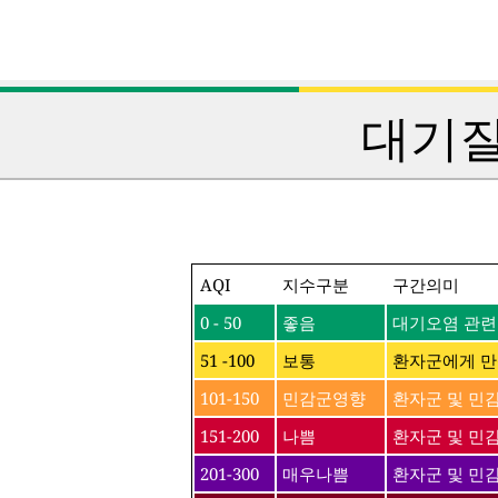
대기질
AQI
지수구분
구간의미
0 - 50
좋음
대기오염 관련
51 -100
보통
환자군에게 만
101-150
민감군영향
환자군 및 민
151-200
나쁨
환자군 및 민감
201-300
매우나쁨
환자군 및 민