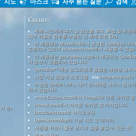
지도
마스크
자주 묻는 질문
검색
Credits
세계 시민에게 대기 질 정보를 유지, 측정 및 제공
있어 탁월한 업무를 수행한 전 세계 모든 EPA
이 제품에는 MaxMind에서 생성한 GeoLite2 데
포함되어 있으며 maxmind.com에서 사용할 수 있습
이 제품에는 geonames.org에서 제공되는 GeoNa
시 정보가 포함되어 있습니다.
qweather™ 개선 알고리즘과 결합된 개방형 날씨 
시민 기상 관찰자 프로그램
via
cwop.waqi.info
수정된 코페르니쿠스 대기 모니터링 서비스 정보가
되어 있습니다.
www.flaicon.com에서 Freepik이 만든 아이콘 
icons8.com에서 가져온 아이콘 몇 가지입니다.
기 등)
locationiq.com의 역지오코딩
OpenStreetMap의 기본 지도 및 데이터.
서핑을 하면서 좋은 공기의 질을 즐길 수 있는 곳!
콰코 디자인