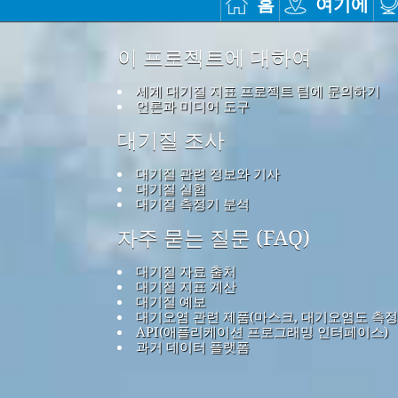
홈
여기에
이 프로젝트에 대하여
세계 대기질 지표 프로젝트 팀에 문의하기
언론과 미디어 도구
대기질 조사
대기질 관련 정보와 기사
대기질 실험
대기질 측정기 분석
자주 묻는 질문 (FAQ)
대기질 자료 출처
대기질 지표 계산
대기질 예보
대기오염 관련 제품(마스크, 대기오염도 측정
API(애플리케이션 프로그래밍 인터페이스)
과거 데이터 플랫폼