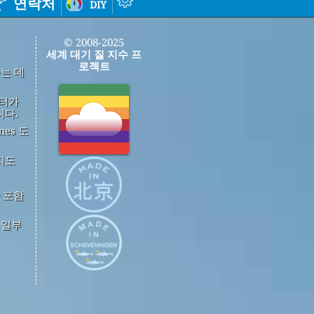
연락처
diy
© 2008-2025
세계 대기 질 지수 프
로젝트
하는 데
이터가
니다.
mes 도
지도
 포함
중 일부