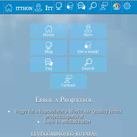
itthon
Itt
Home
Here
Map
Get a mask!
Faq
Search
Contact
Erről a Projektről
Vegye fel a kapcsolatot a World Air Quality Index
projektcsapatával
Sajtó és médiakészlet
levegőminőség-kutatás