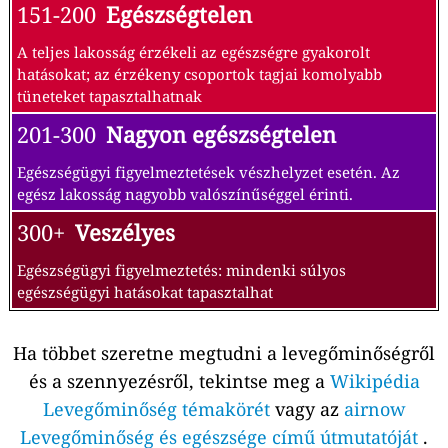
151-200
Egészségtelen
A teljes lakosság érzékeli az egészségre gyakorolt
hatásokat; az érzékeny csoportok tagjai komolyabb
tüneteket tapasztalhatnak
201-300
Nagyon egészségtelen
Egészségügyi figyelmeztetések vészhelyzet esetén. Az
egész lakosság nagyobb valószínűséggel érinti.
300+
Veszélyes
Egészségügyi figyelmeztetés: mindenki súlyos
egészségügyi hatásokat tapasztalhat
Ha többet szeretne megtudni a levegőminőségről
és a szennyezésről, tekintse meg a
Wikipédia
Levegőminőség témakörét
vagy az
airnow
Levegőminőség és egészsége című útmutatóját
.