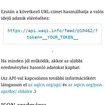
Ezután a következő URL-címet használhatja a valós
idejű adatok eléréséhez:
https://api.waqi.info/feed/@10462/?
token=__YOUR_TOKEN__
.
Ha minden jól működik, akkor az alábbi
eredményhez hasonló adatokat kaphat:
(Az API-val kapcsolatos további információkért
látogasson el
az aqicn.org/api/
és
az aqicn.org/json-
api/doc/ oldalra
.)