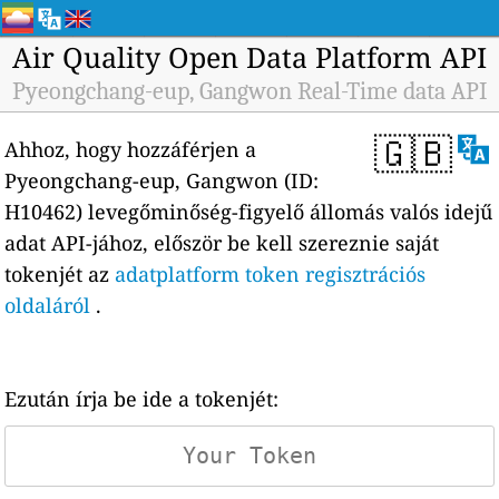
Air Quality Open Data Platform API
Pyeongchang-eup, Gangwon Real-Time data API
🇬🇧
Ahhoz, hogy hozzáférjen a
Pyeongchang-eup, Gangwon (ID:
H10462) levegőminőség-figyelő állomás valós idejű
adat API-jához, először be kell szereznie saját
tokenjét az
adatplatform token regisztrációs
oldaláról
.
Ezután írja be ide a tokenjét: