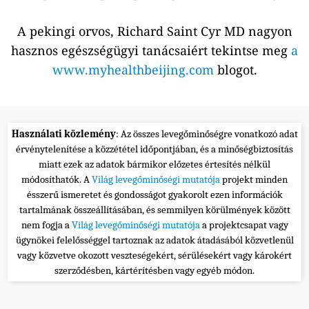
A pekingi orvos, Richard Saint Cyr MD nagyon
hasznos egészségügyi tanácsaiért tekintse meg
a
www.myhealthbeijing.com
blogot.
Használati közlemény
: Az összes levegőminőségre vonatkozó adat
érvénytelenítése a közzététel időpontjában, és a minőségbiztosítás
miatt ezek az adatok bármikor előzetes értesítés nélkül
módosíthatók. A
Világ levegőminőségi mutatója
projekt minden
ésszerű ismeretet és gondosságot gyakorolt ezen információk
tartalmának összeállításában, és semmilyen körülmények között
nem fogja a
Világ levegőminőségi mutatója
a projektcsapat vagy
ügynökei felelősséggel tartoznak az adatok átadásából közvetlenül
vagy közvetve okozott veszteségekért, sérülésekért vagy károkért
szerződésben, kártérítésben vagy egyéb módon.