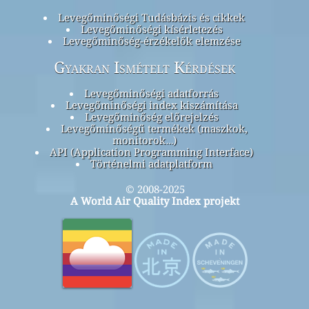
Levegőminőségi Tudásbázis és cikkek
Levegőminőségi kísérletezés
Levegőminőség-érzékelők elemzése
Gyakran Ismételt Kérdések
Levegőminőségi adatforrás
Levegőminőségi index kiszámítása
Levegőminőség előrejelzés
Levegőminőségű termékek (maszkok,
monitorok…)
API (Application Programming Interface)
Történelmi adatplatform
© 2008-2025
A World Air Quality Index projekt