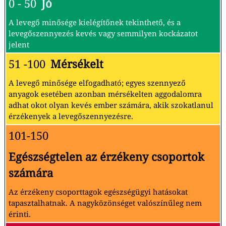
0 - 50
Jó
A levegő minősége kielégítőnek tekinthető, és a
levegőszennyezés kevés vagy semmilyen kockázatot
jelent
51 -100
Mérsékelt
A levegő minősége elfogadható; egyes szennyező
anyagok esetében azonban mérsékelten aggodalomra
adhat okot olyan kevés ember számára, akik szokatlanul
érzékenyek a levegőszennyezésre.
101-150
Egészségtelen az érzékeny csoportok
számára
Az érzékeny csoporttagok egészségügyi hatásokat
tapasztalhatnak. A nagyközönséget valószínűleg nem
érinti.