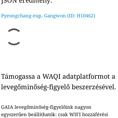
JSON eredmény:
Pyeongchang-eup, Gangwon (ID: H10462)
Támogassa a WAQI adatplatformot a
levegőminőség-figyelő beszerzésével.
GAIA levegőminőség-figyelőink nagyon
egyszerűen beállíthatók: csak WIFI hozzáférési