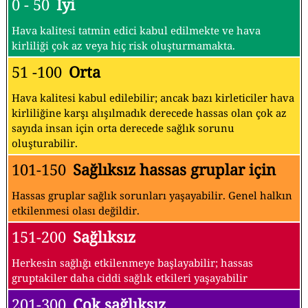
0 - 50
İyi
Hava kalitesi tatmin edici kabul edilmekte ve hava
kirliliği çok az veya hiç risk oluşturmamakta.
51 -100
Orta
Hava kalitesi kabul edilebilir; ancak bazı kirleticiler hava
kirliliğine karşı alışılmadık derecede hassas olan çok az
sayıda insan için orta derecede sağlık sorunu
oluşturabilir.
101-150
Sağlıksız hassas gruplar için
Hassas gruplar sağlık sorunları yaşayabilir. Genel halkın
etkilenmesi olası değildir.
151-200
Sağlıksız
Herkesin sağlığı etkilenmeye başlayabilir; hassas
gruptakiler daha ciddi sağlık etkileri yaşayabilir
201-300
Çok sağlıksız