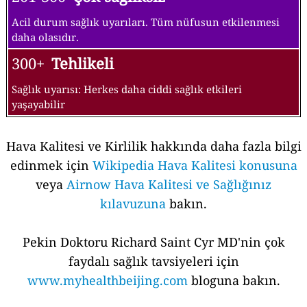
Acil durum sağlık uyarıları. Tüm nüfusun etkilenmesi
daha olasıdır.
300+
Tehlikeli
Sağlık uyarısı: Herkes daha ciddi sağlık etkileri
yaşayabilir
Hava Kalitesi ve Kirlilik hakkında daha fazla bilgi
edinmek için
Wikipedia Hava Kalitesi konusuna
veya
Airnow Hava Kalitesi ve Sağlığınız
kılavuzuna
bakın.
Pekin Doktoru Richard Saint Cyr MD'nin çok
faydalı sağlık tavsiyeleri için
www.myhealthbeijing.com
bloguna bakın.