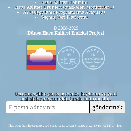
Hava Kalitesi Tahmini
Hava Kalitesi Ürünleri (maskeler, Monitörler…)
API (Uygulama Programlama Arayüzü)
Geçmiş Veri Platformu
© 2008-2025
Dünya Hava Kalitesi Endeksi Projesi
Ücretsiz aylık e-posta listemize kaydolun ve yeni
makaleler mevcut olduğunda bildirim alın.
göndermek
This page has been generated on Saturday, Aug 8th 2026, 22:29 pm CST from jp2n