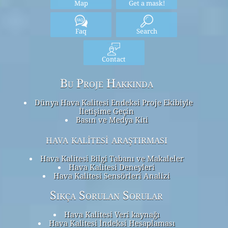
Map
Get a mask!
Faq
Search
Contact
Bu Proje Hakkında
Dünya Hava Kalitesi Endeksi Proje Ekibiyle
İletişime Geçin
Basın ve Medya Kiti
hava kalitesi araştırması
Hava Kalitesi Bilgi Tabanı ve Makaleler
Hava Kalitesi Deneyleri
Hava Kalitesi Sensörleri Analizi
Sıkça Sorulan Sorular
Hava Kalitesi Veri kaynağı
Hava Kalitesi İndeksi Hesaplaması