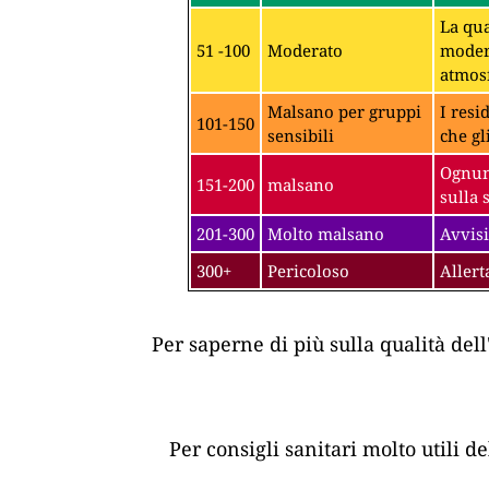
La qua
51 -100
Moderato
modera
atmosf
Malsano per gruppi
I resi
101-150
sensibili
che gl
Ognuno
151-200
malsano
sulla 
201-300
Molto malsano
Avvisi
300+
Pericoloso
Allert
Per saperne di più sulla qualità dell
Per consigli sanitari molto utili d