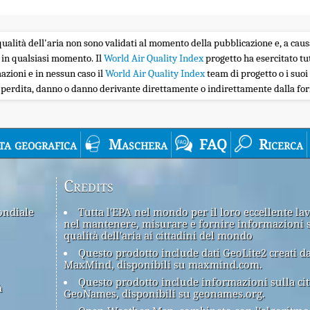
la qualità dell'aria non sono validati al momento della pubblicazione e, a caus
 in qualsiasi momento. Il
World Air Quality Index
progetto ha esercitato tu
zioni e in nessun caso il
World Air Quality Index
team di progetto o i suoi 
i perdita, danno o danno derivante direttamente o indirettamente dalla forn
ta geografica
Maschera
FAQ
Ricerca
Credits
ondiale
Tutta l'EPA nel mondo per il loro eccellente la
nel mantenere, misurare e fornire informazioni 
qualità dell'aria ai cittadini del mondo
Questo prodotto include dati GeoLite2 creati d
MaxMind, disponibili su maxmind.com.
Questo prodotto include informazioni sulla cit
à
GeoNames, disponibili su geonames.org.