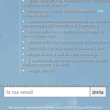
Open Weather Map, combinato con l'algoritmo
miglioramento qweather™
Programma Citizen Weather Observer
via
cwop.waqi.info
Contiene informazioni modificate sul servizio
monitoraggio dell'atmosfera di Copernicus
Alcune delle icone realizzate da Freepik da
www.flaticon.com
,
Alcune delle icone provengono da icons8.com
Geocodifica inversa tramite locationiq.com
Mappa di base e dati da OpenStreetMap.
Il posto ideale per godersi una buona qualità
dell'aria mentre si fa surf!
Design QUACO
ailing list mensile gratuita e ricevi una notifica quando sono dis
invia
This page has been generated on Friday, Aug 7th 2026, 16:10 pm CST from jp2n