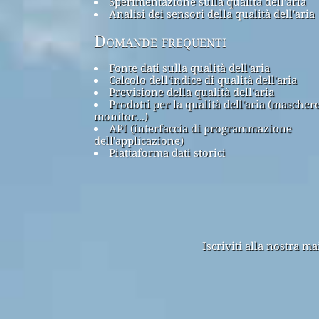
Sperimentazione sulla qualità dell'aria
Analisi dei sensori della qualità dell'aria
Domande frequenti
Fonte dati sulla qualità dell'aria
Calcolo dell'indice di qualità dell'aria
Previsione della qualità dell'aria
Prodotti per la qualità dell'aria (maschere
monitor...)
API (interfaccia di programmazione
dell'applicazione)
Piattaforma dati storici
Iscriviti alla nostra m