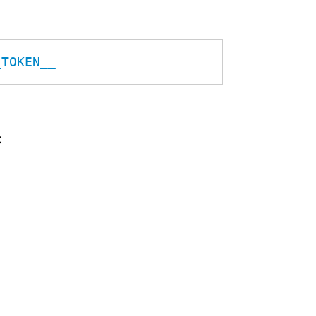
_TOKEN__
: