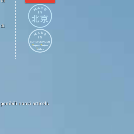
 di
 di
ponibili nuovi articoli.