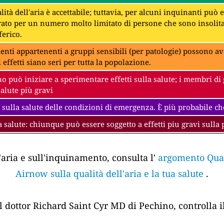
lità dell'aria è accettabile; tuttavia, per alcuni inquinanti può
to per un numero molto limitato di persone che sono insolit
erico.
denti appartenenti a gruppi sensibili (per patologie) possono av
i effetti siano seri per tutta la popolazione.
 può iniziare a sperimentare effetti sulla salute; i membri di 
salute più gravi
 sulla salute delle condizioni di emergenza. È più probabile che
a salute: chiunque può essere soggetto a effetti piu gravi sulla 
'aria e sull'inquinamento, consulta l'
argomento Quali
Airnow sulla qualità dell'aria e la tua salute
.
el dottor Richard Saint Cyr MD di Pechino, controlla i