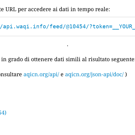
nte URL per accedere ai dati in tempo reale:
/api.waqi.info/feed/@10454/?token=__YOUR
.
in grado di ottenere dati simili al risultato seguente
consultare
aqicn.org/api/
e
aqicn.org/json-api/doc/
)
54)