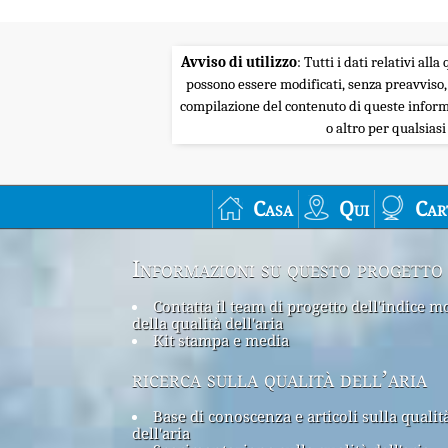
Avviso di utilizzo
: Tutti i dati relativi al
possono essere modificati, senza preavviso,
compilazione del contenuto di queste informa
o altro per qualsias
Casa
Qui
Car
Informazioni su questo progetto
Contatta il team di progetto dell'indice m
della qualità dell'aria
Kit stampa e media
ricerca sulla qualità dell’aria
Base di conoscenza e articoli sulla qualit
dell'aria