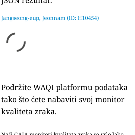
JSON rezultat:
Jangseong-eup, Jeonnam (ID: H10454)
Podržite WAQI platformu podataka
tako što ćete nabaviti svoj monitor
kvaliteta zraka.
Naši GAIA monitori kvaliteta zraka se vrlo lako