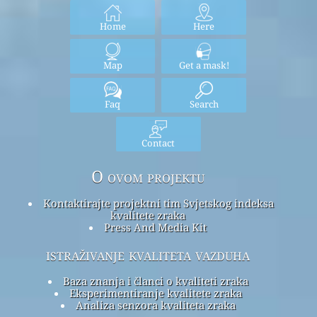
Home
Here
Map
Get a mask!
Faq
Search
Contact
O ovom projektu
Kontaktirajte projektni tim Svjetskog indeksa
kvalitete zraka
Press And Media Kit
istraživanje kvaliteta vazduha
Baza znanja i članci o kvaliteti zraka
Eksperimentiranje kvalitete zraka
Analiza senzora kvaliteta zraka