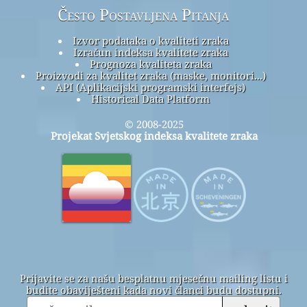
Često Postavljena Pitanja
Izvor podataka o kvaliteti zraka
Izračun indeksa kvalitete zraka
Prognoza kvaliteta zraka
Proizvodi za kvalitet zraka (maske, monitori...)
API (Aplikacijski programski interfejs)
Historical Data Platform
© 2008-2025
Projekat Svjetskog indeksa kvalitete zraka
Prijavite se za našu besplatnu mjesečnu mailing listu i
budite obaviješteni kada novi članci budu dostupni.