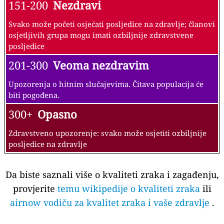
151-200
Nezdravi
Svako može početi osjećati posljedice na zdravlje; članovi
osjetljivih grupa mogu imati ozbiljnije zdravstvene
posljedice
201-300
Veoma nezdravim
Upozorenja o hitnim slučajevima. Čitava populacija će
biti pogođena.
300+
Opasno
Zdravstveno upozorenje: svako može osjetiti ozbiljnije
posljedice na zdravlje
Da biste saznali više o kvaliteti zraka i zagađenju,
provjerite
temu wikipedije o kvaliteti zraka
ili
airnow vodiču za kvalitet zraka i vaše zdravlje
.