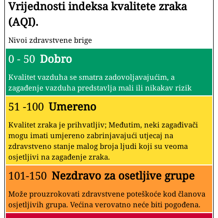
Vrijednosti indeksa kvalitete zraka
(AQI).
Nivoi zdravstvene brige
0 - 50
Dobro
Kvalitet vazduha se smatra zadovoljavajućim, a
zagađenje vazduha predstavlja mali ili nikakav rizik
51 -100
Umereno
Kvalitet zraka je prihvatljiv; Međutim, neki zagađivači
mogu imati umjereno zabrinjavajući utjecaj na
zdravstveno stanje malog broja ljudi koji su veoma
osjetljivi na zagađenje zraka.
101-150
Nezdravo za osetljive grupe
Može prouzrokovati zdravstvene poteškoće kod članova
osjetljivih grupa. Većina verovatno neće biti pogođena.