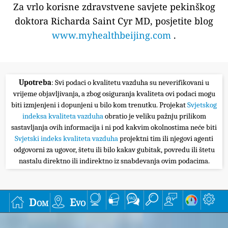
Za vrlo korisne zdravstvene savjete pekinškog
doktora Richarda Saint Cyr MD, posjetite blog
www.myhealthbeijing.com
.
Upotreba
: Svi podaci o kvalitetu vazduha su neverifikovani u
vrijeme objavljivanja, a zbog osiguranja kvaliteta ovi podaci mogu
biti izmjenjeni i dopunjeni u bilo kom trenutku. Projekat
Svjetskog
indeksa kvaliteta vazduha
obratio je veliku pažnju prilikom
sastavljanja ovih informacija i ni pod kakvim okolnostima neće biti
Svjetski indeks kvaliteta vazduha
projektni tim ili njegovi agenti
odgovorni za ugovor, štetu ili bilo kakav gubitak, povredu ili štetu
nastalu direktno ili indirektno iz snabdevanja ovim podacima.
Dom
Evo