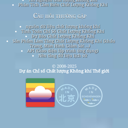
Phân Tích Cảm Biến Chất Lượng Không Khí
Câu hỏi thường gặp
nguồn dữ liệu chất lượng không khí
Tính Toán Chỉ Số Chất Lượng Không Khí
Dự Báo Chất Lượng Không Khí
Sản Phẩm Làm Tăng Chất Lượng Không Khí (khẩu
Trang, Màn Hình Giám Sát ...)
API (Giao diện lập trình ứng dụng)
Nền tảng dữ liệu lịch sử
© 2008-2025
Dự án Chỉ số Chất lượng Không khí Thế giới