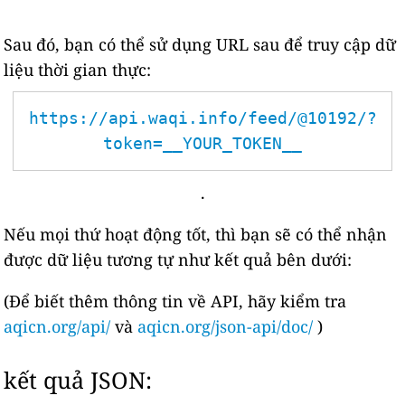
Sau đó, bạn có thể sử dụng URL sau để truy cập dữ
liệu thời gian thực:
https://api.waqi.info/feed/@10192/?
token=__YOUR_TOKEN__
.
Nếu mọi thứ hoạt động tốt, thì bạn sẽ có thể nhận
được dữ liệu tương tự như kết quả bên dưới:
(Để biết thêm thông tin về API, hãy kiểm tra
aqicn.org/api/
và
aqicn.org/json-api/doc/
)
kết quả JSON: