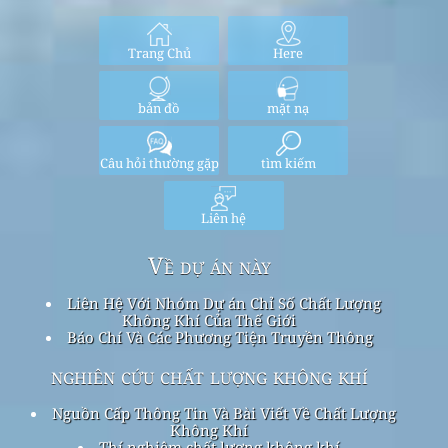
Trang Chủ
Here
bản đồ
mặt nạ
Câu hỏi thường gặp
tìm kiếm
Liên hệ
Về dự án này
Liên Hệ Với Nhóm Dự án Chỉ Số Chất Lượng
Không Khí Của Thế Giới
Báo Chí Và Các Phương Tiện Truyền Thông
nghiên cứu chất lượng không khí
Nguồn Cấp Thông Tin Và Bài Viết Về Chất Lượng
Không Khí
Thí nghiệm chất lượng không khí