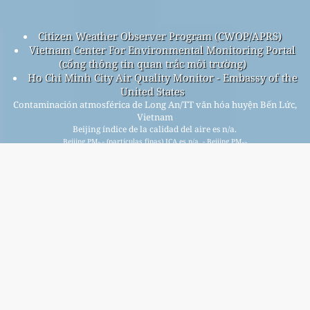
Citizen Weather Observer Program (CWOP/APRS)
Vietnam Center For Environmental Monitoring Portal
(cổng thông tin quan trắc môi trường)
Ho Chi Minh City Air Quality Monitor - Embassy of the
United States
Contaminación atmosférica de Long An/TT văn hóa huyện Bến Lức,
Vietnam
Beijing índice de la calidad del aire es n/a.
Beijing PM
(partículas finas) ICA es n/a. - Beijing PM
2.5
10
(particulalas respirable) ICA es n/a. - Beijing NO
(dióxido de
2
nitrógeno) ICA es n/a. - Beijing SO
(dióxido de azufre) ICA es
2
11. - Beijing O
(ozono) ICA es 2. - Beijing CO (monóxido de
3
carbón) ICA es 19. -
Regístrese en nuestra lista de correo mensual gratuita y
reciba notificaciones cuando haya nuevos artículos
disponibles.
entregar