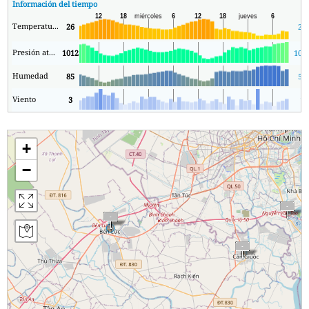
Información del tiempo
Temperatura.
26
23
Presión atmosférica
1012
100
Humedad
85
57
Viento
3
1
+
−