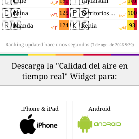
🇨🇱
🇹🇯
130
101
Chile
Tayikistán
🇨🇳
🇵🇸
125
100
China
Territorios Palestinos
🇷🇼
🇰🇪
124
93
Ruanda
Kenia
Ranking updated hace unos segundos
(7 de ago. de 2026 8:39)
Descarga la "Calidad del aire en
tiempo real" Widget para:
iPhone & iPad
Android