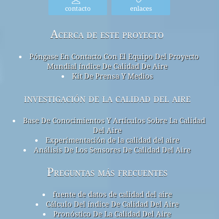
contacto
enlaces
Acerca de este proyecto
Póngase En Contacto Con El Equipo Del Proyecto
Mundial índice De Calidad De Aire
Kit De Prensa Y Medios
investigación de la calidad del aire
Base De Conocimientos Y Artículos Sobre La Calidad
Del Aire
Experimentación de la calidad del aire
Análisis De Los Sensores De Calidad Del Aire
Preguntas más frecuentes
fuente de datos de calidad del aire
Cálculo Del índice De Calidad Del Aire
Pronóstico De La Calidad Del Aire