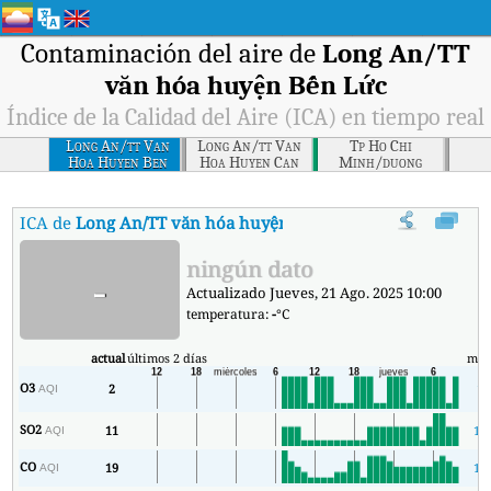
Contaminación del aire de
Long An/TT
văn hóa huyện Bến Lức
Índice de la Calidad del Aire (ICA) en tiempo real
Long An/tt Van
Long An/tt Van
Tp Ho Chi
Hoa Huyen Ben
Hoa Huyen Can
Minh/duong
Luc
Giuoc
Nguyen Van Tao,
Ap 3, Nha Be - Kttv
- Tram Cam Bien
ICA de
Long An/TT văn hóa huyện Bến Lức
:
Índice de la Calida
ningún dato
-
Actualizado Jueves, 21 Ago. 2025 10:00
temperatura:
-
°C
actual
últimos 2 días
mín
O3
2
1
AQI
SO2
11
10
AQI
CO
19
17
AQI