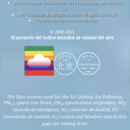
Productos De Calidad Del Aire (máscaras, Monitores
...)
API (interfaz de programación de aplicaciones)
Plataforma de datos históricos
© 2008-2025
El proyecto del índice mundial de calidad del aire
The Data sources used for the Air Quality, Air Pollution,
PM
(
partículas finas
), PM
(
particulalas respirable
), NO
2.5
10
2
(
dióxido de nitrógeno
), SO
(
dióxido de azufre
), CO
2
(
monóxido de carbón
), O
(
ozono
) and Weather data in this
3
page are coming from: