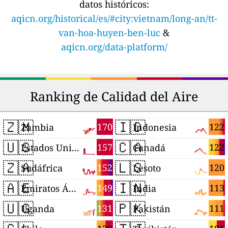
datos históricos:
aqicn.org/historical/es/#city:vietnam/long-an/tt-
van-hoa-huyen-ben-luc
&
aqicn.org/data-platform/
Ranking de Calidad del Aire
🇿🇲
🇮🇩
170
122
Zambia
Indonesia
🇺🇸
🇨🇦
157
122
Estados Unidos
Canadá
🇿🇦
🇱🇸
152
120
Sudáfrica
Lesoto
🇦🇪
🇮🇳
149
113
Emiratos Árabes Unidos
India
🇺🇬
🇵🇰
131
111
Uganda
Pakistán