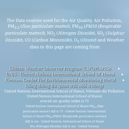
The Data sources used for the Air Quality, Air Pollution,
PM
(
fine particulate matter
), PM
(
PM10 (Respirable
2.5
10
particulate matter)
), NO
(
Nitrogen Dioxide
), SO
(
Sulphur
2
2
Dioxide
), CO (
Carbon Monoxide
), O
(
Ozone
) and Weather
3
data in this page are coming from:
Citizen Weather Observer Program (CWOP/APRS)
UNIS - United Nations International School Of Hanoi
Vietnam Center For Environmental Monitoring Portal
(cổng thông tin quan trắc môi trường)
United Nations International School of Hanoi, Vietnam Air Pollution
United Nations International School of Hanoi
overall air quality index is 73
United Nations International School of Hanoi PM
(fine
2.5
particulate matter) AQI is 73 - United Nations International
School of Hanoi PM
(PM10 (Respirable particulate matter))
10
AQI is n/a - United Nations International School of Hanoi
NO
(Nitrogen Dioxide) AQI is n/a - United Nations
2