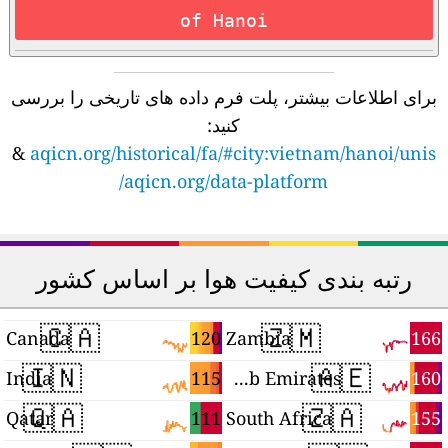
of Hanoi
برای اطلاعات بیشتر، پلت فرم داده های تاریخی را بررسی
کنید:
&
aqicn.org/historical/fa/#city:vietnam/hanoi/unis
aqicn.org/data-platform/
رتبه بندی کیفیت هوا بر اساس کشور
🇨🇦
🇿🇲
9
120
166
Canada
Zambia
🇮🇳
🇦🇪
8
115
160
India
United Arab Emirates
🇶🇦
🇿🇦
1
111
155
Qatar
South Africa