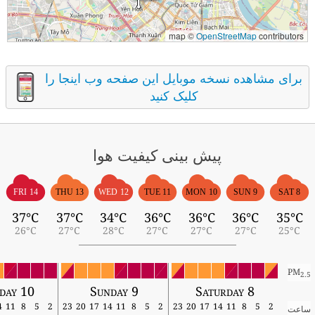
map ©
OpenStreetMap
contributors
برای مشاهده نسخه موبایل این صفحه وب اینجا را
کلیک کنید
پیش بینی کیفیت هوا
FRI 14
THU 13
WED 12
TUE 11
MON 10
SUN 9
SAT 8
37°C
37°C
34°C
36°C
36°C
36°C
35°C
26°C
27°C
28°C
27°C
27°C
27°C
25°C
PM
2.5
day 10
Sunday 9
Saturday 8
14
11
8
5
2
23
20
17
14
11
8
5
2
23
20
17
14
11
8
5
2
ساعت