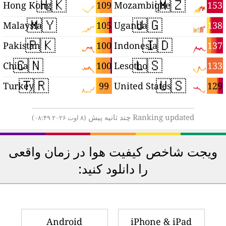
🇭🇰
🇲🇿
1
109
153
Hong Kong
Mozambique
🇲🇾
🇺🇬
5
105
138
Malaysia
Uganda
🇵🇰
🇮🇩
3
100
137
Pakistan
Indonesia
🇨🇳
🇱🇸
2
100
133
China
Lesotho
🇹🇷
🇺🇸
1
99
129
Turkey
United States
Ranking updated چند ثانیه پیش
(۸ اوت ۲۰۲۶ ۰۸:۴۹)
ویجت شاخص کیفیت هوا در زمان واقعی
را دانلود کنید:
Android
iPhone & iPad