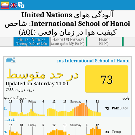
آلودگی هوای
United Nations
International School of Hanoi
: شاخص
کیفیت هوا در زمان واقعی (AQI)
United Nations
Hanoi US Embassy
Hanoi
International
Trường Quốc tế Liên
Đại sứ quán Mỹ, Hà Nội
Hà Nội
Hợp Quốc Hà Nội
School of Hanoi
:
AQI
United Nations International School of Hanoi
شاخص کیفیت هوای بی‌درنگ of Hanoi (AQI
در حد متوسط
73
Updated on Saturday 14:00
درجه حرارت:
33
°C
جاری
2 روز گذشته
دقیقه
حد
PM2.5
7
61
73
AQI
اطلاعات آب و
Temp
26
33