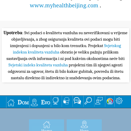
www.myhealthbeijing.com
.
Upotreba
: Svi podaci o kvalitetu vazduha su neverifikovani u vrijeme
objavljivanja, a zbog osiguranja kvaliteta ovi podaci mogu biti
izmjenjeni i dopunjeni u bilo kom trenutku. Projekat
Svjetskog
indeksa kvaliteta vazduha
obratio je veliku pažnju prilikom
sastavljanja ovih informacija i ni pod kakvim okolnostima neće biti
Svjetski indeks kvaliteta vazduha
projektni tim ili njegovi agenti
odgovorni za ugovor, štetu ili bilo kakav gubitak, povredu ili štetu
nastalu direktno ili indirektno iz snabdevanja ovim podacima.
Dom
Evo
Home
Here