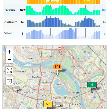
Pressure
1002
1000
Humidity
69
67
Wind
5
1
+
−