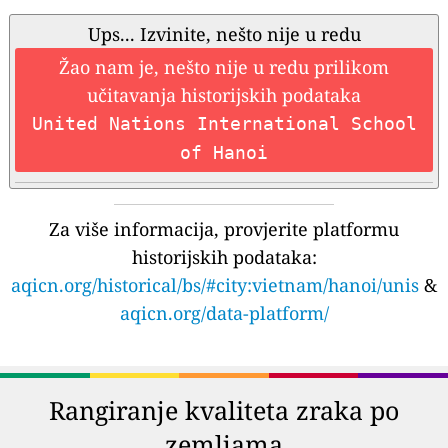
Ups... Izvinite, nešto nije u redu
Žao nam je, nešto nije u redu prilikom
učitavanja historijskih podataka
United Nations International School
of Hanoi
Za više informacija, provjerite platformu
historijskih podataka:
aqicn.org/historical/bs/#city:vietnam/hanoi/unis
&
aqicn.org/data-platform/
Rangiranje kvaliteta zraka po
zemljama