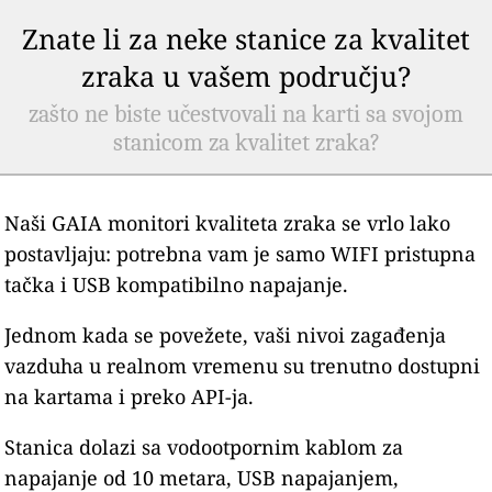
Znate li za neke stanice za kvalitet
zraka u vašem području?
zašto ne biste učestvovali na karti sa svojom
stanicom za kvalitet zraka?
Naši GAIA monitori kvaliteta zraka se vrlo lako
postavljaju: potrebna vam je samo WIFI pristupna
tačka i USB kompatibilno napajanje.
Jednom kada se povežete, vaši nivoi zagađenja
vazduha u realnom vremenu su trenutno dostupni
na kartama i preko API-ja.
Stanica dolazi sa vodootpornim kablom za
napajanje od 10 metara, USB napajanjem,