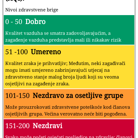
Nivoi zdravstvene brige
0 - 50
Dobro
Kvalitet vazduha se smatra zadovoljavajućim, a
zagađenje vazduha predstavlja mali ili nikakav rizik
51 -100
Umereno
Kvalitet zraka je prihvatljiv; Međutim, neki zagađivači
mogu imati umjereno zabrinjavajući utjecaj na
zdravstveno stanje malog broja ljudi koji su veoma
osjetljivi na zagađenje zraka.
101-150
Nezdravo za osetljive grupe
Može prouzrokovati zdravstvene poteškoće kod članova
osjetljivih grupa. Većina verovatno neće biti pogođena.
151-200
Nezdravi
Svako može početi osjećati posljedice na zdravlje; članovi