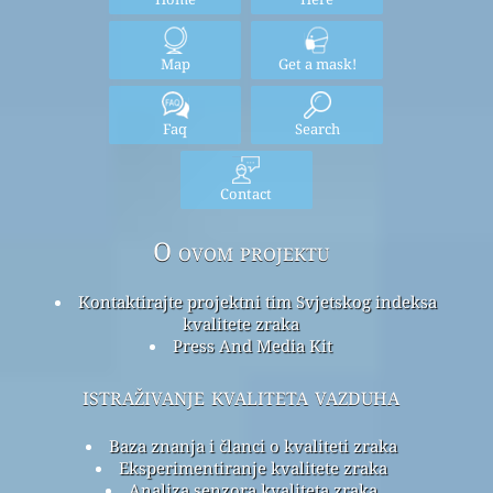
Map
Get a mask!
Faq
Search
Contact
O ovom projektu
Kontaktirajte projektni tim Svjetskog indeksa
kvalitete zraka
Press And Media Kit
istraživanje kvaliteta vazduha
Baza znanja i članci o kvaliteti zraka
Eksperimentiranje kvalitete zraka
Analiza senzora kvaliteta zraka