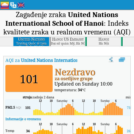
Zagađenje zraka
United Nations
International School of Hanoi
: Indeks
kvalitete zraka u realnom vremenu (AQI)
United Nations
Hanoi US Embassy
Hanoi
International
Trường Quốc tế Liên
Đại sứ quán Mỹ, Hà Nội
Hà Nội
Hợp Quốc Hà Nội
School of Hanoi
AQI za
United Nations International School of Hanoi
:
Indeks 
Nezdravo
101
za osetljive grupe
Updated on Sunday 10:00
temperatura:
34
°C
struja
zadnja 2 dana
min
PM2.5
101
73
AQI
Informacije o vremenu
Temp
34
26