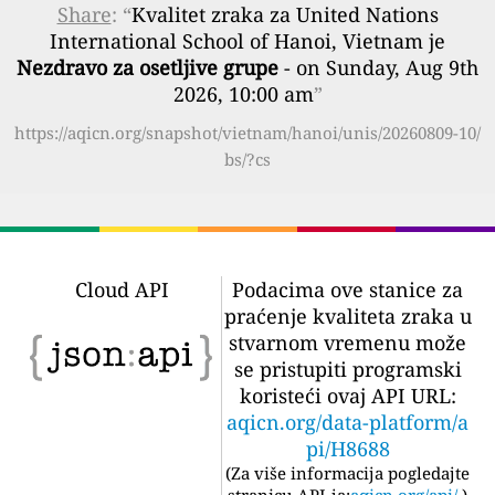
Share
: “
Kvalitet zraka za United Nations
International School of Hanoi, Vietnam je
Nezdravo za osetljive grupe
- on Sunday, Aug 9th
2026, 10:00 am
”
https://aqicn.org/snapshot/vietnam/hanoi/unis/20260809-10/
bs/?cs
Cloud API
Podacima ove stanice za
praćenje kvaliteta zraka u
stvarnom vremenu može
se pristupiti programski
koristeći ovaj API URL:
aqicn.org/data-platform/a
pi/H8688
(
Za više informacija pogledajte
stranicu API-ja:
aqicn.org/api/
)