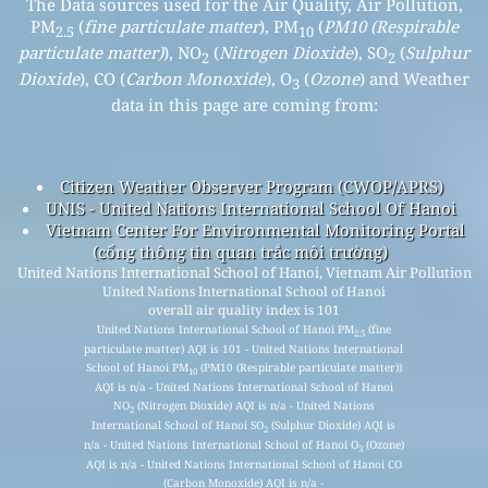
The Data sources used for the Air Quality, Air Pollution,
PM
(
fine particulate matter
), PM
(
PM10 (Respirable
2.5
10
particulate matter)
), NO
(
Nitrogen Dioxide
), SO
(
Sulphur
2
2
Dioxide
), CO (
Carbon Monoxide
), O
(
Ozone
) and Weather
3
data in this page are coming from:
Citizen Weather Observer Program (CWOP/APRS)
UNIS - United Nations International School Of Hanoi
Vietnam Center For Environmental Monitoring Portal
(cổng thông tin quan trắc môi trường)
United Nations International School of Hanoi, Vietnam Air Pollution
United Nations International School of Hanoi
overall air quality index is 101
United Nations International School of Hanoi PM
(fine
2.5
particulate matter) AQI is 101 - United Nations International
School of Hanoi PM
(PM10 (Respirable particulate matter))
10
AQI is n/a - United Nations International School of Hanoi
NO
(Nitrogen Dioxide) AQI is n/a - United Nations
2
International School of Hanoi SO
(Sulphur Dioxide) AQI is
2
n/a - United Nations International School of Hanoi O
(Ozone)
3
AQI is n/a - United Nations International School of Hanoi CO
(Carbon Monoxide) AQI is n/a -