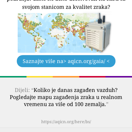
svojom stanicom za kvalitet zraka?
Saznajte više na
> aqicn.org/gaia/ <
Dijeli: “
Koliko je danas zagađen vazduh?
Pogledajte mapu zagađenja zraka u realnom
vremenu za više od 100 zemalja.
”
https://aqicn.org/here/bs/