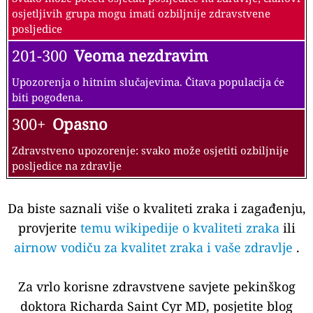
osjetljivih grupa mogu imati ozbiljnije zdravstvene
posljedice
201-300
Veoma nezdravim
Upozorenja o hitnim slučajevima. Čitava populacija će
biti pogođena.
300+
Opasno
Zdravstveno upozorenje: svako može osjetiti ozbiljnije
posljedice na zdravlje
Da biste saznali više o kvaliteti zraka i zagađenju,
provjerite
temu wikipedije o kvaliteti zraka
ili
airnow vodiču za kvalitet zraka i vaše zdravlje
.
Za vrlo korisne zdravstvene savjete pekinškog
doktora Richarda Saint Cyr MD, posjetite blog