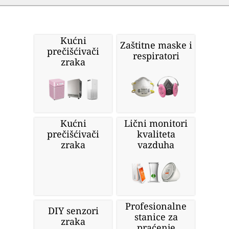
Kućni
Zaštitne maske i
prečišćivači
respiratori
zraka
Kućni
Lični monitori
prečišćivači
kvaliteta
zraka
vazduha
Profesionalne
DIY senzori
stanice za
zraka
praćenje