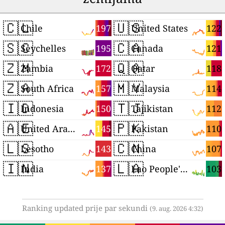
🇨🇱
🇺🇸
197
122
Chile
United States
🇸🇨
🇨🇦
195
121
Seychelles
Canada
🇿🇲
🇶🇦
172
118
Zambia
Qatar
🇿🇦
🇲🇾
157
114
South Africa
Malaysia
🇮🇩
🇹🇯
150
112
Indonesia
Tajikistan
🇦🇪
🇵🇰
145
110
United Arab Emirates
Pakistan
🇱🇸
🇨🇳
143
107
Lesotho
China
🇮🇳
🇱🇦
137
103
India
Lao People's Democratic Republic
Ranking updated prije par sekundi
(9. aug. 2026 4:32)