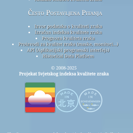
Često Postavljena Pitanja
Izvor podataka o kvaliteti zraka
Izračun indeksa kvalitete zraka
Prognoza kvaliteta zraka
Proizvodi za kvalitet zraka (maske, monitori...)
API (Aplikacijski programski interfejs)
Historical Data Platform
© 2008-2025
Projekat Svjetskog indeksa kvalitete zraka