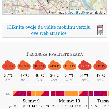
map ©
OpenStreetMap
contributors
Kliknite ovdje da vidite mobilnu verziju
ove web stranice
Prognoza kvalitete zraka
SUN 9
MON 10
TUE 11
WED 12
THU 13
FRI 14
SAT 15
37°C
37°C
36°C
36°C
37°C
37°C
37°C
27°C
26°C
27°C
28°C
27°C
28°C
28°C
PM
2.5
Sunday 9
Monday 10
Tuesd
2
5
8
11
14
17
20
23
2
5
8
11
14
17
20
23
2
5
8
11
sat