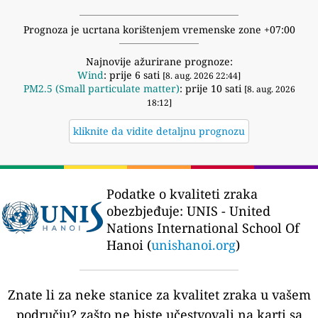
Prognoza je ucrtana korištenjem vremenske zone +07:00
Najnovije ažurirane prognoze:
Wind
: prije 6 sati
[8. aug. 2026 22:44]
PM2.5 (Small particulate matter)
: prije 10 sati
[8. aug. 2026
18:12]
kliknite da vidite detaljnu prognozu
Podatke o kvaliteti zraka
obezbjeđuje:
UNIS - United
Nations International School Of
Hanoi (
unishanoi.org
)
Znate li za neke stanice za kvalitet zraka u vašem
području?
zašto ne biste učestvovali na karti sa