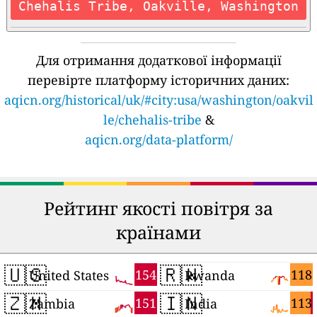
Chehalis Tribe, Oakville, Washington
Для отримання додаткової інформації
перевірте платформу історичних даних:
aqicn.org/historical/uk/#city:usa/washington/oakvil
le/chehalis-tribe
&
aqicn.org/data-platform/
Рейтинг якості повітря за
країнами
🇺🇸
🇷🇼
154
118
United States
Rwanda
🇿🇲
🇮🇳
151
113
Zambia
India