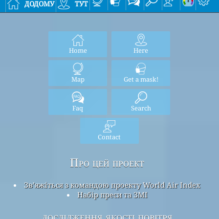
додому
тут
Home
Here
Map
Get a mask!
Faq
Search
Contact
Про цей проект
Зв’яжіться з командою проекту World Air Index
Набір преси та ЗМІ
дослідження якості повітря