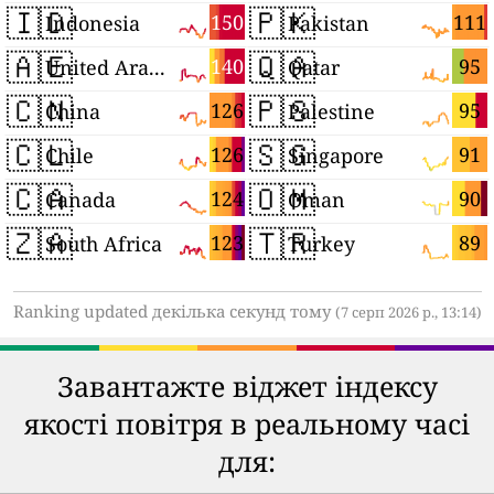
🇮🇩
🇵🇰
150
111
Indonesia
Pakistan
🇦🇪
🇶🇦
140
95
United Arab Emirates
Qatar
🇨🇳
🇵🇸
126
95
China
Palestine
🇨🇱
🇸🇬
126
91
Chile
Singapore
🇨🇦
🇴🇲
124
90
Canada
Oman
🇿🇦
🇹🇷
123
89
South Africa
Turkey
Ranking updated декілька секунд тому
(7 серп 2026 р., 13:14)
Завантажте віджет індексу
якості повітря в реальному часі
для: