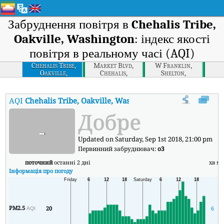
Забруднення повітря в
Chehalis Tribe,
Oakville, Washington
: індекс якості
повітря в реальному часі (AQI)
Chehalis Tribe,
Market Blvd,
W Franklin,
Oakville,
Chehalis,
Shelton,
Washington
Washington
Washington
AQI
Chehalis Tribe, Oakville, Washington
:
Індекс якості повітр
Добре
-
Updated on Saturday, Sep 1st 2018, 21:00 pm
Первинний забруднювач:
o3
поточний
останні 2 дні
хв
ма
Інформація про погоду
PM2.5
20
6
2
AQI