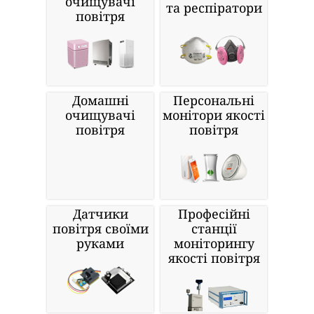
очищувачі
та респіратори
повітря
Домашні
Персональні
очищувачі
монітори якості
повітря
повітря
Датчики
Професійні
повітря своїми
станції
руками
моніторингу
якості повітря