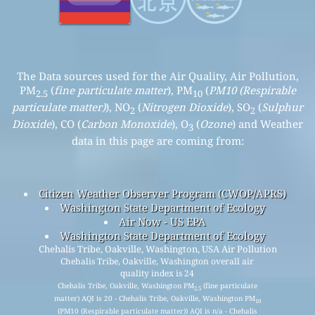
The Data sources used for the Air Quality, Air Pollution,
PM
(
fine particulate matter
), PM
(
PM10 (Respirable
2.5
10
particulate matter)
), NO
(
Nitrogen Dioxide
), SO
(
Sulphur
2
2
Dioxide
), CO (
Carbon Monoxide
), O
(
Ozone
) and Weather
3
data in this page are coming from:
Citizen Weather Observer Program (CWOP/APRS)
Washington State Department of Ecology
Air Now - US EPA
Washington State Department of Ecology
Chehalis Tribe, Oakville, Washington, USA Air Pollution
Chehalis Tribe, Oakville, Washington overall air
quality index is 24
Chehalis Tribe, Oakville, Washington PM
(fine particulate
2.5
matter) AQI is 20 - Chehalis Tribe, Oakville, Washington PM
10
(PM10 (Respirable particulate matter)) AQI is n/a - Chehalis