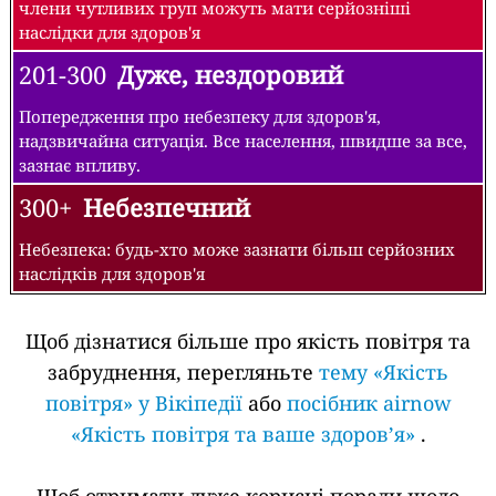
члени чутливих груп можуть мати серйозніші
наслідки для здоров'я
201-300
Дуже, нездоровий
Попередження про небезпеку для здоров'я,
надзвичайна ситуація. Все населення, швидше за все,
зазнає впливу.
300+
Небезпечний
Небезпека: будь-хто може зазнати більш серйозних
наслідків для здоров'я
Щоб дізнатися більше про якість повітря та
забруднення, перегляньте
тему «Якість
повітря» у Вікіпедії
або
посібник airnow
«Якість повітря та ваше здоров’я»
.