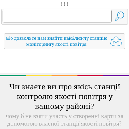
↓ ↓ ↓
або дозвольте нам знайти найближчу станцію
моніторингу якості повітря
Чи знаєте ви про якісь станції
контролю якості повітря у
вашому районі?
чому б не взяти участь у створенні карти за
допомогою власної станції якості повітря?