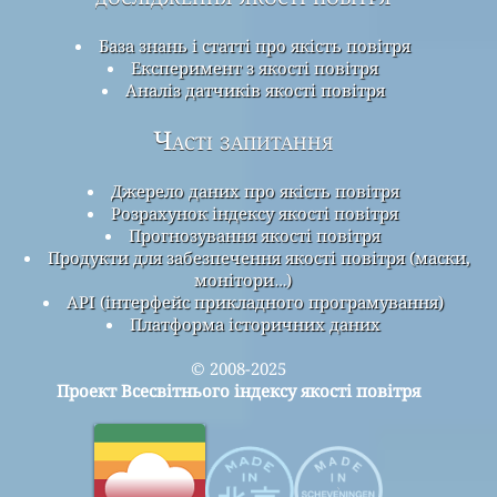
База знань і статті про якість повітря
Експеримент з якості повітря
Аналіз датчиків якості повітря
Часті запитання
Джерело даних про якість повітря
Розрахунок індексу якості повітря
Прогнозування якості повітря
Продукти для забезпечення якості повітря (маски,
монітори…)
API (інтерфейс прикладного програмування)
Платформа історичних даних
© 2008-2025
Проект Всесвітнього індексу якості повітря