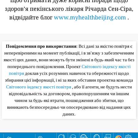
Щоб отримати дуже корисні поради щодо
здоров’я пекінського лікаря Річарда Сен-Сіра,
відвідайте блог
www.myhealthbeijing.com
.
Повідомлення про використання
: Всі дані за якістю повітря є
неперевіреними на момент публікації, і в зв'язку з забезпеченням
якості цих даних, вони можуть бути змінені в будь-який час та без
попереднього повідомлення. Проект
Світового індексу якості
повітря
доклав усіх розумних навичок та обережності щодо
збирання цієї інформації, і ні за яких обставин проектна команда
Світового індексу якості повітря
, або її агенти, не будуть нести
відповідальність за договором, правопорушенням чи іншим
чином за будь-які втрати, пошкодження або збитки, що
виникають безпосередньо чи опосередковано від надання цих
даних.