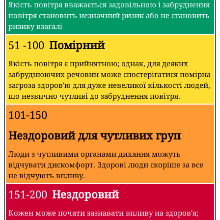
Якість повітря вважається задовільною і забруднення
повітря становить незначний ризик або не становить
ризику взагалі
51 -100
Помірний
Якість повітря є прийнятною; однак, для деяких
забруднюючих речовин може спостерігатися помірна
загроза здоров'ю для дуже невеликої кількості людей,
що незвично чутливі до забруднення повітря.
101-150
Нездоровий для чутливих груп
Люди з чутливими органами дихання можуть
відчувати дискомфорт. Здорові люди скоріше за все
не відчують впливу.
151-200
Нездоровий
Кожен може почати зазнавати впливу на здоров'я;