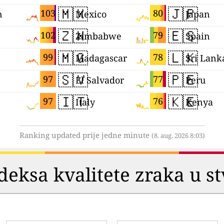
🇲🇽
🇯🇵
103
80
n
Mexico
Japan
🇿🇼
🇪🇸
102
79
Zimbabwe
Spain
🇲🇬
🇱🇰
99
78
Madagascar
Sri Lank
🇸🇻
🇵🇪
97
77
El Salvador
Peru
🇮🇹
🇰🇪
97
76
Italy
Kenya
Ranking updated prije jedne minute
(8. aug. 2026 8:03)
deksa kvalitete zraka u 