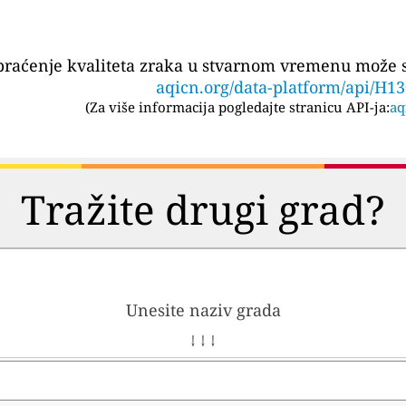
praćenje kvaliteta zraka u stvarnom vremenu može se
aqicn.org/data-platform/api/H1
(
Za više informacija pogledajte stranicu API-ja:
aq
Tražite drugi grad?
Unesite naziv grada
↓ ↓ ↓