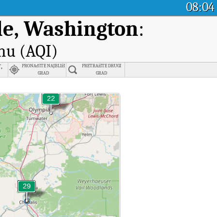
08:04
lle, Washington
:
nu (AQI)
,
PRONAđITE NAJBLIžI
PRETRAžITE DRUGI
GRAD
GRAD
ashington u stvarnom vremenu.