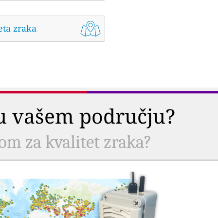
eta zraka
a u vašem području?
com za kvalitet zraka?