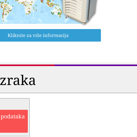
Kliknite za više informacija
i zraka
h podataka