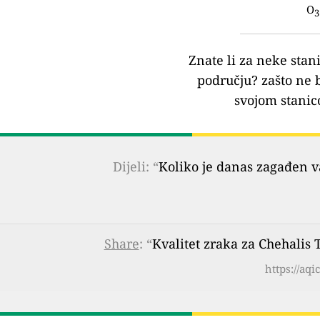
O
3
Znate li za neke stan
području?
zašto ne 
svojom stanic
Dijeli: “
Koliko je danas zagađen 
Share
: “
Kvalitet zraka za Chehalis 
https://aq