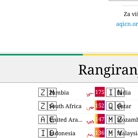
Za vi
aqicn.or
Rangiran
🇿🇲
🇮🇳
175
Zambia
India
🇿🇦
🇶🇦
152
South Africa
Qatar
🇦🇪
🇲🇿
147
United Arab Emirates
Mozamb
🇮🇩
🇲🇾
136
Indonesia
Malaysi