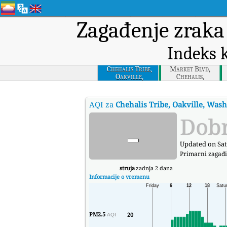
Zagađenje zrak
Indeks 
Chehalis Tribe,
Market Blvd,
Oakville,
Chehalis,
Washington
Washington
AQI za
Chehalis Tribe, Oakville, Was
-
Dob
Updated on Sat
Primarni zagađ
struja
zadnja 2 dana
Informacije o vremenu
PM2.5
20
AQI