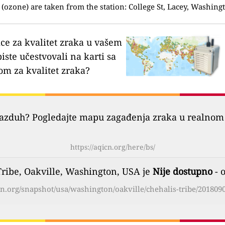
(ozone) are taken from the station: College St, Lacey, Washing
ice za kvalitet zraka u vašem
biste učestvovali na karti sa
om za kvalitet zraka?
vazduh? Pogledajte mapu zagađenja zraka u realnom 
https://aqicn.org/here/bs/
Tribe, Oakville, Washington, USA je
Nije dostupno
- 
icn.org/snapshot/usa/washington/oakville/chehalis-tribe/2018090