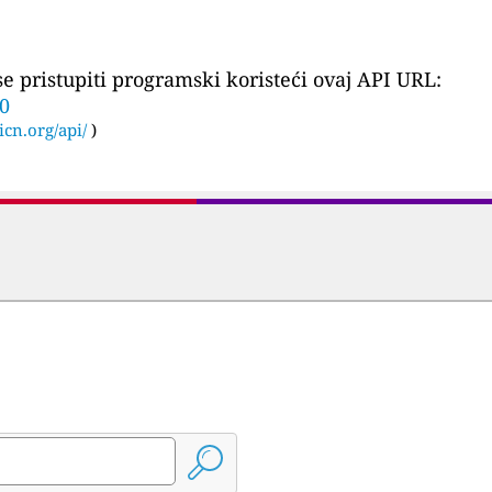
 pristupiti programski koristeći ovaj API URL:
30
icn.org/api/
)