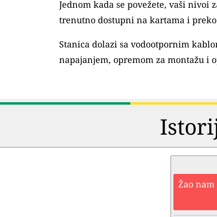
Jednom kada se povežete, vaši nivoi
trenutno dostupni na kartama i preko 
Stanica dolazi sa vodootpornim kablo
napajanjem, opremom za montažu i o
Istori
Žao nam j