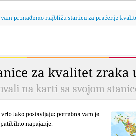
da vam pronađemo najbližu stanicu za praćenje kvalit
tanice za kvalitet zrak
ovali na karti sa svojom stani
 vrlo lako postavljaju: potrebna vam je
patibilno napajanje.