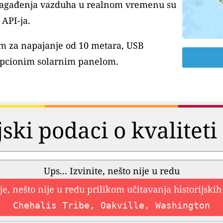
 zagađenja vazduha u realnom vremenu su
API-ja.
m za napajanje od 10 metara, USB
pcionim solarnim panelom.
jski podaci o kvalitet
Ups... Izvinite, nešto nije u redu
e, nešto nije u redu prilikom učitavanja historijski
Chehalis Tribe, Oakville, Washington