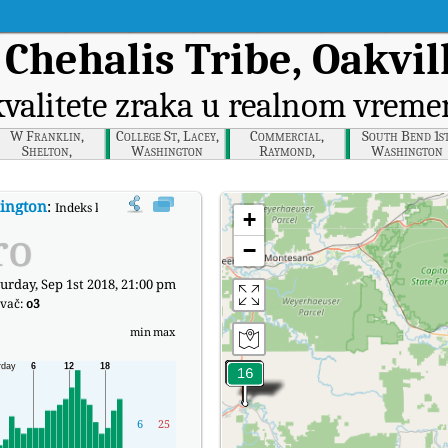
a
Chehalis Tribe, Oakvi
kvalitete zraka u realnom vreme
W Franklin,
College St, Lacey,
Commercial,
South Bend 1st
Shelton,
Washington
Raymond,
Washington
Washington
Washington
hington
:
Indeks kvaliteta zraka (AQI) kompanije Chehalis Tribe, Oakville, W
+
ro
−
urday, Sep 1st 2018, 21:00 pm
ivač:
o3
min
max
6
25