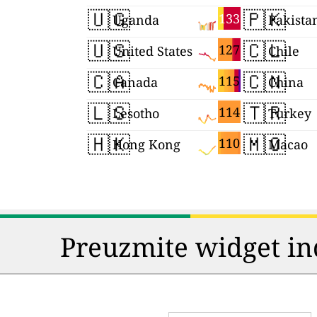
🇺🇬
🇵🇰
133
Uganda
Pakista
🇺🇸
🇨🇱
127
United States
Chile
🇨🇦
🇨🇳
115
Canada
China
🇱🇸
🇹🇷
114
Lesotho
Turkey
🇭🇰
🇲🇴
110
Hong Kong
Macao
Preuzmite widget in