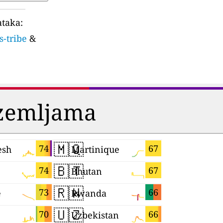
ataka:
s-tribe
&
 zemljama
🇲🇶
🇬🇭
74
67
esh
Martinique
Ghana
🇧🇹
🇦🇿
74
67
Bhutan
Azerbaija
🇷🇼
🇹🇹
73
66
e
Rwanda
🇺🇿
🇹🇭
70
66
Uzbekistan
Thailand