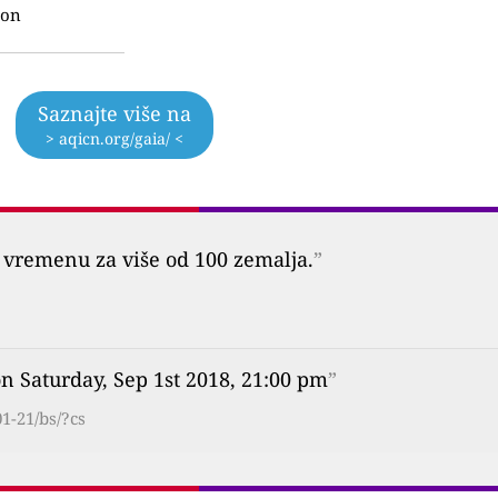
ton
Saznajte više na
> aqicn.org/gaia/ <
vremenu za više od 100 zemalja.
”
on Saturday, Sep 1st 2018, 21:00 pm
”
1-21/bs/?cs