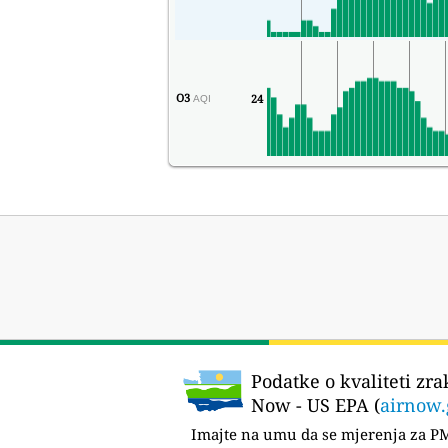
O3
24
AQI
Podatke o kvaliteti zr
Now - US EPA (
airnow.
Imajte na umu da se mjerenja za 