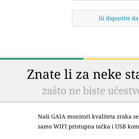
ili dopustite 
Znate li za neke s
zašto ne biste učestv
Naši GAIA monitori kvaliteta zraka se
samo WIFI pristupna tačka i USB kom