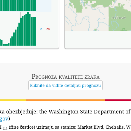
2
28
Prognoza kvalitete zraka
kliknite da vidite detaljnu prognozu
aka obezbjeđuje:
the Washington State Department of 
gov
)
PM
(fine čestice) uzimaju sa stanice:
Market Blvd, Chehalis, W
2,5