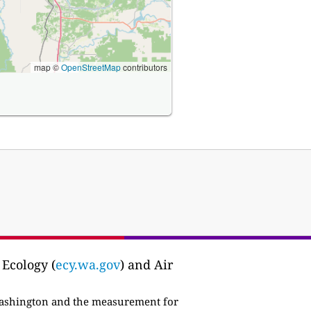
map ©
OpenStreetMap
contributors
Ecology (
ecy.wa.gov
) and Air
ashington and the measurement for