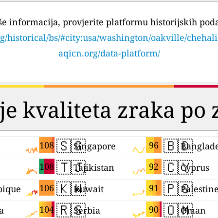
še informacija, provjerite platformu historijskih pod
g/historical/bs/#city:usa/washington/oakville/chehali
aqicn.org/data-platform/
je kvaliteta zraka po
🇸🇬
🇧🇩
108
96
Singapore
Banglad
🇹🇯
🇨🇾
108
92
Tajikistan
Cyprus
🇰🇼
🇵🇸
106
91
ique
Kuwait
Palestin
🇷🇸
🇴🇲
104
90
a
Serbia
Oman