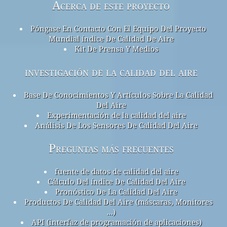
Acerca de este proyecto
Póngase En Contacto Con El Equipo Del Proyecto
Mundial índice De Calidad De Aire
Kit De Prensa Y Medios
investigación de la calidad del aire
Base De Conocimientos Y Artículos Sobre La Calidad
Del Aire
Experimentación de la calidad del aire
Análisis De Los Sensores De Calidad Del Aire
Preguntas más frecuentes
fuente de datos de calidad del aire
Cálculo Del índice De Calidad Del Aire
Pronóstico De La Calidad Del Aire
Productos De Calidad Del Aire (máscaras, Monitores
...)
API (interfaz de programación de aplicaciones)