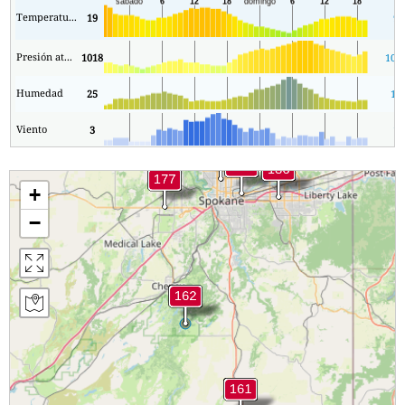
Temperatura.
19
9
Presión atmosférica
1018
101
Humedad
25
16
Viento
3
1
+
−