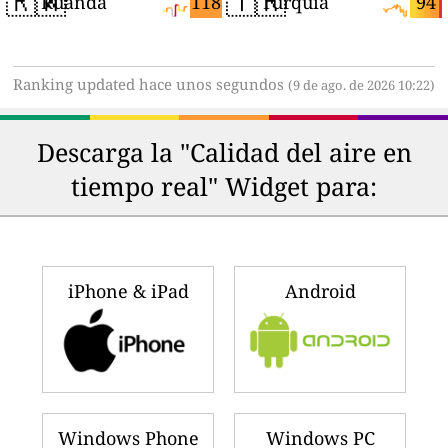
🇷🇼
🇹🇷
118
94
Ruanda
Turquía
Ranking updated hace unos segundos
(9 de ago. de 2026 10:22)
Descarga la "Calidad del aire en
tiempo real" Widget para:
iPhone & iPad
Android
Windows Phone
Windows PC