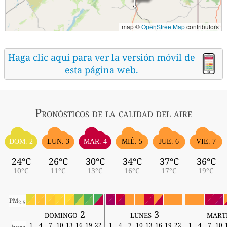
map ©
OpenStreetMap
contributors
Haga clic aquí para ver la versión móvil de
esta página web.
Pronósticos
de la calidad del aire
MIÉ. 5
DOM. 2
LUN. 3
MAR. 4
JUE. 6
VIE. 7
24°C
26°C
30°C
34°C
37°C
36°C
10°C
11°C
13°C
16°C
17°C
19°C
PM
2.5
domingo 2
lunes 3
mart
1
4
7
10
13
16
19
22
1
4
7
10
13
16
19
22
1
4
7
10