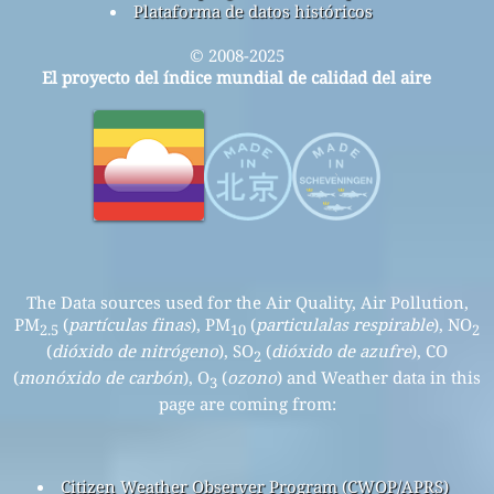
Plataforma de datos históricos
© 2008-2025
El proyecto del índice mundial de calidad del aire
The Data sources used for the Air Quality, Air Pollution,
PM
(
partículas finas
), PM
(
particulalas respirable
), NO
2.5
10
2
(
dióxido de nitrógeno
), SO
(
dióxido de azufre
), CO
2
(
monóxido de carbón
), O
(
ozono
) and Weather data in this
3
page are coming from:
Citizen Weather Observer Program (CWOP/APRS)