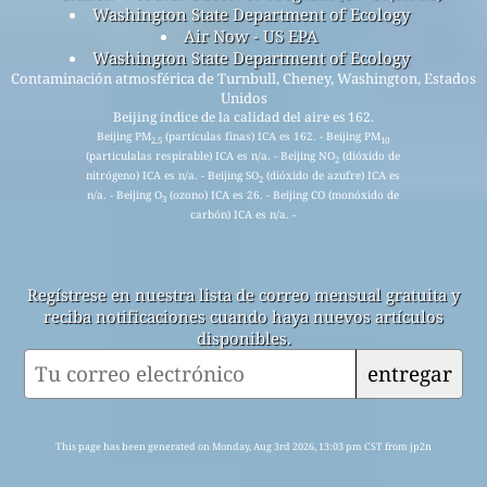
Washington State Department of Ecology
Air Now - US EPA
Washington State Department of Ecology
Contaminación atmosférica de Turnbull, Cheney, Washington, Estados
Unidos
Beijing índice de la calidad del aire es 162.
Beijing PM
(partículas finas) ICA es 162. - Beijing PM
2.5
10
(particulalas respirable) ICA es n/a. - Beijing NO
(dióxido de
2
nitrógeno) ICA es n/a. - Beijing SO
(dióxido de azufre) ICA es
2
n/a. - Beijing O
(ozono) ICA es 26. - Beijing CO (monóxido de
3
carbón) ICA es n/a. -
Regístrese en nuestra lista de correo mensual gratuita y
reciba notificaciones cuando haya nuevos artículos
disponibles.
entregar
This page has been generated on Monday, Aug 3rd 2026, 13:03 pm CST from jp2n