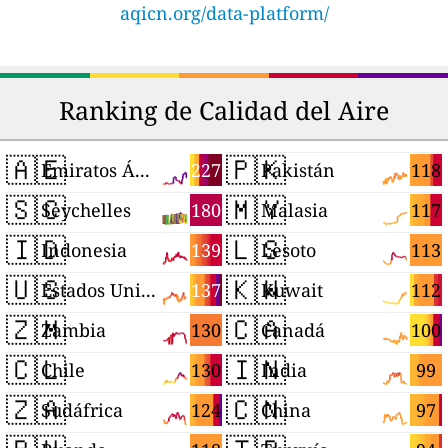
aqicn.org/data-platform/
Ranking de Calidad del Aire
🇦🇪
🇵🇰
227
118
Emiratos Árabes Unidos
Pakistán
🇸🇨
🇲🇾
180
117
Seychelles
Malasia
🇮🇩
🇱🇸
139
113
Indonesia
Lesoto
🇺🇸
🇰🇼
137
112
Estados Unidos
Kuwait
🇿🇲
🇨🇦
130
100
Zambia
Canadá
🇨🇱
🇮🇳
130
99
Chile
India
🇿🇦
🇨🇳
124
97
Sudáfrica
China