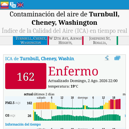
Contaminación del aire de
Turnbull,
Cheney, Washington
Índice de la Calidad del Aire (ICA) en tiempo real
Turnbull, Cheney,
W 12th Ave, Airway
Josephine St,
Washington
Heights,
Rosalia,
Washington
Washington
ICA de
Turnbull, Cheney, Washington
:
Índice de la Calidad del A
Enfermo
162
Actualizado Domingo, 2 Ago. 2026 22:00
temperatura:
19
°C
actual
últimos 2 días
mín
PM2.5
162
5
AQI
O3
26
11
AQI
Información del tiempo